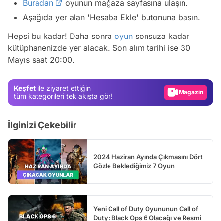
Buradan
oyunun mağaza sayfasına ulaşın.
Aşağıda yer alan 'Hesaba Ekle' butonuna basın.
Hepsi bu kadar! Daha sonra
oyun
sonsuza kadar
Video
kütüphanenizde yer alacak. Son alım tarihi ise 30
Mayıs saat 20:00.
Test
Gündem
Keşfet
ile ziyaret ettiğin
Magazin
tüm kategorileri tek akışta gör!
Video
İlginizi Çekebilir
Test
2024 Haziran Ayında Çıkmasını Dört
Gözle Beklediğimiz 7 Oyun
Yeni Call of Duty Oyununun Call of
Duty: Black Ops 6 Olacağı ve Resmi