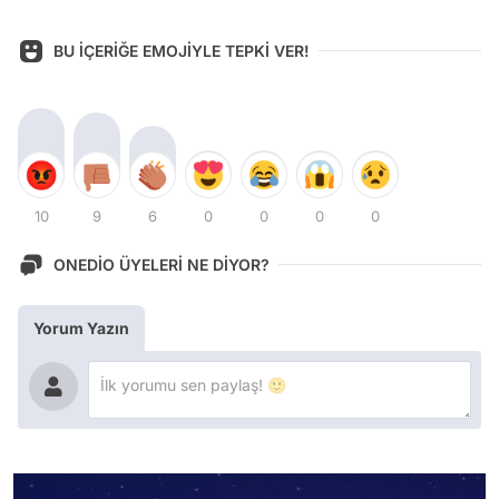
BU İÇERİĞE EMOJİYLE TEPKİ VER!
10
9
6
0
0
0
0
ONEDİO ÜYELERİ NE DİYOR?
Yorum Yazın