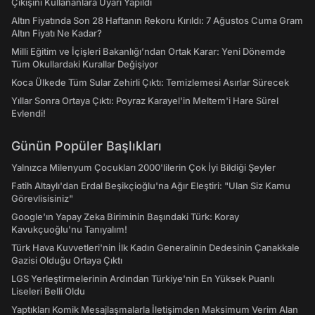
Çıkışını Kullananlara Uyarı Yapıldı
Altın Fiyatında Son 28 Haftanın Rekoru Kırıldı: 7 Ağustos Cuma Gram
Altın Fiyatı Ne Kadar?
Milli Eğitim ve İçişleri Bakanlığı’ndan Ortak Karar: Yeni Dönemde
Tüm Okullardaki Kurallar Değişiyor
Koca Ülkede Tüm Sular Zehirli Çıktı: Temizlemesi Asırlar Sürecek
Yıllar Sonra Ortaya Çıktı: Poyraz Karayel'in Meltem'i Hare Sürel
Evlendi!
Günün Popüler Başlıkları
Yalnızca Milenyum Çocukları 2000'lilerin Çok İyi Bildiği Şeyler
Fatih Altaylı'dan Erdal Beşikçioğlu'na Ağır Eleştiri: "Ulan Siz Kamu
Görevlisisiniz"
Google'ın Yapay Zeka Biriminin Başındaki Türk: Koray
Kavukçuoğlu'nu Tanıyalım!
Türk Hava Kuvvetleri'nin İlk Kadın Generalinin Dedesinin Çanakkale
Gazisi Olduğu Ortaya Çıktı
LGS Yerleştirmelerinin Ardından Türkiye'nin En Yüksek Puanlı
Liseleri Belli Oldu
Yaptıkları Komik Mesajlaşmalarla İletişimden Maksimum Verim Alan