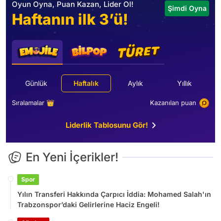
Oyun Oyna, Puan Kazan, Lider Ol!
Şimdi Oyna
Haftanın ilk 3’ü!
Günlük
Haftalık
Aylık
Yıllık
Sıralamalar 👑
Kazanılan puan
Liderlik Tablosunu Gör!
En Yeni İçerikler!
Spor
Yılın Transferi Hakkında Çarpıcı İddia: Mohamed Salah'ın
Trabzonspor’daki Gelirlerine Haciz Engeli!