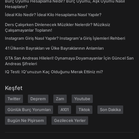
Burç Uyumu Hesaplama Nedir? Burç Uyumu, Aşk Uyumu Nasıl
Hesaplanır?
İdeal Kilo Nedir? İdeal Kilo Hesaplama Nasıl Yapılır?
Ders Çalışırken Dinlenecek Müzikler Nelerdir? Müziksiz
Çalışamayanlar Toplanın!
Instagram Giriş Nasıl Yapılır? Instagram'a Giriş İşlemleri Rehberi
41 Ülkenin Bayrakları ve Ülke Bayraklarının Anlamları
GTA San Andreas Hileleri! Oynamaya Doyamayanlar İçin Güncel San
Andreas Şifreleri
IQ Testi: IQ'unuzun Kaç Olduğunu Merak Ettiniz mi?
Keşfet
Twitter
Deprem
Zam
Youtube
Günlük Burç Yorumları
A101
Tiktok
Son Dakika
Bugün Ne Pişirsem
Gezilecek Yerler