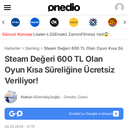
Güncel Konular
Liseler-LGS
Emekli Zammı
Filtresiz Hali😱
Haberler
Gaming
Steam Değeri 600 TL Olan Oyun Kısa Süreli
Steam Değeri 600 TL Olan
Oyun Kısa Süreliğine Ücretsiz
Veriliyor!
Atakan Gümrükçüoğlu
- Onedio Üyesi
Onedio’yu Google'a ekleyin
24.05.2024 - 21:15