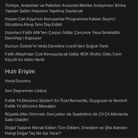
Türkiye, Arabistan ve Pakistan Arasında Mekke Anlaşması: Birine
Yapılan Saldırı Hepsine Yapılmış Sayılacak
Hasan Can Kaya’nın Konuşanlar Programına Katılan Seyirci
Gözaltına Alınıp Sınır Dışı Edildi
Gazeteci Fatih Atik'ten Çarpıcı İddia: Çerçeve Yasa Selahattin
Demirtaş'ı Kapsıyor
Dursun Özbek'in Veda Davetine Icardi'den Soğuk Yanıt
Fatih Altaylı’dan Çok Konuşulacak İddia: ROK İtirafçı Oldu Cem
Küçük’ün Adını Verdi
Hızlı Erişim
Hava Durumu
Son Depremler Listesi
Evlilik Yıl Dönümü Sözleri! En Özel Romantik, Duygusal ve Resimli
Evlilik Yıl dönümü Mesajları
Rüyada Altın Görmek: Gerçekler de Saadetiniz de Çil Çil Altınlarda
Saklı Olabilir!
Doğal Taşların Merak Edilen Tüm Etkileri, Enerjileri ve Şifa Alanları:
Hangi Doğal Taş Ne İşe Yarar?