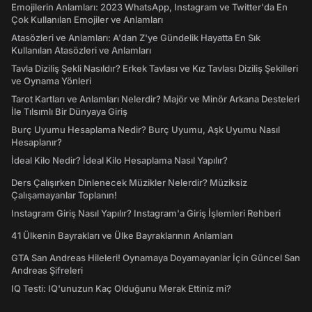
Emojilerin Anlamları: 2023 WhatsApp, Instagram ve Twitter'da En
Çok Kullanılan Emojiler ve Anlamları
Atasözleri ve Anlamları: A'dan Z'ye Gündelik Hayatta En Sık
Kullanılan Atasözleri ve Anlamları
Tavla Diziliş Şekli Nasıldır? Erkek Tavlası ve Kız Tavlası Diziliş Şekilleri
ve Oynama Yönleri
Tarot Kartları ve Anlamları Nelerdir? Majör ve Minör Arkana Desteleri
İle Tılsımlı Bir Dünyaya Giriş
Burç Uyumu Hesaplama Nedir? Burç Uyumu, Aşk Uyumu Nasıl
Hesaplanır?
İdeal Kilo Nedir? İdeal Kilo Hesaplama Nasıl Yapılır?
Ders Çalışırken Dinlenecek Müzikler Nelerdir? Müziksiz
Çalışamayanlar Toplanın!
Instagram Giriş Nasıl Yapılır? Instagram'a Giriş İşlemleri Rehberi
41 Ülkenin Bayrakları ve Ülke Bayraklarının Anlamları
GTA San Andreas Hileleri! Oynamaya Doyamayanlar İçin Güncel San
Andreas Şifreleri
IQ Testi: IQ'unuzun Kaç Olduğunu Merak Ettiniz mi?