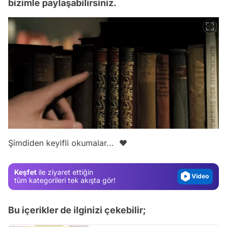
bizimle paylaşabilirsiniz.
Video
Test
Şimdiden keyifli okumalar... ❤️
Gündem
Magazin
Keşfet
ile ziyaret ettiğin
Video
tüm kategorileri tek akışta gör!
Test
Bu içerikler de ilginizi çekebilir;