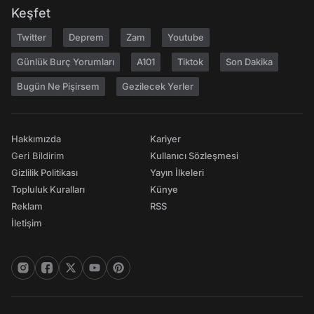
Keşfet
Twitter
Deprem
Zam
Youtube
Günlük Burç Yorumları
A101
Tiktok
Son Dakika
Bugün Ne Pişirsem
Gezilecek Yerler
Hakkımızda
Kariyer
Geri Bildirim
Kullanıcı Sözleşmesi
Gizlilik Politikası
Yayın İlkeleri
Topluluk Kuralları
Künye
Reklam
RSS
İletişim