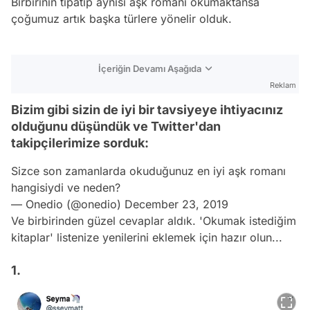
Birbirinin tıpatıp aynısı aşk romanı okumaktansa
çoğumuz artık başka türlere yönelir olduk.
İçeriğin Devamı Aşağıda
Reklam
Bizim gibi sizin de iyi bir tavsiyeye ihtiyacınız
olduğunu düşündük ve Twitter'dan
takipçilerimize sorduk:
Sizce son zamanlarda okuduğunuz en iyi aşk romanı
hangisiydi ve neden?
— Onedio (@onedio)
December 23, 2019
Ve birbirinden güzel cevaplar aldık. 'Okumak istediğim
kitaplar' listenize yenilerini eklemek için hazır olun...
1.