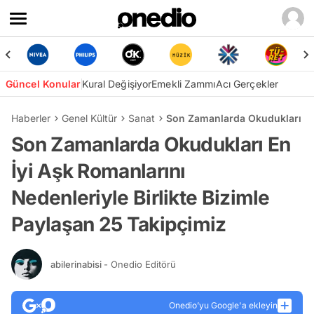
Güncel Konular
Kural Değişiyor
Emekli Zammı
Acı Gerçekler
Haberler
Genel Kültür
Sanat
Son Zamanlarda Okudukları En 
Son Zamanlarda Okudukları En
İyi Aşk Romanlarını
Nedenleriyle Birlikte Bizimle
Paylaşan 25 Takipçimiz
abilerinabisi
- Onedio Editörü
Onedio’yu Google'a ekleyin