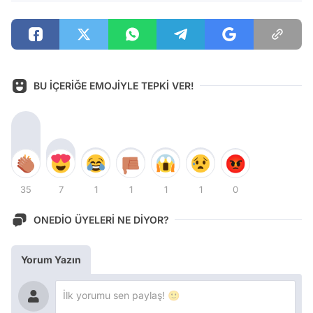
BU İÇERİĞE EMOJİYLE TEPKİ VER!
35
7
1
1
1
1
0
ONEDİO ÜYELERİ NE DİYOR?
Yorum Yazın