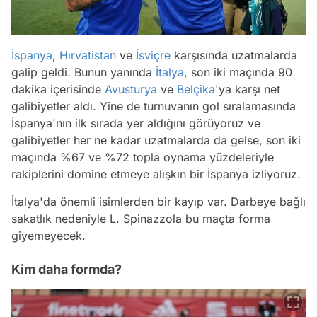
İspanya
,
Hırvatistan
ve
İsviçre
karşısında uzatmalarda
galip geldi. Bunun yanında
İtalya
, son iki maçında 90
dakika içerisinde
Avusturya
ve
Belçika
'ya karşı net
galibiyetler aldı. Yine de turnuvanın gol sıralamasında
İspanya'nın ilk sırada yer aldığını görüyoruz ve
galibiyetler her ne kadar uzatmalarda da gelse, son iki
maçında %67 ve %72 topla oynama yüzdeleriyle
rakiplerini domine etmeye alışkın bir İspanya izliyoruz.
İtalya'da önemli isimlerden bir kayıp var. Darbeye bağlı
sakatlık nedeniyle L. Spinazzola bu maçta forma
giyemeyecek.
Kim daha formda?