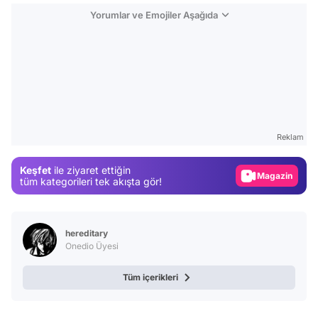
Yorumlar ve Emojiler Aşağıda
Video
Test
Gündem
Reklam
Magazin
Keşfet
ile ziyaret ettiğin
Video
tüm kategorileri tek akışta gör!
Test
hereditary
Onedio Üyesi
Tüm içerikleri