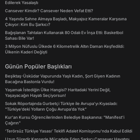
Edilerek Yasalaştı
Cansever Kimdir? Cansever Neden Vefat Etti?
4 Yaşında Sahne Almaya Başladı, Makyajsız Kameralar Karşısına
Çıkıyor: Kim Bu Şarkıcı?
Bağışlanan Tahtaları Kullanarak 80 Odalı Ev İnşa Etti: Basketbol
Sahası Bile Var!
3 Milyon Nüfuslu Ülkede 6 Kilometrelik Altın Damarı Keşfedildi:
Ülkenin Kaderi Değişti
Günün Popüler Başlıkları
Beşiktaş-Üsküdar Vapurunda Yaşlı Kadın, Şort Giyen Kadının
Bacağına Bastonla Vurdu!
Yaşamak İstediğin Ülke Hangisi? Haritadaki Yerini Değil,
Yaşayacağın Hayatı Seçiyorsun!
Sokak Röportajında Gurbetçi Türkiye ile Avrupa'yı Kıyasladı:
"Türkiye’deki Yolların Çoğu Avrupa’da Yok"
Kur'an Kursu Öğrencilerinden Belediye Başkanına: "Manifest’i
Çağırın"
‘Terörsüz Türkiye Yasası’ Teklifi Adalet Komisyonu'nda Kabul Edildi
Uzun Süredir Kanserle Mücadele Eden Şarkıcı Cansever Hayatını