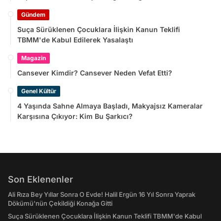
Gündem
Suça Sürüklenen Çocuklara İlişkin Kanun Teklifi
TBMM'de Kabul Edilerek Yasalaştı
Magazin
Cansever Kimdir? Cansever Neden Vefat Etti?
Genel Kültür
4 Yaşında Sahne Almaya Başladı, Makyajsız Kameralar
Karşısına Çıkıyor: Kim Bu Şarkıcı?
Son Eklenenler
Ali Rıza Bey Yıllar Sonra O Evde! Halil Ergün 16 Yıl Sonra Yaprak
Dökümü'nün Çekildiği Konağa Gitti
Suça Sürüklenen Çocuklara İlişkin Kanun Teklifi TBMM'de Kabul