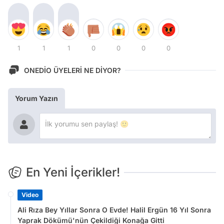
1
1
1
0
0
0
0
ONEDİO ÜYELERİ NE DİYOR?
Yorum Yazın
En Yeni İçerikler!
Video
Ali Rıza Bey Yıllar Sonra O Evde! Halil Ergün 16 Yıl Sonra
Yaprak Dökümü'nün Çekildiği Konağa Gitti