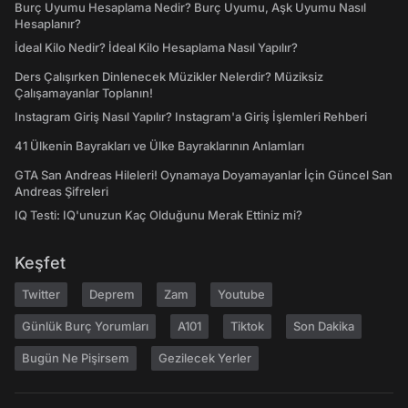
Burç Uyumu Hesaplama Nedir? Burç Uyumu, Aşk Uyumu Nasıl
Hesaplanır?
İdeal Kilo Nedir? İdeal Kilo Hesaplama Nasıl Yapılır?
Ders Çalışırken Dinlenecek Müzikler Nelerdir? Müziksiz
Çalışamayanlar Toplanın!
Instagram Giriş Nasıl Yapılır? Instagram'a Giriş İşlemleri Rehberi
41 Ülkenin Bayrakları ve Ülke Bayraklarının Anlamları
GTA San Andreas Hileleri! Oynamaya Doyamayanlar İçin Güncel San
Andreas Şifreleri
IQ Testi: IQ'unuzun Kaç Olduğunu Merak Ettiniz mi?
Keşfet
Twitter
Deprem
Zam
Youtube
Günlük Burç Yorumları
A101
Tiktok
Son Dakika
Bugün Ne Pişirsem
Gezilecek Yerler