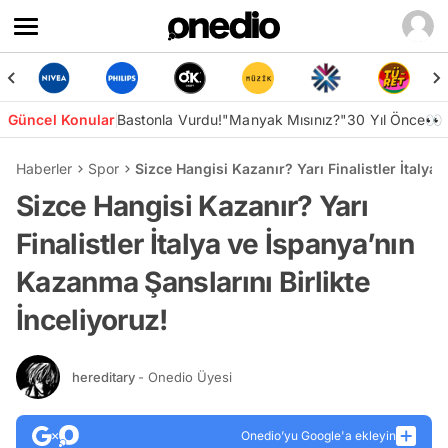
Güncel Konular
Bastonla Vurdu!
"Manyak Mısınız?"
30 Yıl Önce👀
Haberler
Spor
Sizce Hangisi Kazanır? Yarı Finalistler İtalya
Sizce Hangisi Kazanır? Yarı
Finalistler İtalya ve İspanya’nın
Kazanma Şanslarını Birlikte
İnceliyoruz!
hereditary
- Onedio Üyesi
Onedio’yu Google'a ekleyin