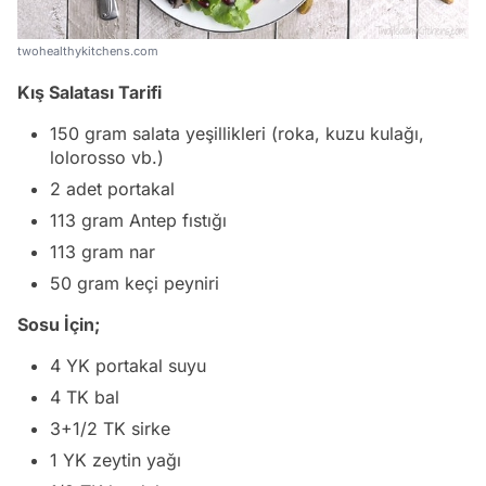
twohealthykitchens.com
Kış Salatası Tarifi
150 gram salata yeşillikleri (roka, kuzu kulağı,
lolorosso vb.)
2 adet portakal
113 gram Antep fıstığı
113 gram nar
50 gram keçi peyniri
Sosu İçin;
4 YK portakal suyu
4 TK bal
3+1/2 TK sirke
1 YK zeytin yağı