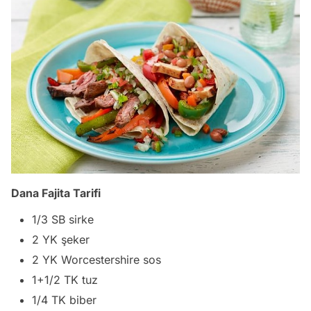
Dana Fajita Tarifi
1/3 SB sirke
2 YK şeker
2 YK Worcestershire sos
1+1/2 TK tuz
1/4 TK biber