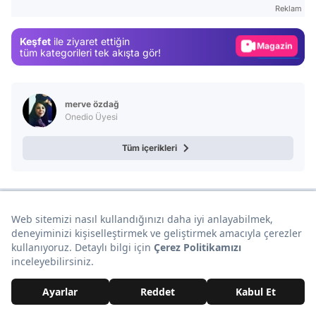
Gündem
Reklam
Magazin
Keşfet
ile ziyaret ettiğin
Video
tüm kategorileri tek akışta gör!
Test
merve özdağ
Onedio Üyesi
Tüm içerikleri
Sana Özel Seçtiklerimiz
Daha Fazla Sana Özel İçerikler
Yorumlar Aşağıda