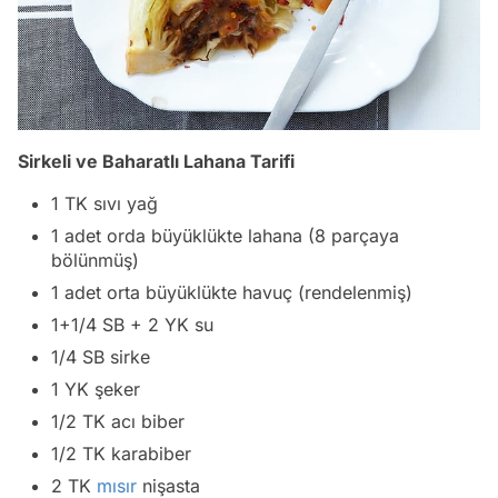
Sirkeli ve Baharatlı Lahana Tarifi
1 TK sıvı yağ
1 adet orda büyüklükte lahana (8 parçaya
bölünmüş)
1 adet orta büyüklükte havuç (rendelenmiş)
1+1/4 SB + 2 YK su
1/4 SB sirke
1 YK şeker
1/2 TK acı biber
1/2 TK karabiber
2 TK
mısır
nişasta