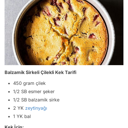
Balzamik Sirkeli Çilekli Kek Tarifi
450 gram çilek
1/2 SB esmer şeker
1/2 SB balzamik sirke
2 YK
zeytinyağı
1 YK bal
Kek İçin;