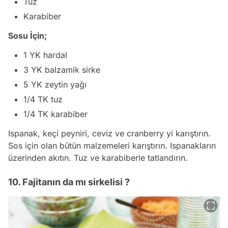
Tuz
Karabiber
Sosu İçin;
1 YK hardal
3 YK balzamik sirke
5 YK zeytin yağı
1/4 TK tuz
1/4 TK karabiber
Ispanak, keçi peyniri, ceviz ve cranberry yi karıştırın.
Sos için olan bütün malzemeleri karıştırın. Ispanakların
üzerinden akıtın. Tuz ve karabiberle tatlandırın.
10. Fajitanın da mı sirkelisi ?