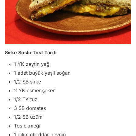
Sirke Soslu Tost Tarifi
1 YK zeytin yağı
1 adet büyük yeşil soğan
1/2 SB sirke
2 YK esmer şeker
1/2 TK tuz
3 SB domates
1/2 SB üzüm
Tos ekmeği
1 dilim cheddar peyniri