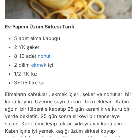
Ev Yapımı Üzüm Sirkesi Tarifi
5 adet elma kabuğu
2 YK şeker
8-10 adet
nohut
2 dilim
ekmek
içi
1/2 TK tuz
3+1/5 litre su
Elmaların kabukları, ekmek içleri, şeker ve nohutları bir
kaba koyun. Üzerine suyu dökün. Tuzu ekleyin. Kabın
ağzını bir tülbentle kapatıp 25 gün karanlık ve kuru bir
yerde bekletin. 25 gün sonra sirkeyi bir tencereye
süzün. Kabı temizleyip tekrar sirkeyi aynı kaba alın.
Kabın içine iyi yemek kaşığı üzüm sirkesi koyup