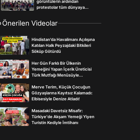
Cinsiyet Eşitliği Bakanlığı’nın
görüntülerin ardından
önüne taşıdı.
protestolar tüm dünyaya
yayılmaya başladı. İspanya,
Fransa, Kolombiya başta olmak
Önerilen Videolar
üzere birçok ülkede kadınlar
meydanlarda gözlerini bantla
kapatarak dans gösterisi
Hindistan’da Havalimanı Açılışına
yaptılar.
Katılan Halk Peyzajdaki Bitkileri
Söküp Götürdü
Her Gün Farklı Bir Ülkenin
Yemeğini Yapan İçerik Üreticisi
Türk Mutfağı Menüsüyle
İzleyenlerden Tam Not Aldı
Merve Terim, Küçük Çocuğun
Gözyaşlarına Kayıtsız Kalamadı:
Elbisesiyle Denize Atladı!
Masadaki Davetsiz Misafir:
Türkiye'de Akşam Yemeği Yiyen
Turistin Kediyle İmtihanı