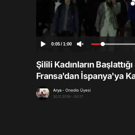
0:05
/
1:00
Şilili Kadınların Başlattığ
Fransa'dan İspanya'ya Ka
Arya
- Onedio Üyesi
30.11.2019 - 00:17