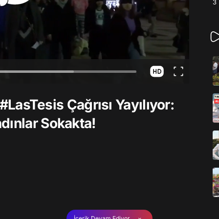
3
ı #LasTesis Çağrısı Yayılıyor:
dınlar Sokakta!
İçerik Devam Ediyor