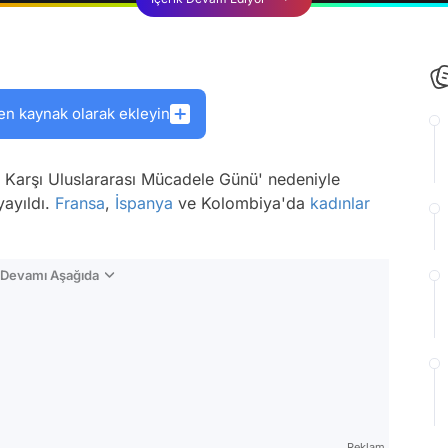
en kaynak olarak ekleyin
te Karşı Uluslararası Mücadele Günü' nedeniyle
yayıldı.
Fransa
,
İspanya
ve Kolombiya'da
kadınlar
n Devamı Aşağıda
Reklam