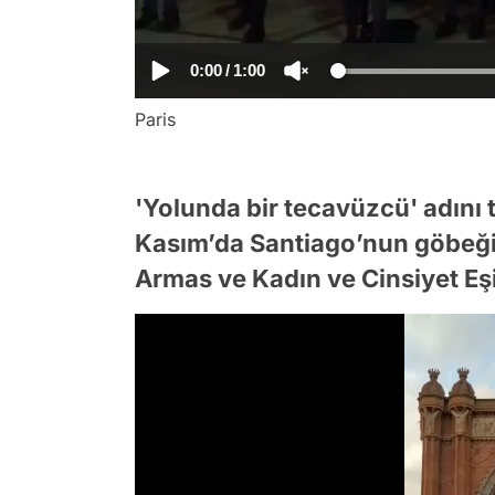
0:00
/
1:00
Paris
'Yolunda bir tecavüzcü' adını 
Kasım’da Santiago’nun göbeği
Armas ve Kadın ve Cinsiyet Eşit