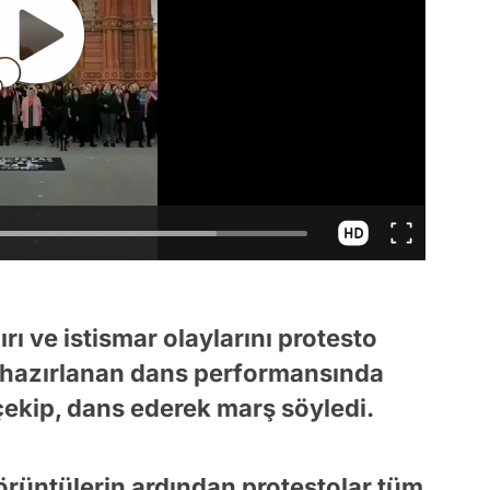
ırı ve istismar olaylarını protesto
 hazırlanan dans performansında
çekip, dans ederek marş söyledi.
rüntülerin ardından protestolar tüm