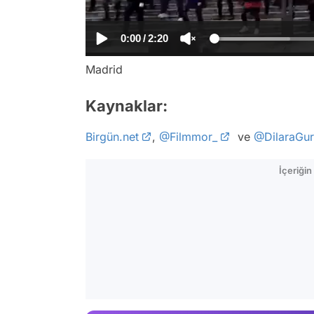
0:00
/
2:20
Madrid
Kaynaklar:
Birgün.net
,
@Filmmor_
ve
@DilaraGu
İçeriği