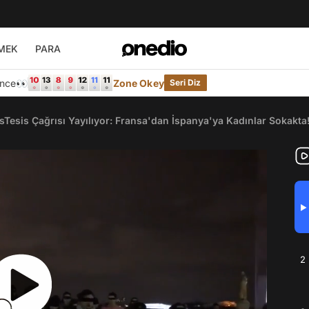
MEK
PARA
Önce👀
Zone Okey
Seri Diz
LasTesis Çağrısı Yayılıyor: Fransa'dan İspanya'ya Kadınlar Sokakta
▶
2