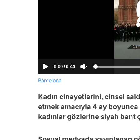
0:00
/
0:44
Barcelona
Kadın cinayetlerini, cinsel sald
etmek amacıyla 4 ay boyunca
kadınlar gözlerine siyah bant 
Sosyal medyada yayınlanan gö