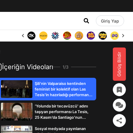
Giriş Yap
!
Görüş Bildir
İçeriğin Videoları
1/3
Şili'nin Valparaiso kentinden
feminist bir kolektif olan Las
Tesis’in hazırladığı performans
ekim ayında sergilenmek
istenirken, sokaklara taşan
'Yolunda bir tecavüzcü' adını
protestolar nedeniyle gösteri
taşıyan performansı La Tesis,
ertelendi.
25 Kasım’da Santiago’nun
göbeğindeki meydan olan la
Plaza de Armas ve Kadın ve
Sosyal medyada yayınlanan