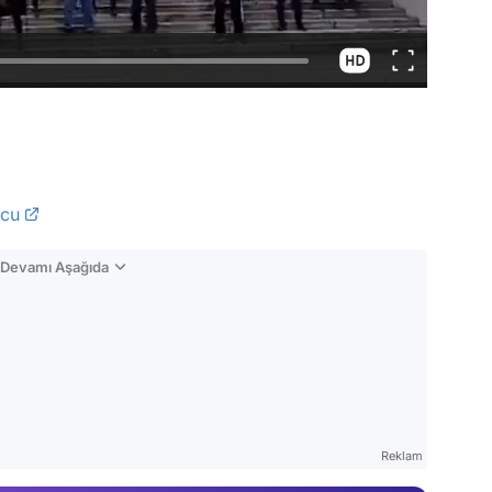
rcu
n Devamı Aşağıda
Video
Test
Reklam
Gündem