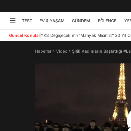
TEST
EV & YAŞAM
GÜNDEM
EĞLENCE
YE
Güncel Konular
YKS Değişecek mi?
"Manyak Mısınız?"
30 Yıl 
Haberler
Video
Şilili Kadınların Başlattığı #