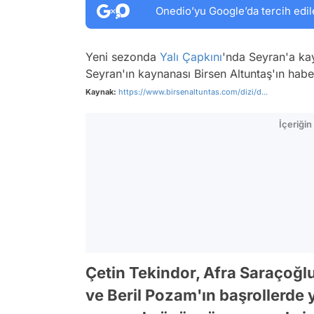
Onedio’yu Google’da tercih edil
Yeni sezonda
Yalı Çapkını
'nda Seyran'a kay
Seyran'ın kaynanası Birsen Altuntaş'ın hab
Kaynak:
https://www.birsenaltuntas.com/dizi/d...
İçeriği
Çetin Tekindor, Afra Saraçoğl
ve Beril Pozam'ın başrollerde y