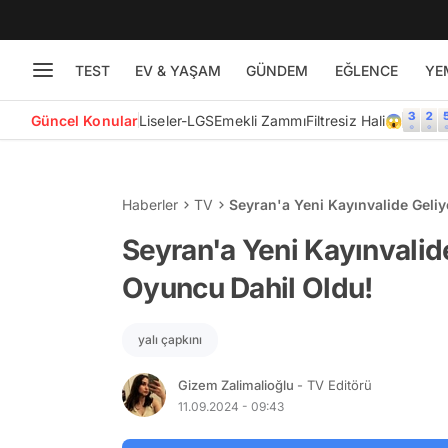
TEST
EV & YAŞAM
GÜNDEM
EĞLENCE
YE
Güncel Konular
Liseler-LGS
Emekli Zammı
Filtresiz Hali😱
Haberler
TV
Seyran'a Yeni Kayınvalide Geliy
Seyran'a Yeni Kayınvalide
Oyuncu Dahil Oldu!
yalı çapkını
Gizem Zalimalioğlu
- TV Editörü
11.09.2024 - 09:43