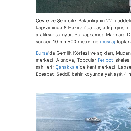
Çevre ve Şehircilik Bakanlığının 22 madde
kapsamında 8 Haziran'da başlattığı girişiml
aralıksız sürüyor. Bu kapsamda Marmara De
sonucu 10 bin 500 metreküp
müsilaj
toplana
Bursa
'da Gemlik Körfezi ve açıkları, Mudanya
merkezi, Altınova, Topçular
Feribot
İskelesi
sahilleri;
Çanakkale
'de kent merkezi, Lapseki
Eceabat, Seddülbahir koyunda yaklaşık 4 haf