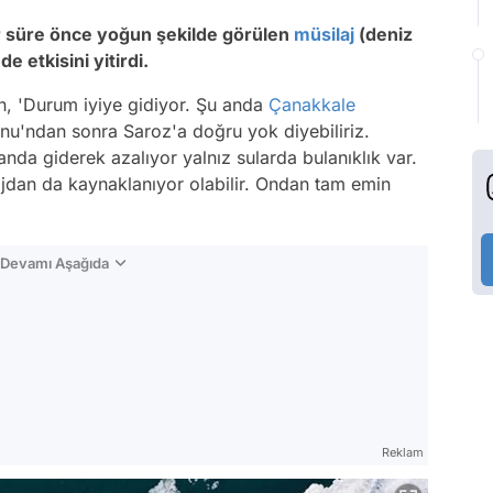
r süre önce yoğun şekilde görülen
müsilaj
(deniz
e etkisini yitirdi.
n, 'Durum iyiye gidiyor. Şu anda
Çanakkale
rnu'ndan sonra Saroz'a doğru yok diyebiliriz.
da giderek azalıyor yalnız sularda bulanıklık var.
dan da kaynaklanıyor olabilir. Ondan tam emin
n Devamı Aşağıda
Reklam