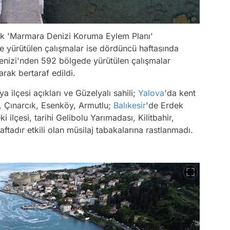
lik 'Marmara Denizi Koruma Eylem Planı'
e yürütülen çalışmalar ise dördüncü haftasında
nizi'nden 592 bölgede yürütülen çalışmalar
rak bertaraf edildi.
 ilçesi açıkları ve Güzelyalı sahili;
Yalova
'da kent
, Çınarcık, Esenköy, Armutlu;
Balıkesir
'de Erdek
 ilçesi, tarihi Gelibolu Yarımadası, Kilitbahir,
tadır etkili olan müsilaj tabakalarına rastlanmadı.