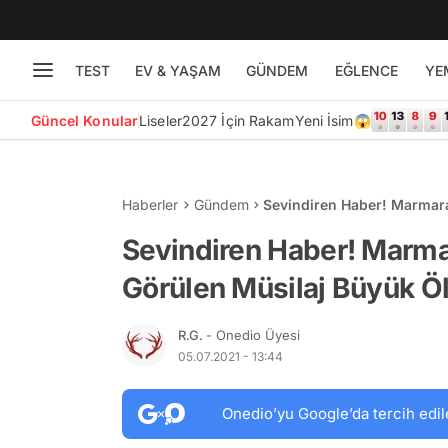
TEST
EV & YAŞAM
GÜNDEM
EĞLENCE
YE
Güncel Konular
Liseler
2027 İçin Rakam
Yeni İsim😱
Haberler
Gündem
Sevindiren Haber! Marmara
Etkisini Yitirdi
Sevindiren Haber! Marma
Görülen Müsilaj Büyük Ölç
R.G.
- Onedio Üyesi
05.07.2021 - 13:44
Onedio’yu Google’da tercih edil