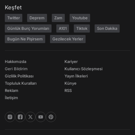
Keşfet
Twitter
Deprem
Zam
Youtube
Günlük Burç Yorumları
A101
Tiktok
Son Dakika
Bugün Ne Pişirsem
Gezilecek Yerler
Hakkımızda
Kariyer
Geri Bildirim
Kullanıcı Sözleşmesi
Gizlilik Politikası
Yayın İlkeleri
Topluluk Kuralları
Künye
Reklam
RSS
İletişim