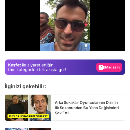
Video
Test
/
Gündem
Magazin
Keşfet
ile ziyaret ettiğin
tüm kategorileri tek akışta gör!
Video
Test
İlginizi çekebilir:
Arka Sokaklar Oyuncularının Dizinin
İlk Sezonundan Bu Yana Değişimleri
Şok Etti!