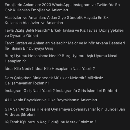
Emojilerin Anlamları: 2023 WhatsApp, Instagram ve Twitter'da En
Çok Kullanılan Emojiler ve Anlamları
Atasözleri ve Anlamları: A'dan Z'ye Gündelik Hayatta En Sık
Kullanılan Atasözleri ve Anlamları
Tavla Diziliş Şekli Nasıldır? Erkek Tavlası ve Kız Tavlası Diziliş Şekilleri
ve Oynama Yönleri
Tarot Kartları ve Anlamları Nelerdir? Majör ve Minör Arkana Desteleri
İle Tılsımlı Bir Dünyaya Giriş
Burç Uyumu Hesaplama Nedir? Burç Uyumu, Aşk Uyumu Nasıl
Hesaplanır?
İdeal Kilo Nedir? İdeal Kilo Hesaplama Nasıl Yapılır?
Ders Çalışırken Dinlenecek Müzikler Nelerdir? Müziksiz
Çalışamayanlar Toplanın!
Instagram Giriş Nasıl Yapılır? Instagram'a Giriş İşlemleri Rehberi
41 Ülkenin Bayrakları ve Ülke Bayraklarının Anlamları
GTA San Andreas Hileleri! Oynamaya Doyamayanlar İçin Güncel San
Andreas Şifreleri
IQ Testi: IQ'unuzun Kaç Olduğunu Merak Ettiniz mi?