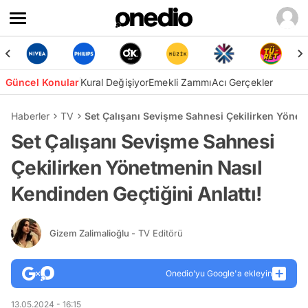
Güncel Konular
Kural Değişiyor
Emekli Zammı
Acı Gerçekler
Haberler
TV
Set Çalışanı Sevişme Sahnesi Çekilirken Yönetm
Set Çalışanı Sevişme Sahnesi
Çekilirken Yönetmenin Nasıl
Kendinden Geçtiğini Anlattı!
Gizem Zalimalioğlu
- TV Editörü
Onedio’yu Google'a ekleyin
13.05.2024 - 16:15