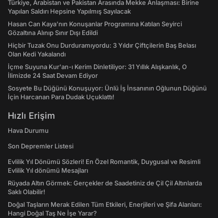
Türkiye, Arabistan ve Pakistan Arasında Mekke Anlaşması: Birine
Yapılan Saldırı Hepsine Yapılmış Sayılacak
Hasan Can Kaya’nın Konuşanlar Programına Katılan Seyirci
Gözaltına Alınıp Sınır Dışı Edildi
Hiçbir Tuzak Onu Durduramıyordu: 3 Yıldır Çiftçilerin Baş Belası
Olan Kedi Yakalandı
İçme Suyuna Kur'an-ı Kerim Dinletiliyor: 31 Yıllık Alışkanlık, O
İlimizde 24 Saat Devam Ediyor
Sosyete Bu Düğünü Konuşuyor: Ünlü İş İnsanının Oğlunun Düğünü
İçin Harcanan Para Dudak Uçuklattı!
Hızlı Erişim
Hava Durumu
Son Depremler Listesi
Evlilik Yıl Dönümü Sözleri! En Özel Romantik, Duygusal ve Resimli
Evlilik Yıl dönümü Mesajları
Rüyada Altın Görmek: Gerçekler de Saadetiniz de Çil Çil Altınlarda
Saklı Olabilir!
Doğal Taşların Merak Edilen Tüm Etkileri, Enerjileri ve Şifa Alanları:
Hangi Doğal Taş Ne İşe Yarar?