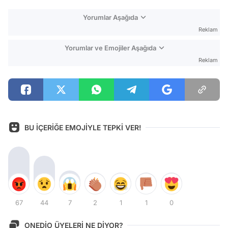
Yorumlar Aşağıda
Reklam
Yorumlar ve Emojiler Aşağıda
Reklam
BU İÇERİĞE EMOJİYLE TEPKİ VER!
67
44
7
2
1
1
0
ONEDİO ÜYELERİ NE DİYOR?