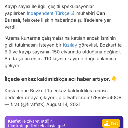
Kayıp sayısı ile ilgili çeşitli spekülasyonlar
yapılırken
Independent Türkçe
muhabiri
Can
Bursalı,
felakete ilişkin haberinde şu ifadelere yer
verdi:
'Arama kurtarma çalışmalarına katılan ancak isminin
gizli tutulmasını isteyen bir
Kızılay
görevlisi, Bozkurt'ta
ölü ve kayıp sayısının 150 civarında olduğuna değindi.
Bu da şu an en az 110 kişinin kayıp olduğu anlamına
geliyor.'
Video
İlçede enkaz kaldırıldıkça acı haber artıyor. 👇
Test
Kastamonu Bozkurt'ta enkaz kaldırıldıkça cansız
Gündem
bedenler ortaya çıkıyor..
pic.twitter.com/7EyoHo40QB
— fırat (@firatfstk)
August 14, 2021
Magazin
Video
Keşfet
ile ziyaret ettiğin
Test
tüm kategorileri tek akışta gör!