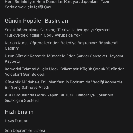
Hem Serinletiyor Hem Damarları Koruyor: Japonların Yazın
Serinlemek İçin İçtiği Çay
Günün Popüler Başlıkları
Sokak Röportajında Gurbetçi Türkiye ile Avrupa'yı Kıyasladı:
"Türkiye’deki Yolların Çoğu Avrupa’da Yok"
Kur'an Kursu Öğrencilerinden Belediye Başkanına: "Manifest’i
Çağırın"
Uzun Süredir Kanserle Mücadele Eden Şarkıcı Cansever Hayatını
Kaybetti
Kemerini Takmadığı İçin Uçak Kalkamadı: Küçük Çocuk Yüzünden
Yolcular 1 Gün Bekledi
Güvenlik Müdahale Etti: Manifest'in Bodrum'da Verdiği Konserde
Bir Genç Sahneye Atladı
ABD Ordusunda Görev Yapan Bir Türk, Kaliforniya Çöllerinin
Sıcaklığını Gösterdi
Hızlı Erişim
Hava Durumu
Son Depremler Listesi