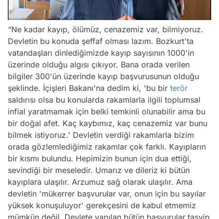
/
“Ne kadar kayıp, ölümüz, cenazemiz var, bilmiyoruz.
Devletin bu konuda şeffaf olması lazım. Bozkurt'ta
vatandaşları dinlediğimizde kayıp sayısının 1000'in
üzerinde olduğu algısı çıkıyor. Bana orada verilen
bilgiler 300'ün üzerinde kayıp başvurusunun olduğu
şeklinde. İçişleri Bakanı'na dedim ki, 'bu bir
terör
saldırısı olsa bu konularda rakamlarla ilgili toplumsal
infial yaratmamak için belki temkinli olunabilir ama bu
bir doğal afet. Kaç kaybımız, kaç cenazemiz var bunu
bilmek istiyoruz.' Devletin verdiği rakamlarla bizim
orada gözlemlediğimiz rakamlar çok farklı. Kayıpların
bir kısmı bulundu. Hepimizin bunun için dua ettiği,
sevindiği bir meseledir. Umarız ve dileriz ki bütün
kayıplara ulaşılır. Arzumuz sağ olarak ulaşılır. Ama
devletin 'mükerrer başvurular var, onun için bu sayılar
yüksek konuşuluyor' gerekçesini de kabul etmemiz
mümkün değil. Devlete yapılan bütün başvurular tasvip