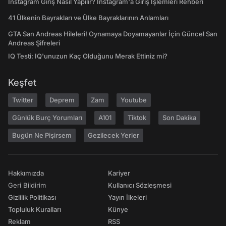
Instagram Giriş Nasıl Yapılır? Instagram'a Giriş İşlemleri Rehberi
41 Ülkenin Bayrakları ve Ülke Bayraklarının Anlamları
GTA San Andreas Hileleri! Oynamaya Doyamayanlar İçin Güncel San
Andreas Şifreleri
IQ Testi: IQ'unuzun Kaç Olduğunu Merak Ettiniz mi?
Keşfet
Twitter
Deprem
Zam
Youtube
Günlük Burç Yorumları
A101
Tiktok
Son Dakika
Bugün Ne Pişirsem
Gezilecek Yerler
Hakkımızda
Kariyer
Geri Bildirim
Kullanıcı Sözleşmesi
Gizlilik Politikası
Yayın İlkeleri
Topluluk Kuralları
Künye
Reklam
RSS