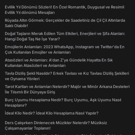
Evlilik Yıl Dönümü Sözleri! En Özel Romantik, Duygusal ve Resimli
Evlilik Yıl dönümü Mesajları
Rüyada Altın Görmek: Gerçekler de Saadetiniz de Çil Çil Altınlarda
Saklı Olabilir!
Doğal Taşların Merak Edilen Tüm Etkileri, Enerjileri ve Şifa Alanları:
Hangi Doğal Taş Ne İşe Yarar?
Emojilerin Anlamları: 2023 WhatsApp, Instagram ve Twitter'da En
Çok Kullanılan Emojiler ve Anlamları
Atasözleri ve Anlamları: A'dan Z'ye Gündelik Hayatta En Sık
Kullanılan Atasözleri ve Anlamları
Tavla Diziliş Şekli Nasıldır? Erkek Tavlası ve Kız Tavlası Diziliş Şekilleri
ve Oynama Yönleri
Tarot Kartları ve Anlamları Nelerdir? Majör ve Minör Arkana Desteleri
İle Tılsımlı Bir Dünyaya Giriş
Burç Uyumu Hesaplama Nedir? Burç Uyumu, Aşk Uyumu Nasıl
Hesaplanır?
İdeal Kilo Nedir? İdeal Kilo Hesaplama Nasıl Yapılır?
Ders Çalışırken Dinlenecek Müzikler Nelerdir? Müziksiz
Çalışamayanlar Toplanın!