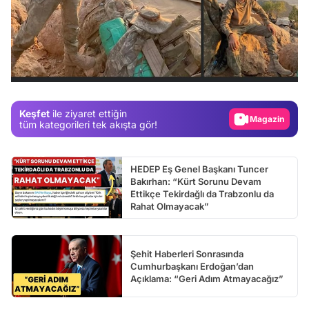
Video
Test
Gündem
Magazin
Keşfet
ile ziyaret ettiğin
Video
tüm kategorileri tek akışta gör!
Test
HEDEP Eş Genel Başkanı Tuncer
Bakırhan: “Kürt Sorunu Devam
Ettikçe Tekirdağlı da Trabzonlu da
Rahat Olmayacak”
Şehit Haberleri Sonrasında
Cumhurbaşkanı Erdoğan’dan
Açıklama: “Geri Adım Atmayacağız”