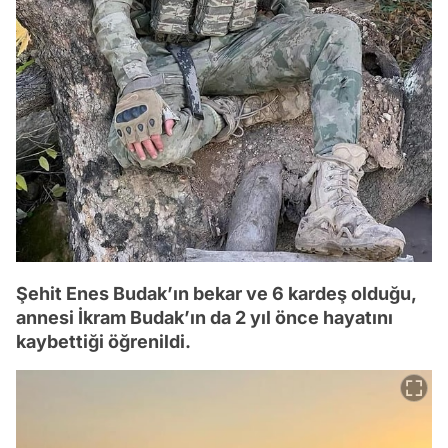
Şehit Enes Budak’ın bekar ve 6 kardeş olduğu,
annesi İkram Budak’ın da 2 yıl önce hayatını
kaybettiği öğrenildi.