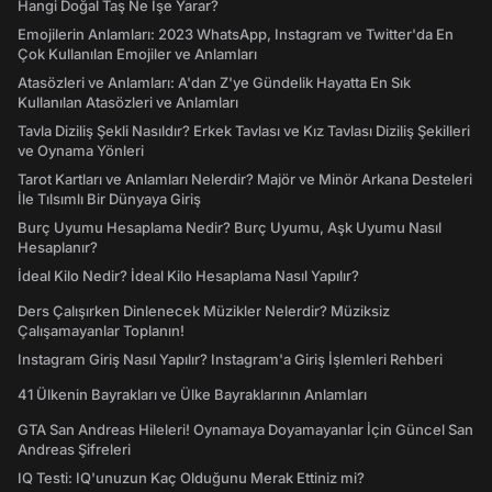
Hangi Doğal Taş Ne İşe Yarar?
Emojilerin Anlamları: 2023 WhatsApp, Instagram ve Twitter'da En
Çok Kullanılan Emojiler ve Anlamları
Atasözleri ve Anlamları: A'dan Z'ye Gündelik Hayatta En Sık
Kullanılan Atasözleri ve Anlamları
Tavla Diziliş Şekli Nasıldır? Erkek Tavlası ve Kız Tavlası Diziliş Şekilleri
ve Oynama Yönleri
Tarot Kartları ve Anlamları Nelerdir? Majör ve Minör Arkana Desteleri
İle Tılsımlı Bir Dünyaya Giriş
Burç Uyumu Hesaplama Nedir? Burç Uyumu, Aşk Uyumu Nasıl
Hesaplanır?
İdeal Kilo Nedir? İdeal Kilo Hesaplama Nasıl Yapılır?
Ders Çalışırken Dinlenecek Müzikler Nelerdir? Müziksiz
Çalışamayanlar Toplanın!
Instagram Giriş Nasıl Yapılır? Instagram'a Giriş İşlemleri Rehberi
41 Ülkenin Bayrakları ve Ülke Bayraklarının Anlamları
GTA San Andreas Hileleri! Oynamaya Doyamayanlar İçin Güncel San
Andreas Şifreleri
IQ Testi: IQ'unuzun Kaç Olduğunu Merak Ettiniz mi?