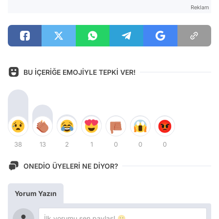
Reklam
BU İÇERİĞE EMOJİYLE TEPKİ VER!
38
13
2
1
0
0
0
ONEDİO ÜYELERİ NE DİYOR?
Yorum Yazın