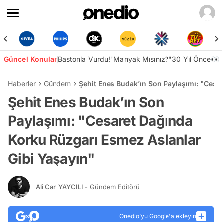
Güncel Konular
Bastonla Vurdu!
"Manyak Mısınız?"
30 Yıl Önce👀
Haberler
Gündem
Şehit Enes Budak’ın Son Paylaşımı: "Cesa
Şehit Enes Budak’ın Son
Paylaşımı: "Cesaret Dağında
Korku Rüzgarı Esmez Aslanlar
Gibi Yaşayın"
Ali Can YAYCILI
- Gündem Editörü
Onedio’yu Google'a ekleyin