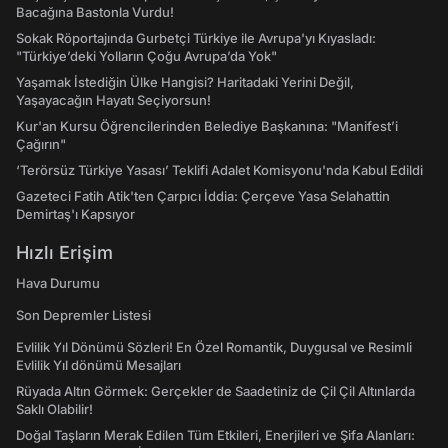
Bacağına Bastonla Vurdu!
Sokak Röportajında Gurbetçi Türkiye ile Avrupa'yı Kıyasladı:
"Türkiye’deki Yolların Çoğu Avrupa’da Yok"
Yaşamak İstediğin Ülke Hangisi? Haritadaki Yerini Değil,
Yaşayacağın Hayatı Seçiyorsun!
Kur'an Kursu Öğrencilerinden Belediye Başkanına: "Manifest’i
Çağırın"
‘Terörsüz Türkiye Yasası’ Teklifi Adalet Komisyonu'nda Kabul Edildi
Gazeteci Fatih Atik'ten Çarpıcı İddia: Çerçeve Yasa Selahattin
Demirtaş'ı Kapsıyor
Hızlı Erişim
Hava Durumu
Son Depremler Listesi
Evlilik Yıl Dönümü Sözleri! En Özel Romantik, Duygusal ve Resimli
Evlilik Yıl dönümü Mesajları
Rüyada Altın Görmek: Gerçekler de Saadetiniz de Çil Çil Altınlarda
Saklı Olabilir!
Doğal Taşların Merak Edilen Tüm Etkileri, Enerjileri ve Şifa Alanları: