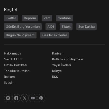
Keşfet
Twitter
Deprem
Zam
Youtube
Günlük Burç Yorumları
A101
Tiktok
Son Dakika
Bugün Ne Pişirsem
Gezilecek Yerler
Hakkımızda
Kariyer
Geri Bildirim
Kullanıcı Sözleşmesi
Gizlilik Politikası
Yayın İlkeleri
Topluluk Kuralları
Künye
Reklam
RSS
İletişim