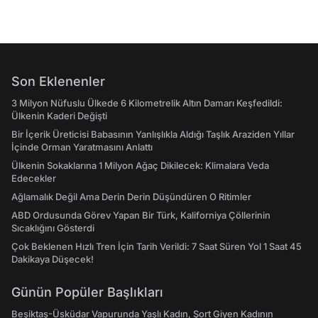
Son Eklenenler
3 Milyon Nüfuslu Ülkede 6 Kilometrelik Altın Damarı Keşfedildi:
Ülkenin Kaderi Değişti
Bir İçerik Üreticisi Babasının Yanlışlıkla Aldığı Taşlık Araziden Yıllar
İçinde Orman Yaratmasını Anlattı
Ülkenin Sokaklarına 1 Milyon Ağaç Dikilecek: Klimalara Veda
Edecekler
Ağlamalık Değil Ama Derin Derin Düşündüren O Ritimler
ABD Ordusunda Görev Yapan Bir Türk, Kaliforniya Çöllerinin
Sıcaklığını Gösterdi
Çok Beklenen Hızlı Tren İçin Tarih Verildi: 7 Saat Süren Yol 1 Saat 45
Dakikaya Düşecek!
Günün Popüler Başlıkları
Beşiktaş-Üsküdar Vapurunda Yaşlı Kadın, Şort Giyen Kadının