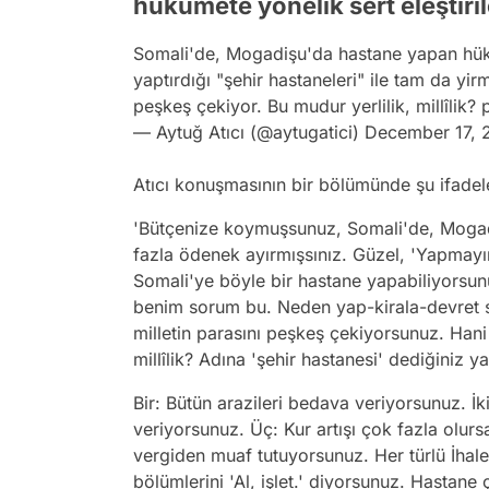
hükümete yönelik sert eleştiri
Somali'de, Mogadişu'da hastane yapan hükü
yaptırdığı "şehir hastaneleri" ile tam da yir
peşkeş çekiyor. Bu mudur yerlilik, millîlik?
— Aytuğ Atıcı (@aytugatici)
December 17, 
Atıcı konuşmasının bir bölümünde şu ifadele
'Bütçenize koymuşsunuz, Somali'de, Moga
fazla ödenek ayırmışsınız. Güzel, 'Yapma
Somali'ye böyle bir hastane yapabiliyorsu
benim sorum bu. Neden yap-kirala-devret si
milletin parasını peşkeş çekiyorsunuz. Hani y
millîlik? Adına 'şehir hastanesi' dediğiniz y
Bir: Bütün arazileri bedava veriyorsunuz. İki
veriyorsunuz. Üç: Kur artışı çok fazla olur
vergiden muaf tutuyorsunuz. Her türlü İha
bölümlerini 'Al, işlet.' diyorsunuz. Hastane