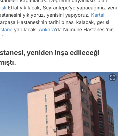
astaneleri kapatılacak. Depreme dayanıksız olan
işli
Etfal yıkılacak, Seyrantepe’ye yapacağımız yeni
stanesini yıkıyoruz, yenisini yapıyoruz.
Kartal
arpaşa Hastanesi’nin tarihi binası kalacak, gerisi
stane
yapılacak.
Ankara
’da Numune Hastanesi’nin
.”
stanesi, yeniden inşa edileceği
mıştı.