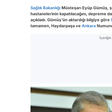
Sağlık Bakanlığı
Müsteşarı Eyüp Gümüş, şeh
hastanelerinin kapatılacağını, depreme day
açıkladı. Gümüş'ün aktardığı bilgiye göre
tamamen, Haydarpaşa ve
Ankara
Numune h
İçeriği