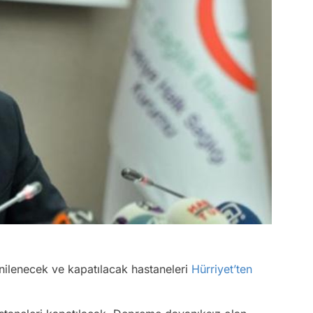
ilenecek ve kapatılacak hastaneleri
Hürriyet’ten