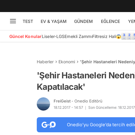
TEST
EV & YAŞAM
GÜNDEM
EĞLENCE
YE
Güncel Konular
Liseler-LGS
Emekli Zammı
Filtresiz Hali😱
Haberler
Ekonomi
'Şehir Hastaneleri Nedeniy
'Şehir Hastaneleri Neden
Kapatılacak'
FreiGeist
- Onedio Editörü
18.12.2017 - 14:57
Son Güncelleme: 18.12.2017 
Onedio’yu Google’da tercih edil