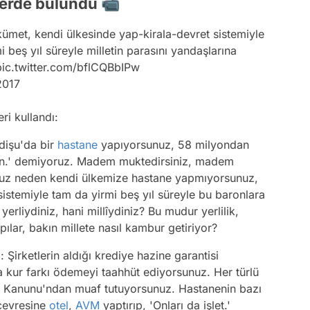
lerde bulundu 📹
met, kendi ülkesinde yap-kirala-devret sistemiyle
mi beş yıl süreyle milletin parasını yandaşlarına
pic.twitter.com/bflCQBbIPw
2017
ri kullandı:
dişu'da bir
hastane
yapıyorsunuz, 58 milyondan
yın.' demiyoruz. Madem muktedirsiniz, madem
nuz neden kendi ülkemize hastane yapmıyorsunuz,
stemiyle tam da yirmi beş yıl süreyle bu baronlara
erliydiniz, hani millîydiniz? Bu mudur yerlilik,
apılar, bakın millete nasıl kambur getiriyor?
: Şirketlerin aldığı krediye hazine garantisi
sa kur farkı ödemeyi taahhüt ediyorsunuz. Her türlü
le Kanunu'ndan muaf tutuyorsunuz. Hastanenin bazı
 çevresine
otel
,
AVM
yaptırıp, 'Onları da işlet.'