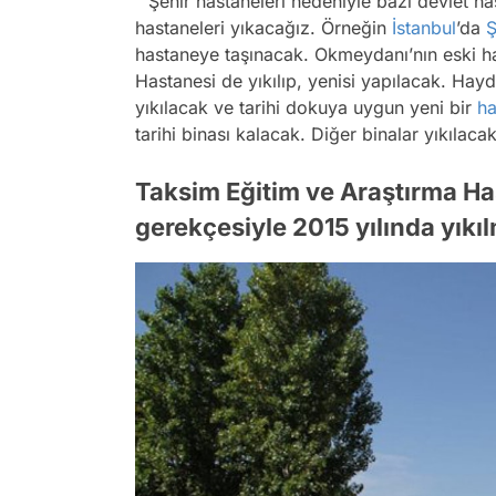
“Şehir hastaneleri nedeniyle bazı devlet h
hastaneleri yıkacağız. Örneğin
İstanbul
’da
Ş
hastaneye taşınacak. Okmeydanı’nın eski ha
Hastanesi de yıkılıp, yenisi yapılacak. Hayd
yıkılacak ve tarihi dokuya uygun yeni bir
ha
tarihi binası kalacak. Diğer binalar yıkılacak
Taksim Eğitim ve Araştırma Ha
gerekçesiyle 2015 yılında yıkıl