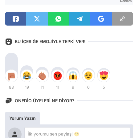
Reklam
BU İÇERİĞE EMOJİYLE TEPKİ VER!
83
19
11
11
9
6
5
ONEDİO ÜYELERİ NE DİYOR?
Yorum Yazın