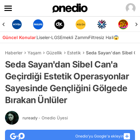
Güncel Konular
Liseler-LGS
Emekli Zammı
Filtresiz Hali😱
Haberler
Yaşam
Güzellik
Estetik
Seda Sayan'dan Sibel Can
Seda Sayan'dan Sibel Can'a
Geçirdiği Estetik Operasyonlar
Sayesinde Gençliğini Gölgede
Bırakan Ünlüler
ruready
- Onedio Üyesi
Onedio’yu Google'a ekleyin