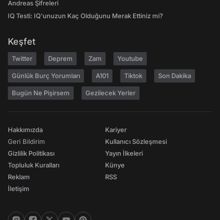
Andreas Şifreleri
IQ Testi: IQ'unuzun Kaç Olduğunu Merak Ettiniz mi?
Keşfet
Twitter
Deprem
Zam
Youtube
Günlük Burç Yorumları
A101
Tiktok
Son Dakika
Bugün Ne Pişirsem
Gezilecek Yerler
Hakkımızda
Kariyer
Geri Bildirim
Kullanıcı Sözleşmesi
Gizlilik Politikası
Yayın İlkeleri
Topluluk Kuralları
Künye
Reklam
RSS
İletişim