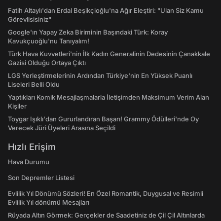
Fatih Altaylı'dan Erdal Beşikçioğlu'na Ağır Eleştiri: "Ulan Siz Kamu
Görevlisisiniz"
Google'ın Yapay Zeka Biriminin Başındaki Türk: Koray
Kavukçuoğlu'nu Tanıyalım!
Türk Hava Kuvvetleri'nin İlk Kadın Generalinin Dedesinin Çanakkale
Gazisi Olduğu Ortaya Çıktı
LGS Yerleştirmelerinin Ardından Türkiye'nin En Yüksek Puanlı
Liseleri Belli Oldu
Yaptıkları Komik Mesajlaşmalarla İletişimden Maksimum Verim Alan
Kişiler
Toygar Işıklı'dan Gururlandıran Başarı! Grammy Ödülleri'nde Oy
Verecek Jüri Üyeleri Arasına Seçildi
Hızlı Erişim
Hava Durumu
Son Depremler Listesi
Evlilik Yıl Dönümü Sözleri! En Özel Romantik, Duygusal ve Resimli
Evlilik Yıl dönümü Mesajları
Rüyada Altın Görmek: Gerçekler de Saadetiniz de Çil Çil Altınlarda