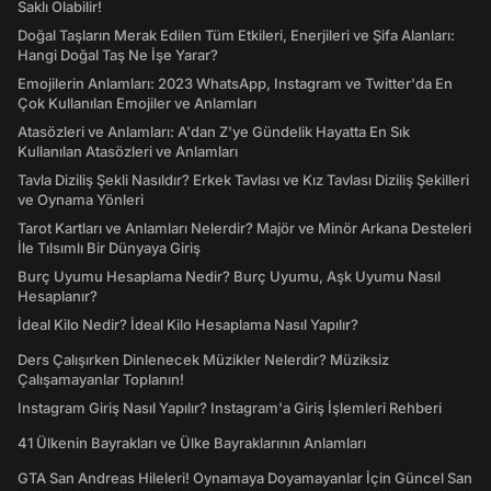
Saklı Olabilir!
Doğal Taşların Merak Edilen Tüm Etkileri, Enerjileri ve Şifa Alanları:
Hangi Doğal Taş Ne İşe Yarar?
Emojilerin Anlamları: 2023 WhatsApp, Instagram ve Twitter'da En
Çok Kullanılan Emojiler ve Anlamları
Atasözleri ve Anlamları: A'dan Z'ye Gündelik Hayatta En Sık
Kullanılan Atasözleri ve Anlamları
Tavla Diziliş Şekli Nasıldır? Erkek Tavlası ve Kız Tavlası Diziliş Şekilleri
ve Oynama Yönleri
Tarot Kartları ve Anlamları Nelerdir? Majör ve Minör Arkana Desteleri
İle Tılsımlı Bir Dünyaya Giriş
Burç Uyumu Hesaplama Nedir? Burç Uyumu, Aşk Uyumu Nasıl
Hesaplanır?
İdeal Kilo Nedir? İdeal Kilo Hesaplama Nasıl Yapılır?
Ders Çalışırken Dinlenecek Müzikler Nelerdir? Müziksiz
Çalışamayanlar Toplanın!
Instagram Giriş Nasıl Yapılır? Instagram'a Giriş İşlemleri Rehberi
41 Ülkenin Bayrakları ve Ülke Bayraklarının Anlamları
GTA San Andreas Hileleri! Oynamaya Doyamayanlar İçin Güncel San