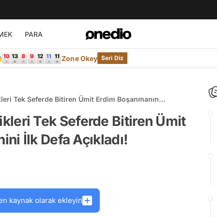
MEK
PARA

Zone Okey
Seri Diz
likleri Tek Seferde Bitiren Ümit Erdim Boşanmanın
likleri Tek Seferde Bitiren Ümit
i İlk Defa Açıkladı!
en kaynak olarak ekleyin