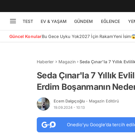
TEST
EV & YAŞAM
GÜNDEM
EĞLENCE
YE
Güncel Konular
Bu Gece Uyku Yok
2027 İçin Rakam
Yeni İsim
Haberler
Magazin
Seda Çınar'la 7 Yıllık Evli
Nedenini İlk Defa Açıkladı!
Seda Çınar'la 7 Yıllık Evli
Erdim Boşanmanın Nedenin
Ecem Dalgıçoğlu
- Magazin Editörü
19.09.2024 - 10:13
Onedio’yu Google’da tercih edil