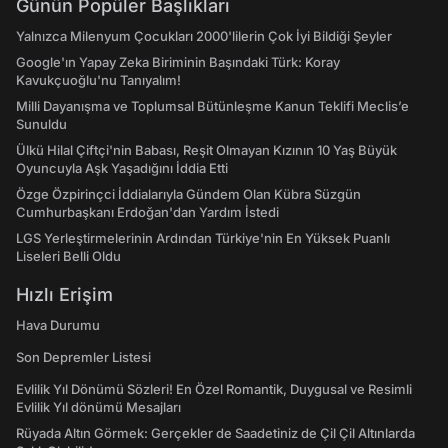
Günün Popüler Başlıkları
Yalnızca Milenyum Çocukları 2000'lilerin Çok İyi Bildiği Şeyler
Google'ın Yapay Zeka Biriminin Başındaki Türk: Koray
Kavukçuoğlu'nu Tanıyalım!
Milli Dayanışma ve Toplumsal Bütünleşme Kanun Teklifi Meclis’e
Sunuldu
Ülkü Hilal Çiftçi'nin Babası, Reşit Olmayan Kızının 10 Yaş Büyük
Oyuncuyla Aşk Yaşadığını İddia Etti
Özge Özpirinçci İddialarıyla Gündem Olan Kübra Süzgün
Cumhurbaşkanı Erdoğan'dan Yardım İstedi
LGS Yerleştirmelerinin Ardından Türkiye'nin En Yüksek Puanlı
Liseleri Belli Oldu
Hızlı Erişim
Hava Durumu
Son Depremler Listesi
Evlilik Yıl Dönümü Sözleri! En Özel Romantik, Duygusal ve Resimli
Evlilik Yıl dönümü Mesajları
Rüyada Altın Görmek: Gerçekler de Saadetiniz de Çil Çil Altınlarda