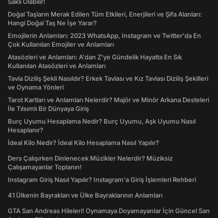
Saklı Olabilir!
Doğal Taşların Merak Edilen Tüm Etkileri, Enerjileri ve Şifa Alanları:
Hangi Doğal Taş Ne İşe Yarar?
Emojilerin Anlamları: 2023 WhatsApp, Instagram ve Twitter'da En
Çok Kullanılan Emojiler ve Anlamları
Atasözleri ve Anlamları: A'dan Z'ye Gündelik Hayatta En Sık
Kullanılan Atasözleri ve Anlamları
Tavla Diziliş Şekli Nasıldır? Erkek Tavlası ve Kız Tavlası Diziliş Şekilleri
ve Oynama Yönleri
Tarot Kartları ve Anlamları Nelerdir? Majör ve Minör Arkana Desteleri
İle Tılsımlı Bir Dünyaya Giriş
Burç Uyumu Hesaplama Nedir? Burç Uyumu, Aşk Uyumu Nasıl
Hesaplanır?
İdeal Kilo Nedir? İdeal Kilo Hesaplama Nasıl Yapılır?
Ders Çalışırken Dinlenecek Müzikler Nelerdir? Müziksiz
Çalışamayanlar Toplanın!
Instagram Giriş Nasıl Yapılır? Instagram'a Giriş İşlemleri Rehberi
41 Ülkenin Bayrakları ve Ülke Bayraklarının Anlamları
GTA San Andreas Hileleri! Oynamaya Doyamayanlar İçin Güncel San