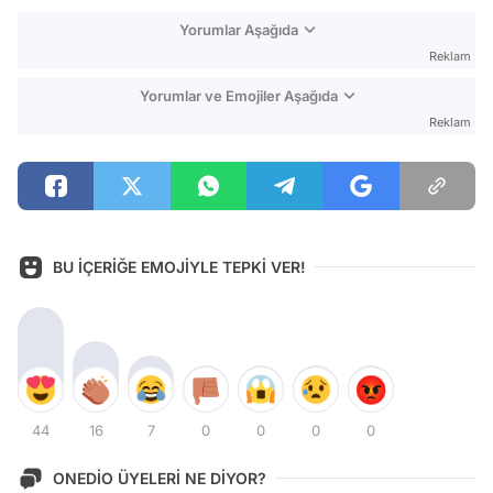
Yorumlar Aşağıda
Reklam
Yorumlar ve Emojiler Aşağıda
Reklam
BU İÇERİĞE EMOJİYLE TEPKİ VER!
44
16
7
0
0
0
0
ONEDİO ÜYELERİ NE DİYOR?