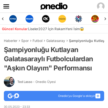
Güncel Konular
Liseler
2027 İçin Rakam
Yeni İsim😱
Haberler
Spor
Futbol
Galatasaray
Şampiyonluğu Kutlayan 
Şampiyonluğu Kutlayan
Galatasaraylı Futbolculardan
"Aşkın Olayım" Performansı
Ted Lasso
- Onedio Üyesi
Onedio’yu Google'a ekleyin
30.05.2023 - 23:33