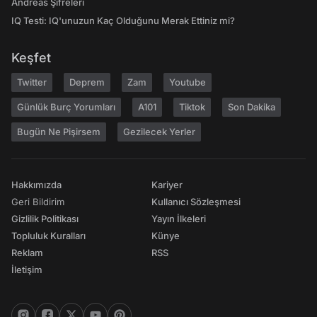
Andreas Şifreleri
IQ Testi: IQ'unuzun Kaç Olduğunu Merak Ettiniz mi?
Keşfet
Twitter
Deprem
Zam
Youtube
Günlük Burç Yorumları
A101
Tiktok
Son Dakika
Bugün Ne Pişirsem
Gezilecek Yerler
Hakkımızda
Kariyer
Geri Bildirim
Kullanıcı Sözleşmesi
Gizlilik Politikası
Yayın İlkeleri
Topluluk Kuralları
Künye
Reklam
RSS
İletişim