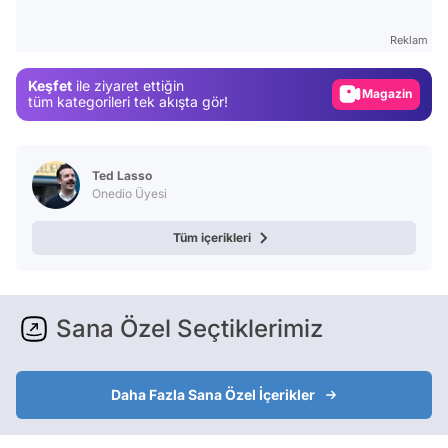
Test
Reklam
Gündem
Keşfet
ile ziyaret ettiğin
Magazin
tüm kategorileri tek akışta gör!
Video
Test
Ted Lasso
Onedio Üyesi
Tüm içerikleri
Sana Özel Seçtiklerimiz
Daha Fazla Sana Özel İçerikler