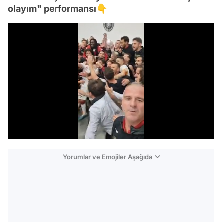
olayım" performansı👇
/
Yorumlar ve Emojiler Aşağıda
Video