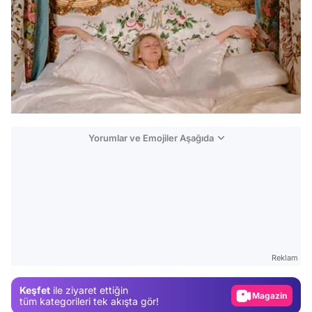
Yorumlar ve Emojiler Aşağıda
Video
Test
Gündem
Reklam
Magazin
Keşfet
ile ziyaret ettiğin
Video
tüm kategorileri tek akışta gör!