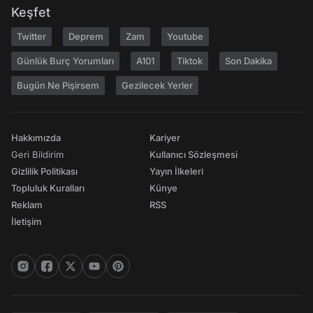
Keşfet
Twitter
Deprem
Zam
Youtube
Günlük Burç Yorumları
A101
Tiktok
Son Dakika
Bugün Ne Pişirsem
Gezilecek Yerler
Hakkımızda
Kariyer
Geri Bildirim
Kullanıcı Sözleşmesi
Gizlilik Politikası
Yayın İlkeleri
Topluluk Kuralları
Künye
Reklam
RSS
İletişim