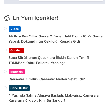
En Yeni İçerikler!
Video
Ali Rıza Bey Yıllar Sonra O Evde! Halil Ergün 16 Yıl Sonra
Yaprak Dökümü'nün Çekildiği Konağa Gitti
Gündem
Suça Sürüklenen Çocuklara İlişkin Kanun Teklifi
TBMM'de Kabul Edilerek Yasalaştı
Magazin
Cansever Kimdir? Cansever Neden Vefat Etti?
Genel Kültür
4 Yaşında Sahne Almaya Başladı, Makyajsız Kameralar
Karşısına Çıkıyor: Kim Bu Şarkıcı?