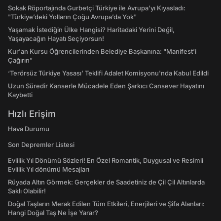
Sokak Röportajında Gurbetçi Türkiye ile Avrupa'yı Kıyasladı:
"Türkiye’deki Yolların Çoğu Avrupa’da Yok"
Yaşamak İstediğin Ülke Hangisi? Haritadaki Yerini Değil,
Yaşayacağın Hayatı Seçiyorsun!
Kur'an Kursu Öğrencilerinden Belediye Başkanına: "Manifest’i
Çağırın"
‘Terörsüz Türkiye Yasası’ Teklifi Adalet Komisyonu'nda Kabul Edildi
Uzun Süredir Kanserle Mücadele Eden Şarkıcı Cansever Hayatını
Kaybetti
Hızlı Erişim
Hava Durumu
Son Depremler Listesi
Evlilik Yıl Dönümü Sözleri! En Özel Romantik, Duygusal ve Resimli
Evlilik Yıl dönümü Mesajları
Rüyada Altın Görmek: Gerçekler de Saadetiniz de Çil Çil Altınlarda
Saklı Olabilir!
Doğal Taşların Merak Edilen Tüm Etkileri, Enerjileri ve Şifa Alanları:
Hangi Doğal Taş Ne İşe Yarar?