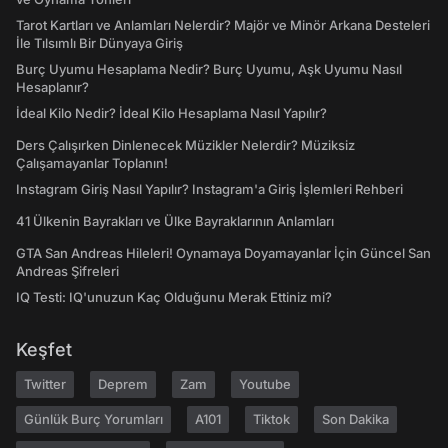
Tarot Kartları ve Anlamları Nelerdir? Majör ve Minör Arkana Desteleri
İle Tılsımlı Bir Dünyaya Giriş
Burç Uyumu Hesaplama Nedir? Burç Uyumu, Aşk Uyumu Nasıl
Hesaplanır?
İdeal Kilo Nedir? İdeal Kilo Hesaplama Nasıl Yapılır?
Ders Çalışırken Dinlenecek Müzikler Nelerdir? Müziksiz
Çalışamayanlar Toplanın!
Instagram Giriş Nasıl Yapılır? Instagram'a Giriş İşlemleri Rehberi
41 Ülkenin Bayrakları ve Ülke Bayraklarının Anlamları
GTA San Andreas Hileleri! Oynamaya Doyamayanlar İçin Güncel San
Andreas Şifreleri
IQ Testi: IQ'unuzun Kaç Olduğunu Merak Ettiniz mi?
Keşfet
Twitter
Deprem
Zam
Youtube
Günlük Burç Yorumları
A101
Tiktok
Son Dakika