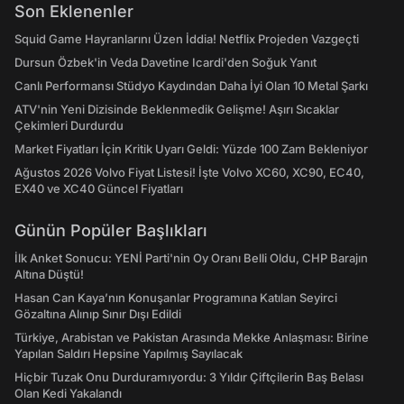
Son Eklenenler
Squid Game Hayranlarını Üzen İddia! Netflix Projeden Vazgeçti
Dursun Özbek'in Veda Davetine Icardi'den Soğuk Yanıt
Canlı Performansı Stüdyo Kaydından Daha İyi Olan 10 Metal Şarkı
ATV'nin Yeni Dizisinde Beklenmedik Gelişme! Aşırı Sıcaklar
Çekimleri Durdurdu
Market Fiyatları İçin Kritik Uyarı Geldi: Yüzde 100 Zam Bekleniyor
Ağustos 2026 Volvo Fiyat Listesi! İşte Volvo XC60, XC90, EC40,
EX40 ve XC40 Güncel Fiyatları
Günün Popüler Başlıkları
İlk Anket Sonucu: YENİ Parti'nin Oy Oranı Belli Oldu, CHP Barajın
Altına Düştü!
Hasan Can Kaya’nın Konuşanlar Programına Katılan Seyirci
Gözaltına Alınıp Sınır Dışı Edildi
Türkiye, Arabistan ve Pakistan Arasında Mekke Anlaşması: Birine
Yapılan Saldırı Hepsine Yapılmış Sayılacak
Hiçbir Tuzak Onu Durduramıyordu: 3 Yıldır Çiftçilerin Baş Belası
Olan Kedi Yakalandı