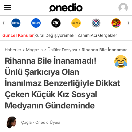
Güncel Konular
Kural Değişiyor
Emekli Zammı
Acı Gerçekler
Haberler
Magazin
Ünlüler Dosyası
Rihanna Bile İnanamadı!
Rihanna Bile İnanamadı!
Ünlü Şarkıcıya Olan
İnanılmaz Benzerliğiyle Dikkat
Çeken Küçük Kız Sosyal
Medyanın Gündeminde
Çağla
- Onedio Üyesi