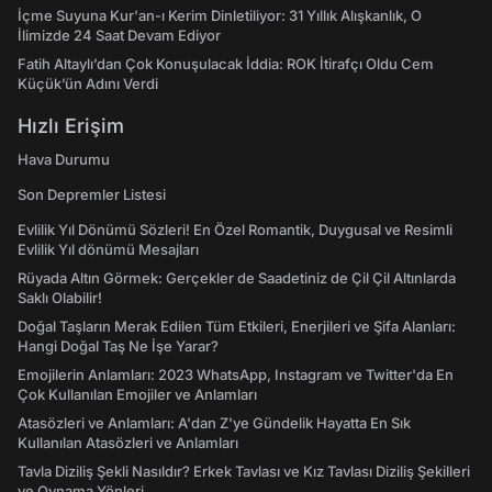
İçme Suyuna Kur'an-ı Kerim Dinletiliyor: 31 Yıllık Alışkanlık, O
İlimizde 24 Saat Devam Ediyor
Fatih Altaylı’dan Çok Konuşulacak İddia: ROK İtirafçı Oldu Cem
Küçük’ün Adını Verdi
Hızlı Erişim
Hava Durumu
Son Depremler Listesi
Evlilik Yıl Dönümü Sözleri! En Özel Romantik, Duygusal ve Resimli
Evlilik Yıl dönümü Mesajları
Rüyada Altın Görmek: Gerçekler de Saadetiniz de Çil Çil Altınlarda
Saklı Olabilir!
Doğal Taşların Merak Edilen Tüm Etkileri, Enerjileri ve Şifa Alanları:
Hangi Doğal Taş Ne İşe Yarar?
Emojilerin Anlamları: 2023 WhatsApp, Instagram ve Twitter'da En
Çok Kullanılan Emojiler ve Anlamları
Atasözleri ve Anlamları: A'dan Z'ye Gündelik Hayatta En Sık
Kullanılan Atasözleri ve Anlamları
Tavla Diziliş Şekli Nasıldır? Erkek Tavlası ve Kız Tavlası Diziliş Şekilleri
ve Oynama Yönleri