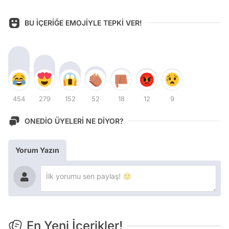
BU İÇERİĞE EMOJİYLE TEPKİ VER!
454
279
152
52
18
12
9
ONEDİO ÜYELERİ NE DİYOR?
Yorum Yazın
En Yeni İçerikler!