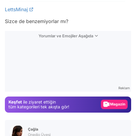
LettsMinaj
Sizce de benzemiyorlar mı?
Yorumlar ve Emojiler Aşağıda
Video
Test
Gündem
Reklam
Magazin
Keşfet
ile ziyaret ettiğin
Video
tüm kategorileri tek akışta gör!
Test
Çağla
Onedio Üyesi