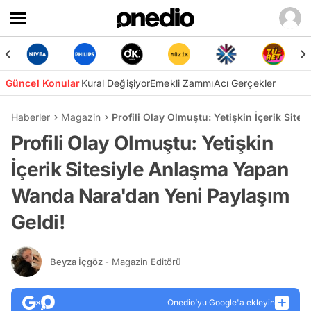
Güncel Konular
Kural Değişiyor
Emekli Zammı
Acı Gerçekler
Haberler
Magazin
Profili Olay Olmuştu: Yetişkin İçerik Si
Profili Olay Olmuştu: Yetişkin
İçerik Sitesiyle Anlaşma Yapan
Wanda Nara'dan Yeni Paylaşım
Geldi!
Beyza İçgöz
- Magazin Editörü
Onedio’yu Google'a ekleyin