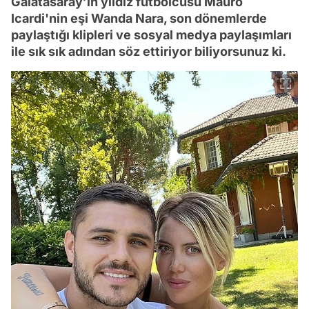
Galatasaray’ın yıldız futbolcusu Mauro
Icardi'nin eşi Wanda Nara, son dönemlerde
paylaştığı klipleri ve sosyal medya paylaşımları
ile sık sık adından söz ettiriyor biliyorsunuz ki.