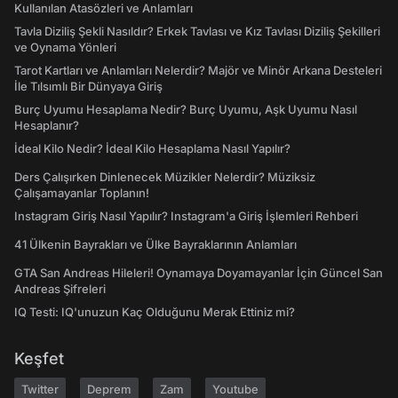
Kullanılan Atasözleri ve Anlamları
Tavla Diziliş Şekli Nasıldır? Erkek Tavlası ve Kız Tavlası Diziliş Şekilleri
ve Oynama Yönleri
Tarot Kartları ve Anlamları Nelerdir? Majör ve Minör Arkana Desteleri
İle Tılsımlı Bir Dünyaya Giriş
Burç Uyumu Hesaplama Nedir? Burç Uyumu, Aşk Uyumu Nasıl
Hesaplanır?
İdeal Kilo Nedir? İdeal Kilo Hesaplama Nasıl Yapılır?
Ders Çalışırken Dinlenecek Müzikler Nelerdir? Müziksiz
Çalışamayanlar Toplanın!
Instagram Giriş Nasıl Yapılır? Instagram'a Giriş İşlemleri Rehberi
41 Ülkenin Bayrakları ve Ülke Bayraklarının Anlamları
GTA San Andreas Hileleri! Oynamaya Doyamayanlar İçin Güncel San
Andreas Şifreleri
IQ Testi: IQ'unuzun Kaç Olduğunu Merak Ettiniz mi?
Keşfet
Twitter
Deprem
Zam
Youtube