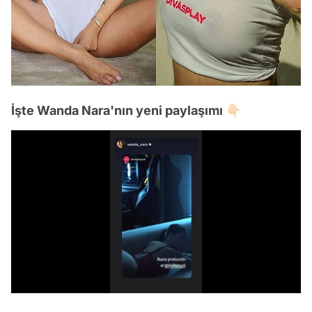
İşte Wanda Nara'nın yeni paylaşımı 👇🏻
Video
/
Test
Gündem