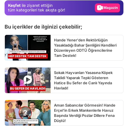
Keşfet
ile ziyaret ettiğin
Magazin
tüm kategorileri tek akışta gör!
Video
Bu içerikler de ilginizi çekebilir;
Test
Hande Yener'den Rektörlüğün
Yasakladığı Bahar Şenliğini Kendileri
Düzenleyen ODTÜ Öğrencilerine
Tam Destek!
Sokak Hayvanları Yasasına Köpek
Taklidi Yaparak Tepki Gösteren
Hatice Bu Sefer de Canlı Yayında
Havladı!
Aman Sabancılar Görmesin! Hande
Erçel'in Erkek Mankenlerle Havuz
Başında Verdiği Pozlar Dillere Fena
Düştü!