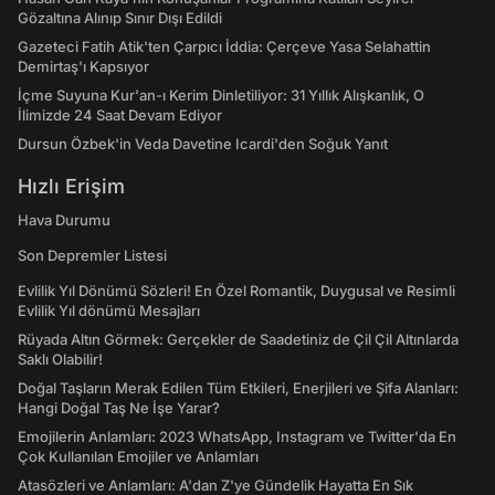
Gözaltına Alınıp Sınır Dışı Edildi
Gazeteci Fatih Atik'ten Çarpıcı İddia: Çerçeve Yasa Selahattin
Demirtaş'ı Kapsıyor
İçme Suyuna Kur'an-ı Kerim Dinletiliyor: 31 Yıllık Alışkanlık, O
İlimizde 24 Saat Devam Ediyor
Dursun Özbek'in Veda Davetine Icardi'den Soğuk Yanıt
Hızlı Erişim
Hava Durumu
Son Depremler Listesi
Evlilik Yıl Dönümü Sözleri! En Özel Romantik, Duygusal ve Resimli
Evlilik Yıl dönümü Mesajları
Rüyada Altın Görmek: Gerçekler de Saadetiniz de Çil Çil Altınlarda
Saklı Olabilir!
Doğal Taşların Merak Edilen Tüm Etkileri, Enerjileri ve Şifa Alanları:
Hangi Doğal Taş Ne İşe Yarar?
Emojilerin Anlamları: 2023 WhatsApp, Instagram ve Twitter'da En
Çok Kullanılan Emojiler ve Anlamları
Atasözleri ve Anlamları: A'dan Z'ye Gündelik Hayatta En Sık