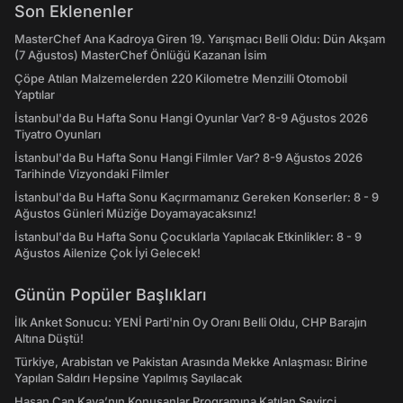
Son Eklenenler
MasterChef Ana Kadroya Giren 19. Yarışmacı Belli Oldu: Dün Akşam
(7 Ağustos) MasterChef Önlüğü Kazanan İsim
Çöpe Atılan Malzemelerden 220 Kilometre Menzilli Otomobil
Yaptılar
İstanbul'da Bu Hafta Sonu Hangi Oyunlar Var? 8-9 Ağustos 2026
Tiyatro Oyunları
İstanbul'da Bu Hafta Sonu Hangi Filmler Var? 8-9 Ağustos 2026
Tarihinde Vizyondaki Filmler
İstanbul'da Bu Hafta Sonu Kaçırmamanız Gereken Konserler: 8 - 9
Ağustos Günleri Müziğe Doyamayacaksınız!
İstanbul'da Bu Hafta Sonu Çocuklarla Yapılacak Etkinlikler: 8 - 9
Ağustos Ailenize Çok İyi Gelecek!
Günün Popüler Başlıkları
İlk Anket Sonucu: YENİ Parti'nin Oy Oranı Belli Oldu, CHP Barajın
Altına Düştü!
Türkiye, Arabistan ve Pakistan Arasında Mekke Anlaşması: Birine
Yapılan Saldırı Hepsine Yapılmış Sayılacak
Hasan Can Kaya’nın Konuşanlar Programına Katılan Seyirci