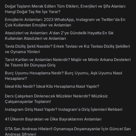
Doğal Taşların Merak Edilen Tüm Etkileri, Enerjileri ve Şifa Alanları:
Hangi Doğal Taş Ne İşe Yarar?
Emojilerin Anlamları: 2023 WhatsApp, Instagram ve Twitter'da En
Çok Kullanılan Emojiler ve Anlamları
Atasözleri ve Anlamları: A'dan Z'ye Gündelik Hayatta En Sık
Kullanılan Atasözleri ve Anlamları
Tavla Diziliş Şekli Nasıldır? Erkek Tavlası ve Kız Tavlası Diziliş Şekilleri
ve Oynama Yönleri
Tarot Kartları ve Anlamları Nelerdir? Majör ve Minör Arkana Desteleri
İle Tılsımlı Bir Dünyaya Giriş
Burç Uyumu Hesaplama Nedir? Burç Uyumu, Aşk Uyumu Nasıl
Hesaplanır?
İdeal Kilo Nedir? İdeal Kilo Hesaplama Nasıl Yapılır?
Ders Çalışırken Dinlenecek Müzikler Nelerdir? Müziksiz
Çalışamayanlar Toplanın!
Instagram Giriş Nasıl Yapılır? Instagram'a Giriş İşlemleri Rehberi
41 Ülkenin Bayrakları ve Ülke Bayraklarının Anlamları
GTA San Andreas Hileleri! Oynamaya Doyamayanlar İçin Güncel San
Andreas Şifreleri