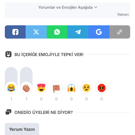
Yorumlar ve Emojiler Aşağıda
Reklam
BU İÇERİĞE EMOJİYLE TEPKİ VER!
1
1
0
0
0
0
0
ONEDİO ÜYELERİ NE DİYOR?
Yorum Yazın