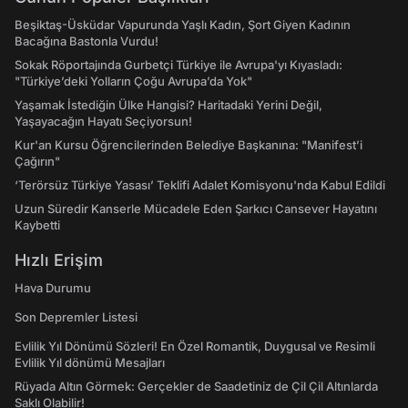
Beşiktaş-Üsküdar Vapurunda Yaşlı Kadın, Şort Giyen Kadının
Bacağına Bastonla Vurdu!
Sokak Röportajında Gurbetçi Türkiye ile Avrupa'yı Kıyasladı:
"Türkiye’deki Yolların Çoğu Avrupa’da Yok"
Yaşamak İstediğin Ülke Hangisi? Haritadaki Yerini Değil,
Yaşayacağın Hayatı Seçiyorsun!
Kur'an Kursu Öğrencilerinden Belediye Başkanına: "Manifest’i
Çağırın"
‘Terörsüz Türkiye Yasası’ Teklifi Adalet Komisyonu'nda Kabul Edildi
Uzun Süredir Kanserle Mücadele Eden Şarkıcı Cansever Hayatını
Kaybetti
Hızlı Erişim
Hava Durumu
Son Depremler Listesi
Evlilik Yıl Dönümü Sözleri! En Özel Romantik, Duygusal ve Resimli
Evlilik Yıl dönümü Mesajları
Rüyada Altın Görmek: Gerçekler de Saadetiniz de Çil Çil Altınlarda
Saklı Olabilir!