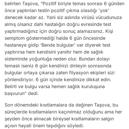
belirten Taşova, “Pozitif biriyle temas sonrası 6 günden
önce yaptırılan testin pozitif çıkma olasılığı 'yok'
denecek kadar az. Yani siz aslında virüsü vücudunuza
almış olsanız dahi hastalığın doğru evresinde test
yaptırmadığınız için doğru sonuç alamazsınız. Kişi
semptom göstermediği halde 6 gün öncesinde
hastaneye gidip ‘Bende bulgular’ var diyerek test
yaptırırsa hem kendisini yanıltır hem de sağlık
sisteminde yoğunluğa neden olur. Bundan dolayı
temaslı iseniz 6 gün kendinizi dinleyin sonrasında
bulgular ortaya çıkarsa zaten filyasyon ekipleri sizi
yönlendiriyor. 6 gün içinde kendinize dikkat edin.
Belirti ve bulgu varsa hemen sağlık kuruluşuna
başvurun” dedi.
Son dönemdeki kısıtlamalara da değinen Taşova, bu
süreçlerde kısıtlamaların kaçınılmaz olduğunu ama her
şeyden önce alınacak bireysel kısıtlamaların salgın
açısın hayati önem taşıdığını söyledi.