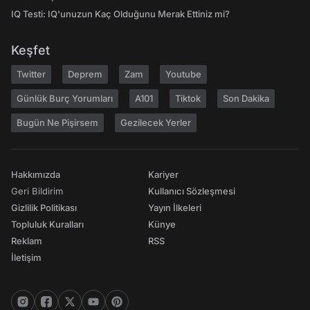
IQ Testi: IQ'unuzun Kaç Olduğunu Merak Ettiniz mi?
Keşfet
Twitter
Deprem
Zam
Youtube
Günlük Burç Yorumları
A101
Tiktok
Son Dakika
Bugün Ne Pişirsem
Gezilecek Yerler
Hakkımızda
Kariyer
Geri Bildirim
Kullanıcı Sözleşmesi
Gizlilik Politikası
Yayın İlkeleri
Topluluk Kuralları
Künye
Reklam
RSS
İletişim