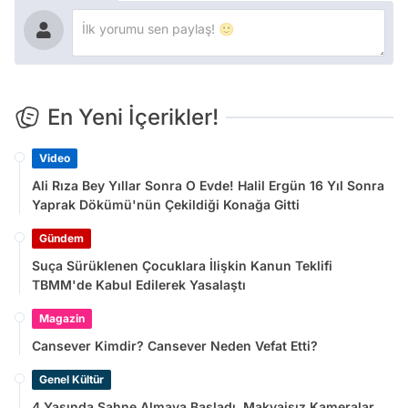
En Yeni İçerikler!
Video
Ali Rıza Bey Yıllar Sonra O Evde! Halil Ergün 16 Yıl Sonra
Yaprak Dökümü'nün Çekildiği Konağa Gitti
Gündem
Suça Sürüklenen Çocuklara İlişkin Kanun Teklifi
TBMM'de Kabul Edilerek Yasalaştı
Magazin
Cansever Kimdir? Cansever Neden Vefat Etti?
Genel Kültür
4 Yaşında Sahne Almaya Başladı, Makyajsız Kameralar