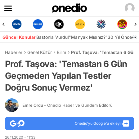
Güncel Konular
Bastonla Vurdu!
"Manyak Mısınız?"
30 Yıl Önce👀
Haberler
Genel Kültür
Bilim
Prof. Taşova: 'Temastan 6 Gün
Prof. Taşova: 'Temastan 6 Gün
Geçmeden Yapılan Testler
Doğru Sonuç Vermez'
Emre Ordu
- Onedio Haber ve Gündem Editörü
Onedio’yu Google'a ekleyin
26.11.2020 - 11:33