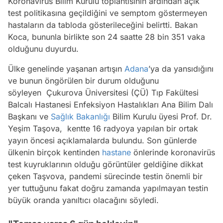
Koronavirüs Bilim Kurulu toplantısının ardından açık
test politikasına geçildiğini ve semptom göstermeyen
hastaların da tabloda gösterileceğini belirtti. Bakan
Koca, bununla birlikte son 24 saatte 28 bin 351 vaka
olduğunu duyurdu.
Ülke genelinde yaşanan artışın
Adana
’ya da yansıdığını
ve bunun öngörülen bir durum olduğunu
söyleyen Çukurova Üniversitesi (ÇÜ) Tıp Fakültesi
Balcalı Hastanesi Enfeksiyon Hastalıkları Ana Bilim Dalı
Başkanı ve
Sağlık Bakanlığı
Bilim Kurulu üyesi Prof. Dr.
Yeşim Taşova, kentte 16 radyoya yapılan bir ortak
yayın öncesi açıklamalarda bulundu. Son günlerde
ülkenin birçok kentinden
hastane
önlerinde koronavirüs
test kuyruklarının olduğu görüntüler geldiğine dikkat
çeken Taşvova, pandemi sürecinde testin önemli bir
yer tuttuğunu fakat doğru zamanda yapılmayan testin
büyük oranda yanıltıcı olacağını söyledi.