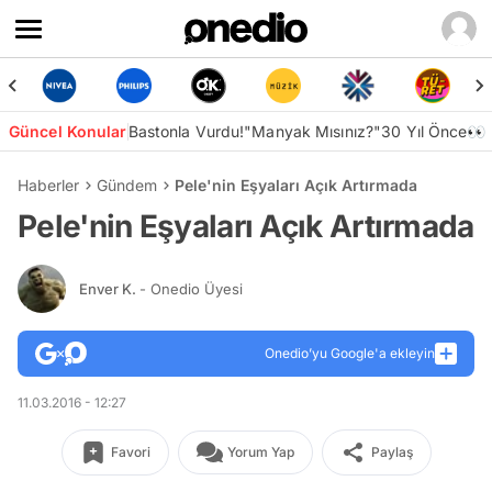
Güncel Konular
Bastonla Vurdu!
"Manyak Mısınız?"
30 Yıl Önce👀
Haberler
Gündem
Pele'nin Eşyaları Açık Artırmada
Pele'nin Eşyaları Açık Artırmada
Enver K.
- Onedio Üyesi
Onedio’yu Google'a ekleyin
11.03.2016 - 12:27
Favori
Yorum Yap
Paylaş