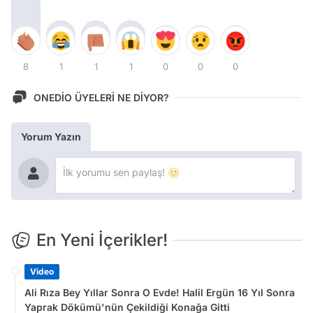
8
1
1
1
0
0
0
ONEDİO ÜYELERİ NE DİYOR?
Yorum Yazın
En Yeni İçerikler!
Video
Ali Rıza Bey Yıllar Sonra O Evde! Halil Ergün 16 Yıl Sonra
Yaprak Dökümü'nün Çekildiği Konağa Gitti