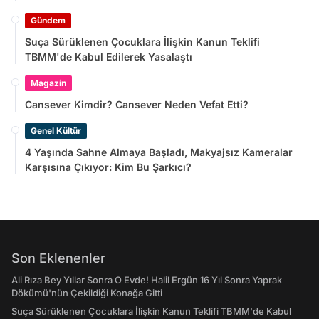
Gündem
Suça Sürüklenen Çocuklara İlişkin Kanun Teklifi
TBMM'de Kabul Edilerek Yasalaştı
Magazin
Cansever Kimdir? Cansever Neden Vefat Etti?
Genel Kültür
4 Yaşında Sahne Almaya Başladı, Makyajsız Kameralar
Karşısına Çıkıyor: Kim Bu Şarkıcı?
Son Eklenenler
Ali Rıza Bey Yıllar Sonra O Evde! Halil Ergün 16 Yıl Sonra Yaprak
Dökümü'nün Çekildiği Konağa Gitti
Suça Sürüklenen Çocuklara İlişkin Kanun Teklifi TBMM'de Kabul