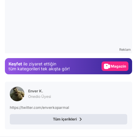
Video
Test
Reklam
Gündem
Keşfet
ile ziyaret ettiğin
Magazin
tüm kategorileri tek akışta gör!
Video
Test
Enver K.
Onedio Üyesi
https://twitter.com/enverkoparmal
Tüm içerikleri