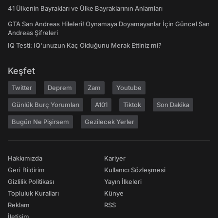
41 Ülkenin Bayrakları ve Ülke Bayraklarının Anlamları
GTA San Andreas Hileleri! Oynamaya Doyamayanlar İçin Güncel San
Andreas Şifreleri
IQ Testi: IQ'unuzun Kaç Olduğunu Merak Ettiniz mi?
Keşfet
Twitter
Deprem
Zam
Youtube
Günlük Burç Yorumları
A101
Tiktok
Son Dakika
Bugün Ne Pişirsem
Gezilecek Yerler
Hakkımızda
Kariyer
Geri Bildirim
Kullanıcı Sözleşmesi
Gizlilik Politikası
Yayın İlkeleri
Topluluk Kuralları
Künye
Reklam
RSS
İletişim