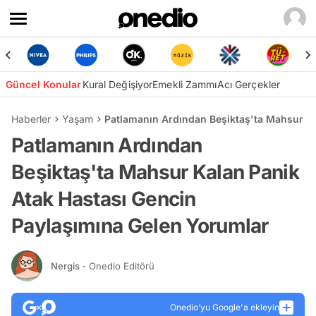
Güncel Konular
Kural Değişiyor
Emekli Zammı
Acı Gerçekler
Haberler
Yaşam
Patlamanın Ardından Beşiktaş'ta Mahsur Ka
Patlamanın Ardından
Beşiktaş'ta Mahsur Kalan Panik
Atak Hastası Gencin
Paylaşımına Gelen Yorumlar
Nergis
- Onedio Editörü
Onedio’yu Google'a ekleyin