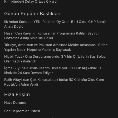
Kimliğindeki Detay Ortaya Çıkardı
Günün Popüler Başlıkları
İlk Anket Sonucu: YENİ Parti'nin Oy Oranı Belli Oldu, CHP Barajın
Altına Düştü!
Hasan Can Kaya’nın Konuşanlar Programına Katılan Seyirci
Gözaltına Alınıp Sınır Dışı Edildi
Türkiye, Arabistan ve Pakistan Arasında Mekke Anlaşması: Birine
Yapılan Saldırı Hepsine Yapılmış Sayılacak
Hiçbir Tuzak Onu Durduramıyordu: 3 Yıldır Çiftçilerin Baş Belası
Olan Kedi Yakalandı
İçme Suyuna Kur'an-ı Kerim Dinletiliyor: 31 Yıllık Alışkanlık, O
İlimizde 24 Saat Devam Ediyor
Fatih Altaylı’dan Çok Konuşulacak İddia: ROK İtirafçı Oldu Cem
Küçük’ün Adını Verdi
Hızlı Erişim
Hava Durumu
Son Depremler Listesi