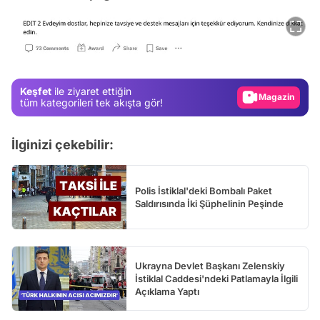
Video
Test
Gündem
Keşfet
ile ziyaret ettiğin
Magazin
tüm kategorileri tek akışta gör!
Video
İlginizi çekebilir:
Test
Polis İstiklal'deki Bombalı Paket
Saldırısında İki Şüphelinin Peşinde
Ukrayna Devlet Başkanı Zelenskiy
İstiklal Caddesi'ndeki Patlamayla İlgili
Açıklama Yaptı