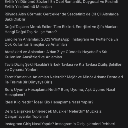
Evlilik Yıl Dönümü Sözleri! En Özel Romantik, Duygusal ve Resimli
Evlilik Yıl dönümü Mesajları
Rüyada Altın Görmek: Gerçekler de Saadetiniz de Çil Çil Altınlarda
Saklı Olabilir!
Doğal Taşların Merak Edilen Tüm Etkileri, Enerjileri ve Şifa Alanları:
Hangi Doğal Taş Ne İşe Yarar?
Emojilerin Anlamları: 2023 WhatsApp, Instagram ve Twitter'da En
Çok Kullanılan Emojiler ve Anlamları
Atasözleri ve Anlamları: A'dan Z'ye Gündelik Hayatta En Sık
Kullanılan Atasözleri ve Anlamları
Tavla Diziliş Şekli Nasıldır? Erkek Tavlası ve Kız Tavlası Diziliş Şekilleri
ve Oynama Yönleri
Tarot Kartları ve Anlamları Nelerdir? Majör ve Minör Arkana Desteleri
İle Tılsımlı Bir Dünyaya Giriş
Burç Uyumu Hesaplama Nedir? Burç Uyumu, Aşk Uyumu Nasıl
Hesaplanır?
İdeal Kilo Nedir? İdeal Kilo Hesaplama Nasıl Yapılır?
Ders Çalışırken Dinlenecek Müzikler Nelerdir? Müziksiz
Çalışamayanlar Toplanın!
Instagram Giriş Nasıl Yapılır? Instagram'a Giriş İşlemleri Rehberi