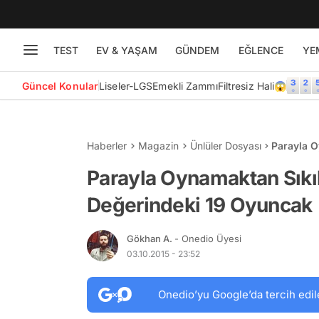
TEST
EV & YAŞAM
GÜNDEM
EĞLENCE
YE
Güncel Konular
Liseler-LGS
Emekli Zammı
Filtresiz Hali😱
Haberler
Magazin
Ünlüler Dosyası
Parayla O
Oyuncak
Parayla Oynamaktan Sıkıl
Değerindeki 19 Oyuncak
Gökhan A.
- Onedio Üyesi
03.10.2015 - 23:52
Onedio’yu Google’da tercih edil