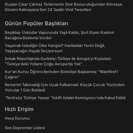
Duştan Çıkar Çıkmaz Terlemenin Sinir Bozuculuğundan Kimseye
Güveni Kalmayana Son 24 Saatin Viral Tweetleri
Günün Popüler Başlıkları
Beşiktaş-Üsküdar Vapurunda Yaşlı Kadın, Şort Giyen Kadının
Bacağına Bastonla Vurdu!
Yaşamak İstediğin Ülke Hangisi? Haritadaki Yerini Değil,
Yaşayacağın Hayatı Seçiyorsun!
Sokak Röportajında Gurbetçi Türkiye ile Avrupa'yı Kıyasladı:
"Türkiye’deki Yolların Çoğu Avrupa’da Yok"
Kur'an Kursu Öğrencilerinden Belediye Başkanına: "Manifest’i
Çağırın"
Kemerini Takmadığı İçin Uçak Kalkamadı: Küçük Çocuk Yüzünden
Yolcular 1 Gün Bekledi
‘Terörsüz Türkiye Yasası’ Teklifi Adalet Komisyonu'nda Kabul Edildi
Hızlı Erişim
Hava Durumu
Son Depremler Listesi