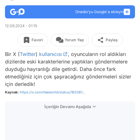
Onedio’yu Google'a ekleyin
12.09.2024 - 01:15
Favori
Yorum Yap
Paylaş
Bir X (
Twitter
)
kullanıcısı
, oyuncuların rol aldıkları
dizilerde eski karakterlerine yaptıkları göndermelere
duyduğu hayranlığı dile getirdi. Daha önce fark
etmediğiniz için çok şaşıracağınız göndermeleri sizler
için derledik!
Kaynak:
https://x.com/lieeworld/status/183361...
İçeriğin Devamı Aşağıda