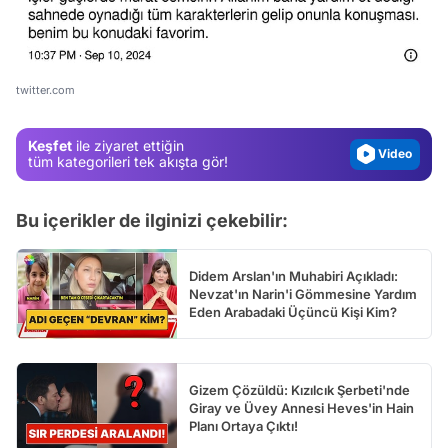
Video
Test
Gündem
twitter.com
Magazin
Keşfet
ile ziyaret ettiğin
Video
tüm kategorileri tek akışta gör!
Test
Bu içerikler de ilginizi çekebilir:
Didem Arslan'ın Muhabiri Açıkladı:
Nevzat'ın Narin'i Gömmesine Yardım
Eden Arabadaki Üçüncü Kişi Kim?
Gizem Çözüldü: Kızılcık Şerbeti'nde
Giray ve Üvey Annesi Heves'in Hain
Planı Ortaya Çıktı!