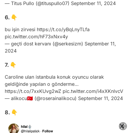
— Titus Pullo (@tituspullo07)
September 11, 2024
6. 👇
bu işin zirvesi
https://t.co/yBqLnyTLfa
pic.twitter.com/hF73xNxv4y
— geçti dost kervanı (@serkesizm)
September 11,
2024
7. 👇
Caroline ulan istanbula konuk oyuncu olarak
geldiğinde yapılan o gönderme…
https://t.co/7xxKUvg2wZ
pic.twitter.com/i4xXKnlvcV
— alikocu🇹🇷 (@roserainalikocu)
September 11, 2024
8. 👇