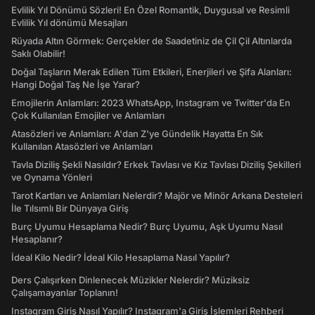
Evlilik Yıl Dönümü Sözleri! En Özel Romantik, Duygusal ve Resimli
Evlilik Yıl dönümü Mesajları
Rüyada Altın Görmek: Gerçekler de Saadetiniz de Çil Çil Altınlarda
Saklı Olabilir!
Doğal Taşların Merak Edilen Tüm Etkileri, Enerjileri ve Şifa Alanları:
Hangi Doğal Taş Ne İşe Yarar?
Emojilerin Anlamları: 2023 WhatsApp, Instagram ve Twitter'da En
Çok Kullanılan Emojiler ve Anlamları
Atasözleri ve Anlamları: A'dan Z'ye Gündelik Hayatta En Sık
Kullanılan Atasözleri ve Anlamları
Tavla Diziliş Şekli Nasıldır? Erkek Tavlası ve Kız Tavlası Diziliş Şekilleri
ve Oynama Yönleri
Tarot Kartları ve Anlamları Nelerdir? Majör ve Minör Arkana Desteleri
İle Tılsımlı Bir Dünyaya Giriş
Burç Uyumu Hesaplama Nedir? Burç Uyumu, Aşk Uyumu Nasıl
Hesaplanır?
İdeal Kilo Nedir? İdeal Kilo Hesaplama Nasıl Yapılır?
Ders Çalışırken Dinlenecek Müzikler Nelerdir? Müziksiz
Çalışamayanlar Toplanın!
Instagram Giriş Nasıl Yapılır? Instagram'a Giriş İşlemleri Rehberi