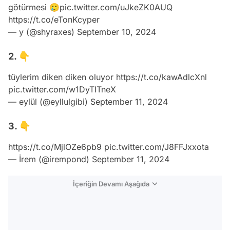
götürmesi 🥲
pic.twitter.com/uJkeZK0AUQ
https://t.co/eTonKcyper
— y (@shyraxes)
September 10, 2024
2. 👇
tüylerim diken diken oluyor
https://t.co/kawAdlcXnl
pic.twitter.com/w1DyTITneX
— eylül (@eyllulgibi)
September 11, 2024
3. 👇
https://t.co/MjlOZe6pb9
pic.twitter.com/J8FFJxxota
— İrem (@irempond)
September 11, 2024
İçeriğin Devamı Aşağıda