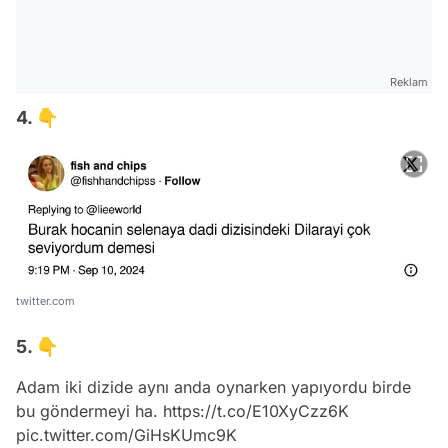
Reklam
4. 👇
twitter.com
5. 👇
Adam iki dizide aynı anda oynarken yapıyordu birde
bu göndermeyi ha.
https://t.co/E10XyCzz6K
pic.twitter.com/GiHsKUmc9K