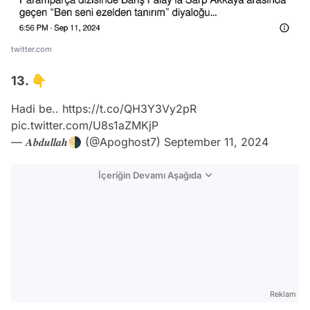
twitter.com
13. 👇
Hadi be..
https://t.co/QH3Y3Vy2pR
pic.twitter.com/U8s1aZMKjP
— 𝑨𝒃𝒅𝒖𝒍𝒍𝒂𝒉🌗 (@Apoghost7)
September 11, 2024
İçeriğin Devamı Aşağıda
Reklam