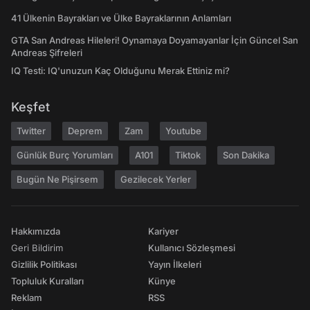
41 Ülkenin Bayrakları ve Ülke Bayraklarının Anlamları
GTA San Andreas Hileleri! Oynamaya Doyamayanlar İçin Güncel San
Andreas Şifreleri
IQ Testi: IQ'unuzun Kaç Olduğunu Merak Ettiniz mi?
Keşfet
Twitter
Deprem
Zam
Youtube
Günlük Burç Yorumları
A101
Tiktok
Son Dakika
Bugün Ne Pişirsem
Gezilecek Yerler
Hakkımızda
Kariyer
Geri Bildirim
Kullanıcı Sözleşmesi
Gizlilik Politikası
Yayın İlkeleri
Topluluk Kuralları
Künye
Reklam
RSS