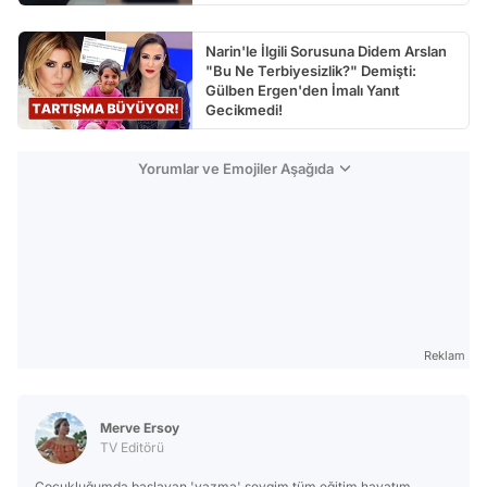
Narin'le İlgili Sorusuna Didem Arslan
"Bu Ne Terbiyesizlik?" Demişti:
Gülben Ergen'den İmalı Yanıt
Gecikmedi!
Yorumlar ve Emojiler Aşağıda
Reklam
Merve Ersoy
TV Editörü
Çocukluğumda başlayan 'yazma' sevgim tüm eğitim hayatım