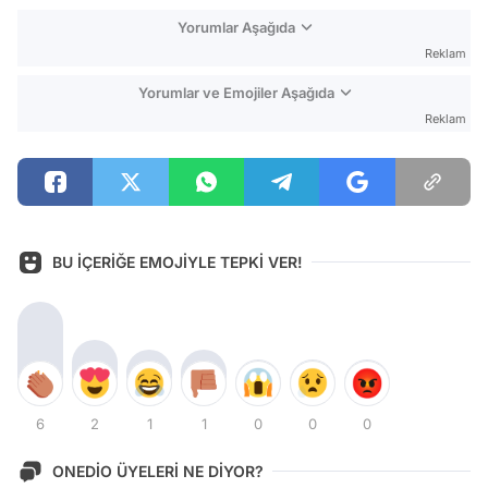
Yorumlar Aşağıda
Reklam
Yorumlar ve Emojiler Aşağıda
Reklam
BU İÇERİĞE EMOJİYLE TEPKİ VER!
6
2
1
1
0
0
0
ONEDİO ÜYELERİ NE DİYOR?