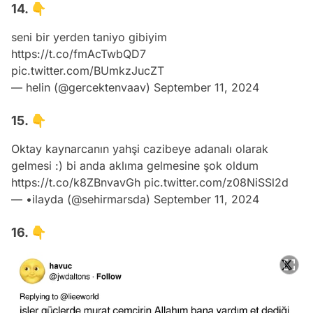
14. 👇
seni bir yerden taniyo gibiyim
https://t.co/fmAcTwbQD7
pic.twitter.com/BUmkzJucZT
— helin (@gercektenvaav)
September 11, 2024
15. 👇
Oktay kaynarcanın yahşi cazibeye adanalı olarak
gelmesi :) bi anda aklıma gelmesine şok oldum
https://t.co/k8ZBnvavGh
pic.twitter.com/z08NiSSl2d
— •ilayda (@sehirmarsda)
September 11, 2024
16. 👇