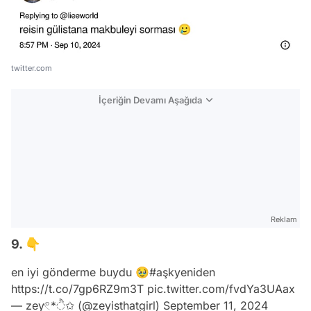
twitter.com
İçeriğin Devamı Aşağıda
Reklam
9. 👇
en iyi gönderme buydu 🥹
#aşkyeniden
https://t.co/7gp6RZ9m3T
pic.twitter.com/fvdYa3UAax
— zey𓏲*ੈ✩ (@zeyisthatgirl)
September 11, 2024