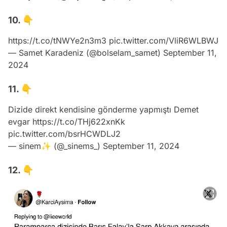
10. 👇
https://t.co/tNWYe2n3m3
pic.twitter.com/VliR6WLBWJ
— Samet Karadeniz (@bolselam_samet)
September 11,
2024
11. 👇
Dizide direkt kendisine gönderme yapmıştı Demet
evgar
https://t.co/THj622xnKk
pic.twitter.com/bsrHCWDLJ2
— sinem✨ (@_sinems_)
September 11, 2024
12. 👇