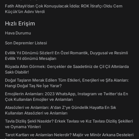
Fatih Altaylı’dan Çok Konuşulacak İddia: ROK İtirafçı Oldu Cem
Küçük’ün Adını Verdi
Hızlı Erişim
Hava Durumu
Son Depremler Listesi
Evlilik Yıl Dönümü Sözleri! En Özel Romantik, Duygusal ve Resimli
Evlilik Yıl dönümü Mesajları
Rüyada Altın Görmek: Gerçekler de Saadetiniz de Çil Çil Altınlarda
Saklı Olabilir!
Doğal Taşların Merak Edilen Tüm Etkileri, Enerjileri ve Şifa Alanları:
Hangi Doğal Taş Ne İşe Yarar?
Emojilerin Anlamları: 2023 WhatsApp, Instagram ve Twitter'da En
Çok Kullanılan Emojiler ve Anlamları
Atasözleri ve Anlamları: A'dan Z'ye Gündelik Hayatta En Sık
Kullanılan Atasözleri ve Anlamları
Tavla Diziliş Şekli Nasıldır? Erkek Tavlası ve Kız Tavlası Diziliş Şekilleri
ve Oynama Yönleri
Tarot Kartları ve Anlamları Nelerdir? Majör ve Minör Arkana Desteleri