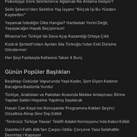
Psikolojiye Göre Sinirlenince Ağlamak Ne Anlama Geliyor?
Selin Şekerci'den Sektöre Yaş İsyanı! "Birçok İşi Bu Yüzden
Kaybettim"
Yaşamak İstediğin Ülke Hangisi? Haritadaki Yerini Değil,
Yaşayacağın Hayatı Seçiyorsun!
Rihanna'nın Türkiye'de Dava Açıp Kazandığı Ortaya Çıktı
Kızılcık Şerbeti'nden Ayrılan Sıla Türkoğlu'ndan Eski Dizisine
Gönderme!
Her Şeyi Fazlasıyla Kafasına Takan 4 Burç
Günün Popüler Başlıkları
Beşiktaş-Üsküdar Vapurunda Yaşlı Kadın, Şort Giyen Kadının
Bacağına Bastonla Vurdu!
Türkiye, Arabistan ve Pakistan Arasında Mekke Anlaşması: Birine
Yapılan Saldırı Hepsine Yapılmış Sayılacak
Hasan Can Kaya’nın Konuşanlar Programına Katılan Seyirci
Gözaltına Alınıp Sınır Dışı Edildi
‘Terörsüz Türkiye Yasası’ Teklifi Adalet Komisyonu'nda Kabul Edildi
Gazeteci Fatih Atik'ten Çarpıcı İddia: Çerçeve Yasa Selahattin
Demirtaş'ı Kapsıyor