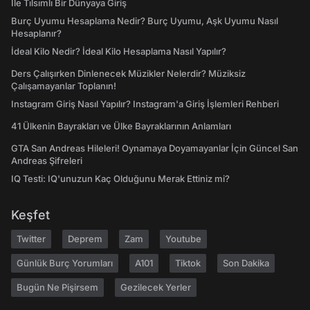
İle Tılsımlı Bir Dünyaya Giriş
Burç Uyumu Hesaplama Nedir? Burç Uyumu, Aşk Uyumu Nasıl
Hesaplanır?
İdeal Kilo Nedir? İdeal Kilo Hesaplama Nasıl Yapılır?
Ders Çalışırken Dinlenecek Müzikler Nelerdir? Müziksiz
Çalışamayanlar Toplanın!
Instagram Giriş Nasıl Yapılır? Instagram'a Giriş İşlemleri Rehberi
41 Ülkenin Bayrakları ve Ülke Bayraklarının Anlamları
GTA San Andreas Hileleri! Oynamaya Doyamayanlar İçin Güncel San
Andreas Şifreleri
IQ Testi: IQ'unuzun Kaç Olduğunu Merak Ettiniz mi?
Keşfet
Twitter
Deprem
Zam
Youtube
Günlük Burç Yorumları
A101
Tiktok
Son Dakika
Bugün Ne Pişirsem
Gezilecek Yerler