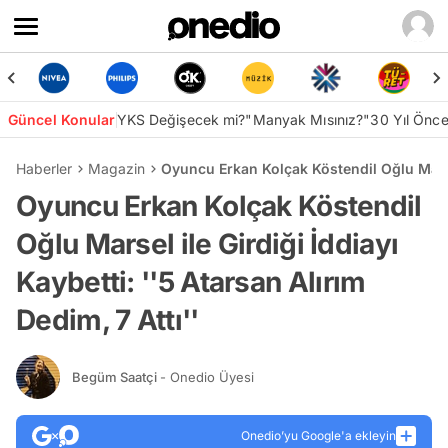
Güncel Konular
YKS Değişecek mi?
"Manyak Mısınız?"
30 Yıl Önc
Haberler
Magazin
Oyuncu Erkan Kolçak Köstendil Oğlu Marsel 
Oyuncu Erkan Kolçak Köstendil
Oğlu Marsel ile Girdiği İddiayı
Kaybetti: ''5 Atarsan Alırım
Dedim, 7 Attı''
Begüm Saatçi
- Onedio Üyesi
Onedio’yu Google'a ekleyin