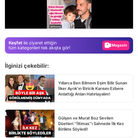
Video
Test
/
Gündem
Magazin
Keşfet
ile ziyaret ettiğin
Video
tüm kategorileri tek akışta gör!
Test
İlginizi çekebilir:
Yıllarca Ben Bilmem Eşim Bilir Sunan
İlker Ayrık'ın Biricik Karısını Ezbere
Anlattığı Anları Hatırlayalım!
Gülşen ve Murat Boz Sevilen
Düetleri ''İltimas''ı Sahnede İlk Kez
Birlikte Söyledi!