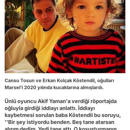
Cansu Tosun ve Erkan Kolçak Köstendil, oğulları
Marsel'i 2020 yılında kucaklarına almışlardı.
Ünlü oyuncu Akif Yaman'a verdiği röportajda
oğluyla girdiği iddiayı anlattı. İddiayı
kaybetmesi sorulan baba Köstendil bu soruyu,
''Bir şey istiyordu benden. Beş tane atarsan
alırım dedim. Yedi tane attı. O koşuşturmanın