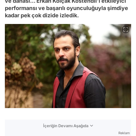
ve dahası... Erkan Kolçak Köstendil'i etkileyici
performansı ve başarılı oyunculuğuyla şimdiye
kadar pek çok dizide izledik.
İçeriğin Devamı Aşağıda
Reklam