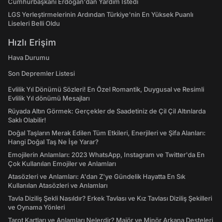
Cumhurbaşkanı Erdoğan'dan Yardım İstedi
LGS Yerleştirmelerinin Ardından Türkiye'nin En Yüksek Puanlı
Liseleri Belli Oldu
Hızlı Erişim
Hava Durumu
Son Depremler Listesi
Evlilik Yıl Dönümü Sözleri! En Özel Romantik, Duygusal ve Resimli
Evlilik Yıl dönümü Mesajları
Rüyada Altın Görmek: Gerçekler de Saadetiniz de Çil Çil Altınlarda
Saklı Olabilir!
Doğal Taşların Merak Edilen Tüm Etkileri, Enerjileri ve Şifa Alanları:
Hangi Doğal Taş Ne İşe Yarar?
Emojilerin Anlamları: 2023 WhatsApp, Instagram ve Twitter'da En
Çok Kullanılan Emojiler ve Anlamları
Atasözleri ve Anlamları: A'dan Z'ye Gündelik Hayatta En Sık
Kullanılan Atasözleri ve Anlamları
Tavla Diziliş Şekli Nasıldır? Erkek Tavlası ve Kız Tavlası Diziliş Şekilleri
ve Oynama Yönleri
Tarot Kartları ve Anlamları Nelerdir? Majör ve Minör Arkana Desteleri