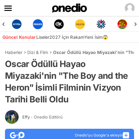
Güncel Konular
Liseler
2027 İçin Rakam
Yeni İsim😱
Haberler
Dizi & Film
Oscar Ödüllü Hayao Miyazaki'nin "The Bo
Oscar Ödüllü Hayao
Miyazaki'nin "The Boy and the
Heron" İsimli Filminin Vizyon
Tarihi Belli Oldu
Effy
- Onedio Editörü
Onedio’yu Google'a ekleyin