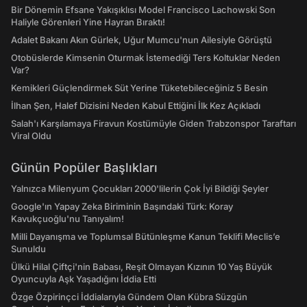
Bir Dönemin Efsane Yakışıklısı Model Francisco Lachowski Son
Haliyle Görenleri Yine Hayran Bıraktı!
Adalet Bakanı Akın Gürlek, Uğur Mumcu'nun Ailesiyle Görüştü
Otobüslerde Kimsenin Oturmak İstemediği Ters Koltuklar Neden
Var?
Kemikleri Güçlendirmek Süt Yerine Tüketebileceğiniz 5 Besin
İlhan Şen, Halef Dizisini Neden Kabul Ettiğini İlk Kez Açıkladı
Salah'ı Karşılamaya Firavun Kostümüyle Giden Trabzonspor Taraftarı
Viral Oldu
Günün Popüler Başlıkları
Yalnızca Milenyum Çocukları 2000'lilerin Çok İyi Bildiği Şeyler
Google'ın Yapay Zeka Biriminin Başındaki Türk: Koray
Kavukçuoğlu'nu Tanıyalım!
Milli Dayanışma ve Toplumsal Bütünleşme Kanun Teklifi Meclis’e
Sunuldu
Ülkü Hilal Çiftçi'nin Babası, Reşit Olmayan Kızının 10 Yaş Büyük
Oyuncuyla Aşk Yaşadığını İddia Etti
Özge Özpirinçci İddialarıyla Gündem Olan Kübra Süzgün