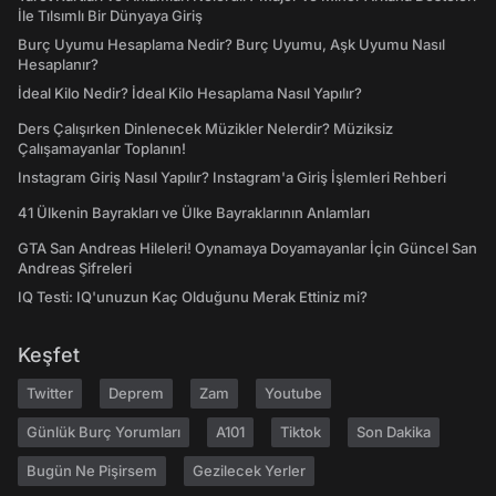
İle Tılsımlı Bir Dünyaya Giriş
Burç Uyumu Hesaplama Nedir? Burç Uyumu, Aşk Uyumu Nasıl
Hesaplanır?
İdeal Kilo Nedir? İdeal Kilo Hesaplama Nasıl Yapılır?
Ders Çalışırken Dinlenecek Müzikler Nelerdir? Müziksiz
Çalışamayanlar Toplanın!
Instagram Giriş Nasıl Yapılır? Instagram'a Giriş İşlemleri Rehberi
41 Ülkenin Bayrakları ve Ülke Bayraklarının Anlamları
GTA San Andreas Hileleri! Oynamaya Doyamayanlar İçin Güncel San
Andreas Şifreleri
IQ Testi: IQ'unuzun Kaç Olduğunu Merak Ettiniz mi?
Keşfet
Twitter
Deprem
Zam
Youtube
Günlük Burç Yorumları
A101
Tiktok
Son Dakika
Bugün Ne Pişirsem
Gezilecek Yerler