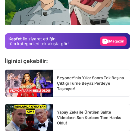
Video
Test
Gündem
Keşfet
ile ziyaret ettiğin
Magazin
tüm kategorileri tek akışta gör!
Video
İlginizi çekebilir:
Test
Beyoncé'nin Yıllar Sonra Tek Başına
Çıktığı Turne Beyaz Perdeye
Taşınıyor!
Yapay Zeka ile Üretilen Sahte
Videoların Son Kurbanı Tom Hanks
Oldu!