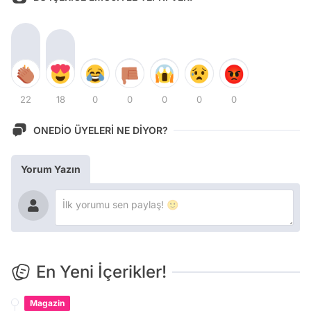
22
18
0
0
0
0
0
ONEDİO ÜYELERİ NE DİYOR?
Yorum Yazın
En Yeni İçerikler!
Magazin