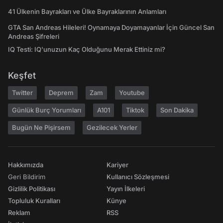
41 Ülkenin Bayrakları ve Ülke Bayraklarının Anlamları
GTA San Andreas Hileleri! Oynamaya Doyamayanlar İçin Güncel San
Andreas Şifreleri
IQ Testi: IQ'unuzun Kaç Olduğunu Merak Ettiniz mi?
Keşfet
Twitter
Deprem
Zam
Youtube
Günlük Burç Yorumları
A101
Tiktok
Son Dakika
Bugün Ne Pişirsem
Gezilecek Yerler
Hakkımızda
Kariyer
Geri Bildirim
Kullanıcı Sözleşmesi
Gizlilik Politikası
Yayın İlkeleri
Topluluk Kuralları
Künye
Reklam
RSS