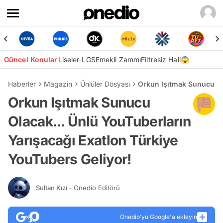
Güncel Konular
Liseler-LGS
Emekli Zammı
Filtresiz Hali😱
Haberler
Magazin
Ünlüler Dosyası
Orkun Işıtmak Sunucu Ola
Orkun Işıtmak Sunucu
Olacak... Ünlü YouTuberların
Yarışacağı Exatlon Türkiye
YouTubers Geliyor!
Sultan Kızı
- Onedio Editörü
Onedio’yu Google'a ekleyin