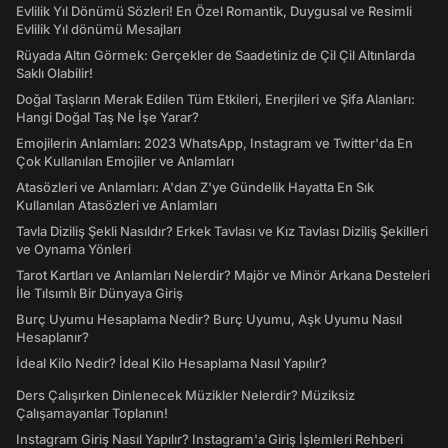
Evlilik Yıl Dönümü Sözleri! En Özel Romantik, Duygusal ve Resimli
Evlilik Yıl dönümü Mesajları
Rüyada Altın Görmek: Gerçekler de Saadetiniz de Çil Çil Altınlarda
Saklı Olabilir!
Doğal Taşların Merak Edilen Tüm Etkileri, Enerjileri ve Şifa Alanları:
Hangi Doğal Taş Ne İşe Yarar?
Emojilerin Anlamları: 2023 WhatsApp, Instagram ve Twitter'da En
Çok Kullanılan Emojiler ve Anlamları
Atasözleri ve Anlamları: A'dan Z'ye Gündelik Hayatta En Sık
Kullanılan Atasözleri ve Anlamları
Tavla Diziliş Şekli Nasıldır? Erkek Tavlası ve Kız Tavlası Diziliş Şekilleri
ve Oynama Yönleri
Tarot Kartları ve Anlamları Nelerdir? Majör ve Minör Arkana Desteleri
İle Tılsımlı Bir Dünyaya Giriş
Burç Uyumu Hesaplama Nedir? Burç Uyumu, Aşk Uyumu Nasıl
Hesaplanır?
İdeal Kilo Nedir? İdeal Kilo Hesaplama Nasıl Yapılır?
Ders Çalışırken Dinlenecek Müzikler Nelerdir? Müziksiz
Çalışamayanlar Toplanın!
Instagram Giriş Nasıl Yapılır? Instagram'a Giriş İşlemleri Rehberi