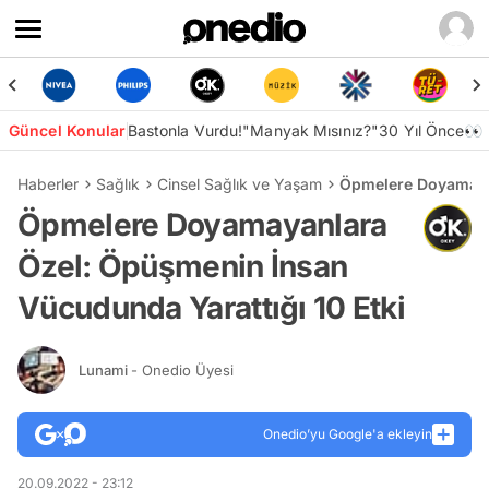
Güncel Konular
Bastonla Vurdu!
"Manyak Mısınız?"
30 Yıl Önce👀
Haberler
Sağlık
Cinsel Sağlık ve Yaşam
Öpmelere Doyamayan
Öpmelere Doyamayanlara
Özel: Öpüşmenin İnsan
Vücudunda Yarattığı 10 Etki
Lunami
- Onedio Üyesi
Onedio’yu Google'a ekleyin
20.09.2022 - 23:12