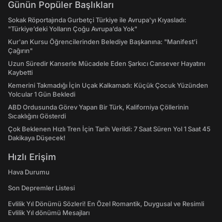
Günün Popüler Başlıkları
Sokak Röportajında Gurbetçi Türkiye ile Avrupa'yı Kıyasladı:
"Türkiye’deki Yolların Çoğu Avrupa’da Yok"
Kur'an Kursu Öğrencilerinden Belediye Başkanına: "Manifest’i
Çağırın"
Uzun Süredir Kanserle Mücadele Eden Şarkıcı Cansever Hayatını
Kaybetti
Kemerini Takmadığı İçin Uçak Kalkamadı: Küçük Çocuk Yüzünden
Yolcular 1 Gün Bekledi
ABD Ordusunda Görev Yapan Bir Türk, Kaliforniya Çöllerinin
Sıcaklığını Gösterdi
Çok Beklenen Hızlı Tren İçin Tarih Verildi: 7 Saat Süren Yol 1 Saat 45
Dakikaya Düşecek!
Hızlı Erişim
Hava Durumu
Son Depremler Listesi
Evlilik Yıl Dönümü Sözleri! En Özel Romantik, Duygusal ve Resimli
Evlilik Yıl dönümü Mesajları