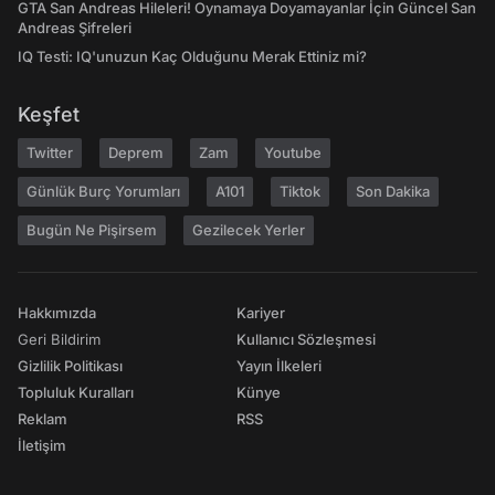
GTA San Andreas Hileleri! Oynamaya Doyamayanlar İçin Güncel San
Andreas Şifreleri
IQ Testi: IQ'unuzun Kaç Olduğunu Merak Ettiniz mi?
Keşfet
Twitter
Deprem
Zam
Youtube
Günlük Burç Yorumları
A101
Tiktok
Son Dakika
Bugün Ne Pişirsem
Gezilecek Yerler
Hakkımızda
Kariyer
Geri Bildirim
Kullanıcı Sözleşmesi
Gizlilik Politikası
Yayın İlkeleri
Topluluk Kuralları
Künye
Reklam
RSS
İletişim