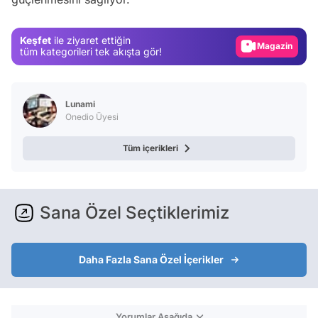
Magazin
Keşfet
ile ziyaret ettiğin
Video
tüm kategorileri tek akışta gör!
Test
Lunami
Onedio Üyesi
Tüm içerikleri
Sana Özel Seçtiklerimiz
Daha Fazla Sana Özel İçerikler
Yorumlar Aşağıda