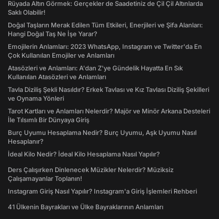
Rüyada Altın Görmek: Gerçekler de Saadetiniz de Çil Çil Altınlarda
Saklı Olabilir!
Doğal Taşların Merak Edilen Tüm Etkileri, Enerjileri ve Şifa Alanları:
Hangi Doğal Taş Ne İşe Yarar?
Emojilerin Anlamları: 2023 WhatsApp, Instagram ve Twitter'da En
Çok Kullanılan Emojiler ve Anlamları
Atasözleri ve Anlamları: A'dan Z'ye Gündelik Hayatta En Sık
Kullanılan Atasözleri ve Anlamları
Tavla Diziliş Şekli Nasıldır? Erkek Tavlası ve Kız Tavlası Diziliş Şekilleri
ve Oynama Yönleri
Tarot Kartları ve Anlamları Nelerdir? Majör ve Minör Arkana Desteleri
İle Tılsımlı Bir Dünyaya Giriş
Burç Uyumu Hesaplama Nedir? Burç Uyumu, Aşk Uyumu Nasıl
Hesaplanır?
İdeal Kilo Nedir? İdeal Kilo Hesaplama Nasıl Yapılır?
Ders Çalışırken Dinlenecek Müzikler Nelerdir? Müziksiz
Çalışamayanlar Toplanın!
Instagram Giriş Nasıl Yapılır? Instagram'a Giriş İşlemleri Rehberi
41 Ülkenin Bayrakları ve Ülke Bayraklarının Anlamları