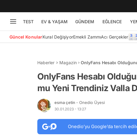
TEST
EV & YAŞAM
GÜNDEM
EĞLENCE
YE
Güncel Konular
Kural Değişiyor
Emekli Zammı
Acı Gerçekler
Haberler
Magazin
OnlyFans Hesabı Olduğunu 
Diyeceğiniz 15 Ünlü
OnlyFans Hesabı Olduğun
mu Yeni Trendiniz Valla 
esma çetin
- Onedio Üyesi
30.01.2023 - 13:27
Onedio’yu Google’da tercih edil