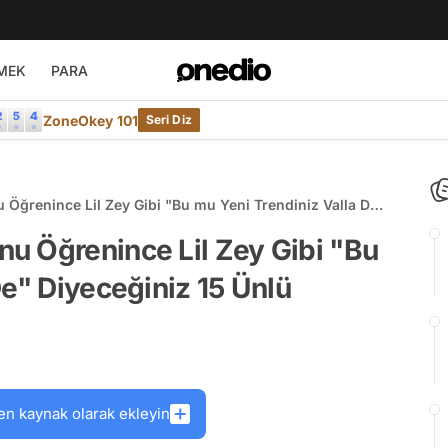
MEK
PARA
ZoneOkey 101
Seri Diz
Öğrenince Lil Zey Gibi "Bu mu Yeni Trendiniz Valla De"
u Öğrenince Lil Zey Gibi "Bu
De" Diyeceğiniz 15 Ünlü
en kaynak olarak ekleyin