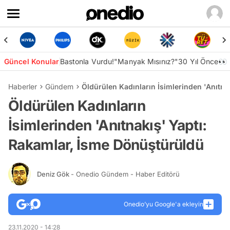
Güncel Konular
Bastonla Vurdu!
"Manyak Mısınız?"
30 Yıl Önce👀
Haberler
Gündem
Öldürülen Kadınların İsimlerinden 'Anıtna
Öldürülen Kadınların
İsimlerinden 'Anıtnakış' Yaptı:
Rakamlar, İsme Dönüştürüldü
Deniz Gök
- Onedio Gündem - Haber Editörü
Onedio’yu Google'a ekleyin
23.11.2020 - 14:28