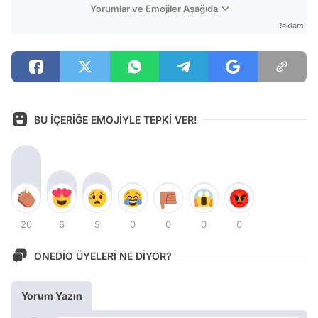
Yorumlar ve Emojiler Aşağıda
Reklam
BU İÇERİĞE EMOJİYLE TEPKİ VER!
20
6
5
0
0
0
0
ONEDİO ÜYELERİ NE DİYOR?
Yorum Yazın