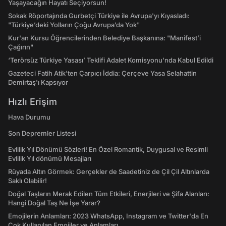
Yaşayacağın Hayatı Seçiyorsun!
Sokak Röportajında Gurbetçi Türkiye ile Avrupa'yı Kıyasladı:
"Türkiye’deki Yolların Çoğu Avrupa’da Yok"
Kur'an Kursu Öğrencilerinden Belediye Başkanına: "Manifest’i
Çağırın"
‘Terörsüz Türkiye Yasası’ Teklifi Adalet Komisyonu'nda Kabul Edildi
Gazeteci Fatih Atik'ten Çarpıcı İddia: Çerçeve Yasa Selahattin
Demirtaş'ı Kapsıyor
Hızlı Erişim
Hava Durumu
Son Depremler Listesi
Evlilik Yıl Dönümü Sözleri! En Özel Romantik, Duygusal ve Resimli
Evlilik Yıl dönümü Mesajları
Rüyada Altın Görmek: Gerçekler de Saadetiniz de Çil Çil Altınlarda
Saklı Olabilir!
Doğal Taşların Merak Edilen Tüm Etkileri, Enerjileri ve Şifa Alanları:
Hangi Doğal Taş Ne İşe Yarar?
Emojilerin Anlamları: 2023 WhatsApp, Instagram ve Twitter'da En
Çok Kullanılan Emojiler ve Anlamları