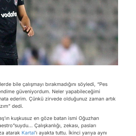
erde bile çalışmayı bırakmadığını söyledi, “Pes
ndime güveniyordum. Neler yapabileceğimi
hata ederim. Çünkü zirvede olduğunuz zaman artık
azım” dedi.
ktaş’ın kuşkusuz en göze batan ismi Oğuzhan
stro”suydu... Çalışkanlığı, zekası, pasları
mza atarak
Kartal
’ı ayakta tuttu. İkinci yarıya aynı