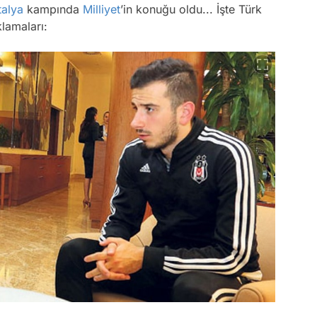
talya
kampında
Milliyet
’in konuğu oldu... İşte Türk
klamaları: