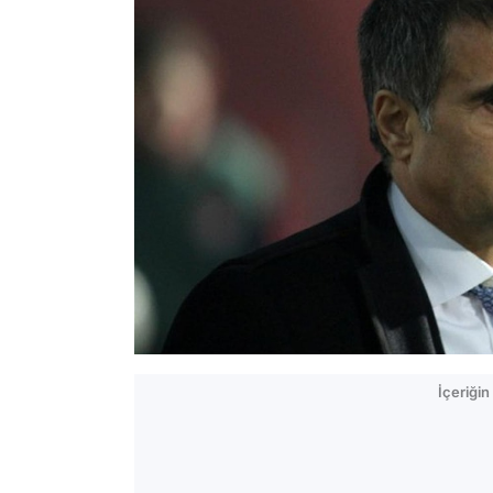
İçeriği