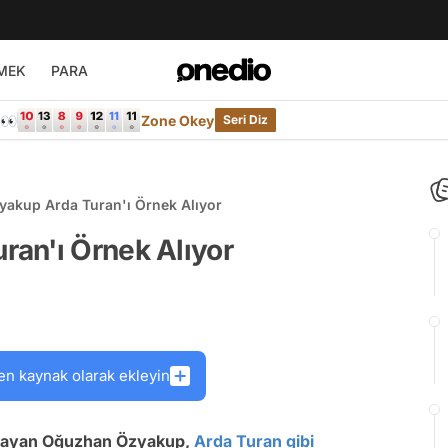
MEK
PARA
e👀
Zone Okey
Seri Diz
akup Arda Turan'ı Örnek Alıyor
an'ı Örnek Alıyor
en kaynak olarak ekleyin
kalayan Oğuzhan Özyakup,
Arda Turan
gibi