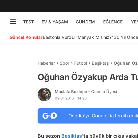
TEST
EV & YAŞAM
GÜNDEM
EĞLENCE
YE
Güncel Konular
Bastonla Vurdu!
"Manyak Mısınız?"
30 Yıl Önc
Haberler
Spor
Futbol
Beşiktaş
Oğuhan Özy
Oğuhan Özyakup Arda Tur
Mustafa Boztepe
- Onedio Üyesi
09.01.2016 - 14:28
Onedio’yu Google’da tercih edil
Bu sezon
Beşiktaş
'ta büyük bir çıkış ya