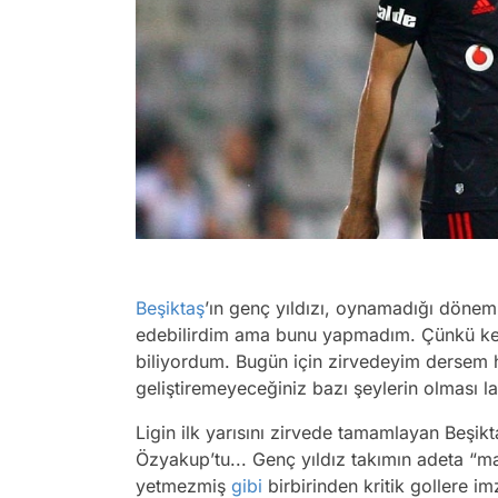
Beşiktaş
’ın genç yıldızı, oynamadığı döneml
edebilirdim ama bunu yapmadım. Çünkü ke
biliyordum. Bugün için zirvedeyim dersem 
geliştiremeyeceğiniz bazı şeylerin olması l
Ligin ilk yarısını zirvede tamamlayan Beşi
Özyakup’tu... Genç yıldız takımın adeta “mae
yetmezmiş
gibi
birbirinden kritik gollere i