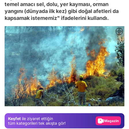
temel amacı sel, dolu, yer kayması, orman
yangını (dünyada ilk kez) gibi doğal afetleri da
kapsamak istememiz" ifadelerini kullandı.
Video
Test
Gündem
Keşfet
ile ziyaret ettiğin
Magazin
tüm kategorileri tek akışta gör!