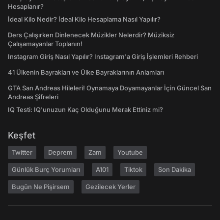
Hesaplanır?
İdeal Kilo Nedir? İdeal Kilo Hesaplama Nasıl Yapılır?
Ders Çalışırken Dinlenecek Müzikler Nelerdir? Müziksiz
Çalışamayanlar Toplanın!
Instagram Giriş Nasıl Yapılır? Instagram'a Giriş İşlemleri Rehberi
41 Ülkenin Bayrakları ve Ülke Bayraklarının Anlamları
GTA San Andreas Hileleri! Oynamaya Doyamayanlar İçin Güncel San
Andreas Şifreleri
IQ Testi: IQ'unuzun Kaç Olduğunu Merak Ettiniz mi?
Keşfet
Twitter
Deprem
Zam
Youtube
Günlük Burç Yorumları
A101
Tiktok
Son Dakika
Bugün Ne Pişirsem
Gezilecek Yerler