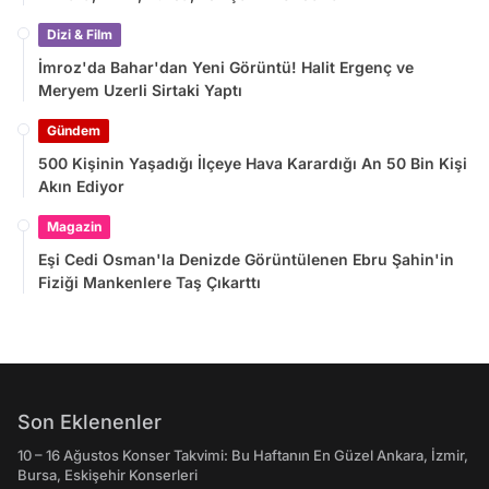
Dizi & Film
İmroz'da Bahar'dan Yeni Görüntü! Halit Ergenç ve
Meryem Uzerli Sirtaki Yaptı
Gündem
500 Kişinin Yaşadığı İlçeye Hava Karardığı An 50 Bin Kişi
Akın Ediyor
Magazin
Eşi Cedi Osman'la Denizde Görüntülenen Ebru Şahin'in
Fiziği Mankenlere Taş Çıkarttı
Son Eklenenler
10 – 16 Ağustos Konser Takvimi: Bu Haftanın En Güzel Ankara, İzmir,
Bursa, Eskişehir Konserleri