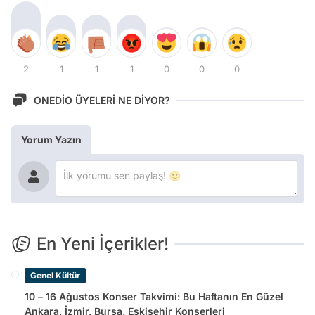
2
1
1
1
0
0
0
ONEDİO ÜYELERİ NE DİYOR?
Yorum Yazın
En Yeni İçerikler!
Genel Kültür
10 – 16 Ağustos Konser Takvimi: Bu Haftanın En Güzel
Ankara, İzmir, Bursa, Eskişehir Konserleri