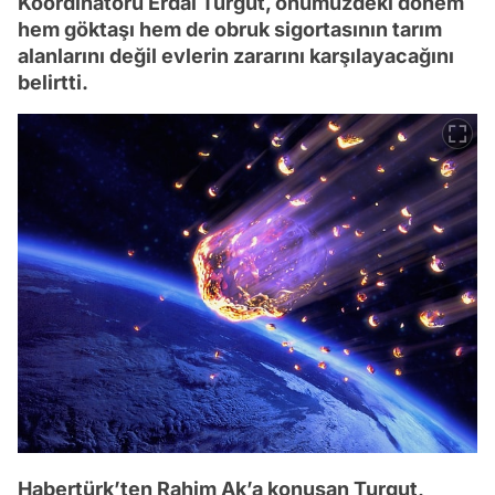
Koordinatörü Erdal Turgut, önümüzdeki dönem
hem göktaşı hem de obruk sigortasının tarım
alanlarını değil evlerin zararını karşılayacağını
belirtti.
Habertürk’ten Rahim Ak’a konuşan Turgut,