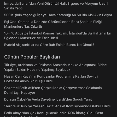
İmroz'da Bahar'dan Yeni Görüntü! Halit Ergenç ve Meryem Uzerli
Sirtaki Yaptı
500 Kişinin Yaşadığı İlçeye Hava Karardığı An 50 Bin Kişi Akın Ediyor
Eşi Cedi Osman'la Denizde Görüntülenen Ebru Şahin'in Fiziği
Mankenlere Taş Çıkarttı
10 – 16 Ağustos İstanbul Konser Takvimi: İstanbul'da Bu Haftanın En
Eğlenceli Konserleri ve Etkinlikleri
Evdeki Alışkanlıklarına Göre Ruh Eşinin Burcu Ne Olmalı?
Günün Popüler Başlıkları
Türkiye, Arabistan ve Pakistan Arasında Mekke Anlaşması: Birine
Yapılan Saldırı Hepsine Yapılmış Sayılacak
Hasan Can Kaya’nın Konuşanlar Programına Katılan Seyirci
Gözaltına Alınıp Sınır Dışı Edildi
Gazeteci Fatih Atik'ten Çarpıcı İddia: Çerçeve Yasa Selahattin
Demirtaş'ı Kapsıyor
Dursun Özbek'in Veda Davetine Icardi'den Soğuk Yanıt
‘Terörsüz Türkiye Yasası’ Teklifi Adalet Komisyonu'nda Kabul Edildi
Fatih Altaylı’dan Çok Konuşulacak İddia: ROK İtirafçı Oldu Cem