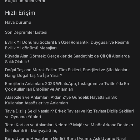
Küçük’ün Adını Verdi
Hızlı Erişim
Hava Durumu
Son Depremler Listesi
Evlilik Yıl Dönümü Sözleri! En Özel Romantik, Duygusal ve Resimli
Evlilik Yıl dönümü Mesajları
Rüyada Altın Görmek: Gerçekler de Saadetiniz de Çil Çil Altınlarda
Saklı Olabilir!
Doğal Taşların Merak Edilen Tüm Etkileri, Enerjileri ve Şifa Alanları:
Hangi Doğal Taş Ne İşe Yarar?
Emojilerin Anlamları: 2023 WhatsApp, Instagram ve Twitter'da En
Çok Kullanılan Emojiler ve Anlamları
Atasözleri ve Anlamları: A'dan Z'ye Gündelik Hayatta En Sık
Kullanılan Atasözleri ve Anlamları
Tavla Diziliş Şekli Nasıldır? Erkek Tavlası ve Kız Tavlası Diziliş Şekilleri
ve Oynama Yönleri
Tarot Kartları ve Anlamları Nelerdir? Majör ve Minör Arkana Desteleri
İle Tılsımlı Bir Dünyaya Giriş
Burç Uyumu Hesaplama Nedir? Burç Uyumu, Aşk Uyumu Nasıl