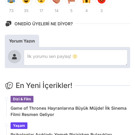
73
35
17
14
5
4
3
ONEDİO ÜYELERİ NE DİYOR?
Yorum Yazın
En Yeni İçerikler!
Dizi & Film
Game of Thrones Hayranlarına Büyük Müjde! İlk Sinema
Filmi Resmen Geliyor
Yaşam
Psikologlar Açıkladı: Yemek Pişirirken Bulaşıkları