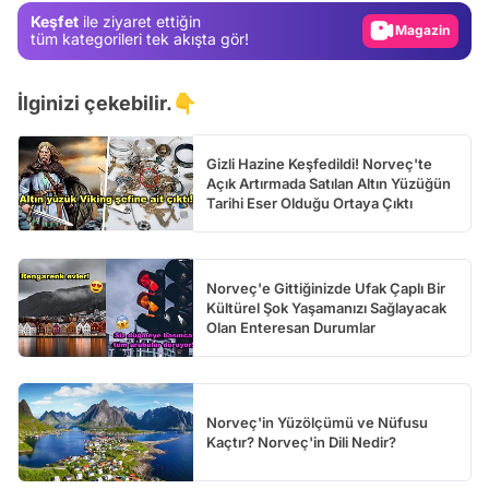
Keşfet
ile ziyaret ettiğin
Magazin
tüm kategorileri tek akışta gör!
Video
Test
İlginizi çekebilir.👇
Gizli Hazine Keşfedildi! Norveç'te
Açık Artırmada Satılan Altın Yüzüğün
Tarihi Eser Olduğu Ortaya Çıktı
Norveç'e Gittiğinizde Ufak Çaplı Bir
Kültürel Şok Yaşamanızı Sağlayacak
Olan Enteresan Durumlar
Norveç'in Yüzölçümü ve Nüfusu
Kaçtır? Norveç'in Dili Nedir?