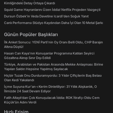
Kimliğindeki Detay Ortaya Çıkardı
Squid Game Hayranlarını Üzen İddia! Netflix Projeden Vazgeçti
Dursun Özbek'in Veda Davetine Icardi'den Soğuk Yanıt
Canlı Performansı Stüdyo Kaydından Daha İyi Olan 10 Metal Şarkı
Günün Popüler Başlıkları
İlk Anket Sonucu: YENİ Parti'nin Oy Oranı Belli Oldu, CHP Barajın
Altına Düştü!
Hasan Can Kaya’nın Konuşanlar Programına Katılan Seyirci
Gözaltına Alınıp Sınır Dışı Edildi
Türkiye, Arabistan ve Pakistan Arasında Mekke Anlaşması: Birine
Yapılan Saldırı Hepsine Yapılmış Sayılacak
Hiçbir Tuzak Onu Durduramıyordu: 3 Yıldır Çiftçilerin Baş Belası
Olan Kedi Yakalandı
İçme Suyuna Kur'an-ı Kerim Dinletiliyor: 31 Yıllık Alışkanlık, O
İlimizde 24 Saat Devam Ediyor
Fatih Altaylı’dan Çok Konuşulacak İddia: ROK İtirafçı Oldu Cem
Küçük’ün Adını Verdi
Hızlı Erişim