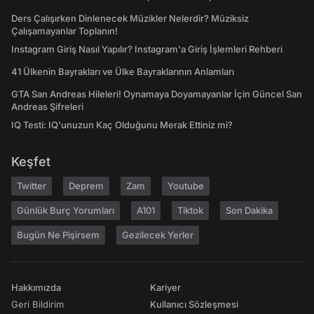
Ders Çalışırken Dinlenecek Müzikler Nelerdir? Müziksiz
Çalışamayanlar Toplanın!
Instagram Giriş Nasıl Yapılır? Instagram'a Giriş İşlemleri Rehberi
41 Ülkenin Bayrakları ve Ülke Bayraklarının Anlamları
GTA San Andreas Hileleri! Oynamaya Doyamayanlar İçin Güncel San
Andreas Şifreleri
IQ Testi: IQ'unuzun Kaç Olduğunu Merak Ettiniz mi?
Keşfet
Twitter
Deprem
Zam
Youtube
Günlük Burç Yorumları
A101
Tiktok
Son Dakika
Bugün Ne Pişirsem
Gezilecek Yerler
Hakkımızda
Kariyer
Geri Bildirim
Kullanıcı Sözleşmesi