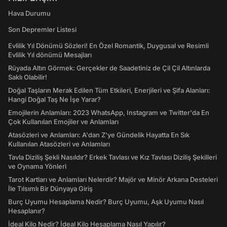
Hava Durumu
Son Depremler Listesi
Evlilik Yıl Dönümü Sözleri! En Özel Romantik, Duygusal ve Resimli
Evlilik Yıl dönümü Mesajları
Rüyada Altın Görmek: Gerçekler de Saadetiniz de Çil Çil Altınlarda
Saklı Olabilir!
Doğal Taşların Merak Edilen Tüm Etkileri, Enerjileri ve Şifa Alanları:
Hangi Doğal Taş Ne İşe Yarar?
Emojilerin Anlamları: 2023 WhatsApp, Instagram ve Twitter'da En
Çok Kullanılan Emojiler ve Anlamları
Atasözleri ve Anlamları: A'dan Z'ye Gündelik Hayatta En Sık
Kullanılan Atasözleri ve Anlamları
Tavla Diziliş Şekli Nasıldır? Erkek Tavlası ve Kız Tavlası Diziliş Şekilleri
ve Oynama Yönleri
Tarot Kartları ve Anlamları Nelerdir? Majör ve Minör Arkana Desteleri
İle Tılsımlı Bir Dünyaya Giriş
Burç Uyumu Hesaplama Nedir? Burç Uyumu, Aşk Uyumu Nasıl
Hesaplanır?
İdeal Kilo Nedir? İdeal Kilo Hesaplama Nasıl Yapılır?