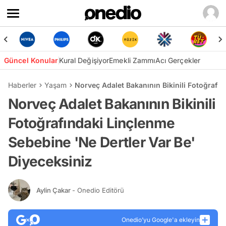
Güncel Konular
Kural Değişiyor
Emekli Zammı
Acı Gerçekler
Haberler
Yaşam
Norveç Adalet Bakanının Bikinili Fotoğrafı
Norveç Adalet Bakanının Bikinili
Fotoğrafındaki Linçlenme
Sebebine 'Ne Dertler Var Be'
Diyeceksiniz
Aylin Çakar
- Onedio Editörü
Onedio’yu Google'a ekleyin