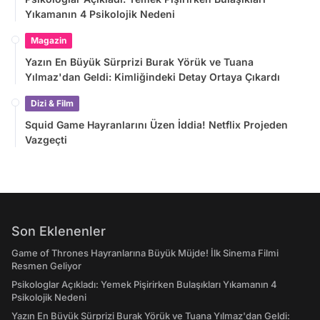
Yıkamanın 4 Psikolojik Nedeni
Magazin
Yazın En Büyük Sürprizi Burak Yörük ve Tuana
Yılmaz'dan Geldi: Kimliğindeki Detay Ortaya Çıkardı
Dizi & Film
Squid Game Hayranlarını Üzen İddia! Netflix Projeden
Vazgeçti
Son Eklenenler
Game of Thrones Hayranlarına Büyük Müjde! İlk Sinema Filmi
Resmen Geliyor
Psikologlar Açıkladı: Yemek Pişirirken Bulaşıkları Yıkamanın 4
Psikolojik Nedeni
Yazın En Büyük Sürprizi Burak Yörük ve Tuana Yılmaz'dan Geldi: