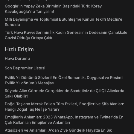
Google'ın Yapay Zeka Biriminin Başındaki Türk: Koray
Kavukçuoğlu'nu Tanıyalım!
Milli Dayanışma ve Toplumsal Bütünleşme Kanun Teklifi Meclis’e
Sunuldu
Türk Hava Kuvvetleri'nin İlk Kadın Generalinin Dedesinin Çanakkale
Gazisi Olduğu Ortaya Çıktı
Hızlı Erişim
Hava Durumu
Son Depremler Listesi
Evlilik Yıl Dönümü Sözleri! En Özel Romantik, Duygusal ve Resimli
Evlilik Yıl dönümü Mesajları
Rüyada Altın Görmek: Gerçekler de Saadetiniz de Çil Çil Altınlarda
Saklı Olabilir!
Doğal Taşların Merak Edilen Tüm Etkileri, Enerjileri ve Şifa Alanları:
Hangi Doğal Taş Ne İşe Yarar?
Emojilerin Anlamları: 2023 WhatsApp, Instagram ve Twitter'da En
Çok Kullanılan Emojiler ve Anlamları
Atasözleri ve Anlamları: A'dan Z'ye Gündelik Hayatta En Sık