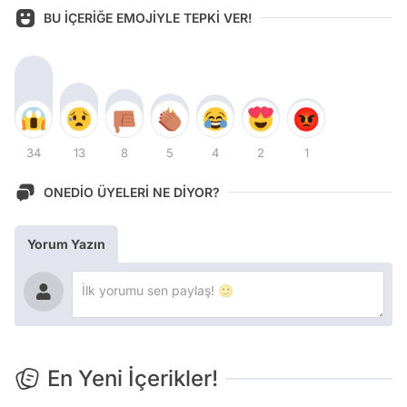
BU İÇERİĞE EMOJİYLE TEPKİ VER!
34
13
8
5
4
2
1
ONEDİO ÜYELERİ NE DİYOR?
Yorum Yazın
En Yeni İçerikler!