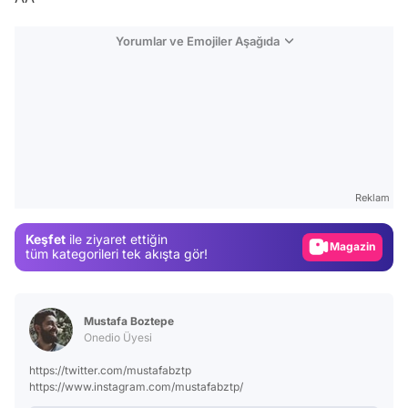
Yorumlar ve Emojiler Aşağıda
Video
Test
Reklam
Gündem
Keşfet
ile ziyaret ettiğin
Magazin
tüm kategorileri tek akışta gör!
Video
Test
Mustafa Boztepe
Onedio Üyesi
https://twitter.com/mustafabztp
https://www.instagram.com/mustafabztp/