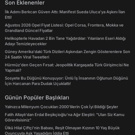
Son Eklenenler
İlk Adımı Berkcan Güven Attı: Manifest Sueda Uluca'ya Aşkını İlan
Etti!
Ağustos 2026 Opel Fiyat Listesi: Opel Corsa, Frontera, Mokka ve
Grandland Güncel Fiyatlar
Helikopterle Havadan 2 Bin Tane Yağdırdılar: Yılanların Eseri Aldığı
Adayı Temizleyecekler
Güney Amerika'daki Türk Dizileri Aşkından Zengin Gösterenlere Son
24 Saatin Viral Tweetleri
Hürmüz'den Geçen Fırsat: Jeopolitik Kargaşada Türk Girişimcisi Ne
Yapmalı?
Sosyete Bu Düğünü Konuşuyor: Ünlü İş İnsanının Oğlunun Düğünü
İçin Harcanan Para Dudak Uçuklattı!
Günün Popüler Başlıkları
Yalnızca Milenyum Çocukları 2000'lilerin Çok İyi Bildiği Şeyler
Fatih Altaylı'dan Erdal Beşikçioğlu'na Ağır Eleştiri: "Ulan Siz Kamu
Görevlisisiniz"
Ülkü Hilal Çiftçi'nin Babası, Reşit Olmayan Kızının 10 Yaş Büyük
Oyuncuyla Aşk Yaşadığını İddia Etti