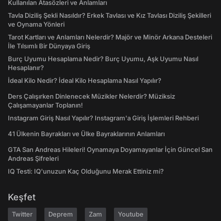
Kullanılan Atasözleri ve Anlamları
Tavla Diziliş Şekli Nasıldır? Erkek Tavlası ve Kız Tavlası Diziliş Şekilleri
ve Oynama Yönleri
Tarot Kartları ve Anlamları Nelerdir? Majör ve Minör Arkana Desteleri
İle Tılsımlı Bir Dünyaya Giriş
Burç Uyumu Hesaplama Nedir? Burç Uyumu, Aşk Uyumu Nasıl
Hesaplanır?
İdeal Kilo Nedir? İdeal Kilo Hesaplama Nasıl Yapılır?
Ders Çalışırken Dinlenecek Müzikler Nelerdir? Müziksiz
Çalışamayanlar Toplanın!
Instagram Giriş Nasıl Yapılır? Instagram'a Giriş İşlemleri Rehberi
41 Ülkenin Bayrakları ve Ülke Bayraklarının Anlamları
GTA San Andreas Hileleri! Oynamaya Doyamayanlar İçin Güncel San
Andreas Şifreleri
IQ Testi: IQ'unuzun Kaç Olduğunu Merak Ettiniz mi?
Keşfet
Twitter
Deprem
Zam
Youtube