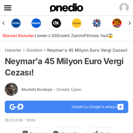
Güncel Konular
Liseler-LGS
Emekli Zammı
Filtresiz Hali😱
Haberler
Gündem
Neymar'a 45 Milyon Euro Vergi Cezası!
Neymar'a 45 Milyon Euro Vergi
Cezası!
Mustafa Boztepe
- Onedio Üyesi
Onedio’yu Google'a ekleyin
18.03.2016 - 19:09