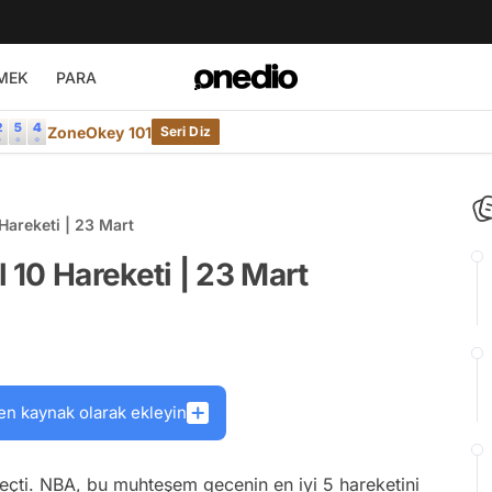
MEK
PARA
ZoneOkey 101
Seri Diz
Hareketi | 23 Mart
10 Hareketi | 23 Mart
en kaynak olarak ekleyin
çti. NBA, bu muhteşem gecenin en iyi 5 hareketini