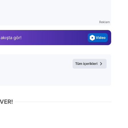
Test
Gündem
Reklam
Magazin
 akışta gör!
Video
Test
Tüm içerikleri
 VER!