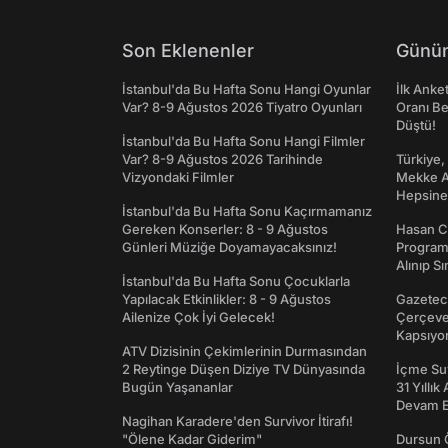
Son Eklenenler
Günün
İstanbul'da Bu Hafta Sonu Hangi Oyunlar
İlk Anke
Var? 8-9 Ağustos 2026 Tiyatro Oyunları
Oranı Be
Düştü!
İstanbul'da Bu Hafta Sonu Hangi Filmler
Var? 8-9 Ağustos 2026 Tarihinde
Türkiye,
Vizyondaki Filmler
Mekke An
Hepsine 
İstanbul'da Bu Hafta Sonu Kaçırmamanız
Gereken Konserler: 8 - 9 Ağustos
Hasan C
Günleri Müziğe Doyamayacaksınız!
Programı
Alınıp Sı
İstanbul'da Bu Hafta Sonu Çocuklarla
Yapılacak Etkinlikler: 8 - 9 Ağustos
Gazeteci
Ailenize Çok İyi Gelecek!
Çerçeve 
Kapsıyo
ATV Dizisinin Çekimlerinin Durmasından
2 Reytinge Düşen Diziye TV Dünyasında
İçme Suy
Bugün Yaşananlar
31 Yıllık
Devam E
Nagihan Karadere'den Survivor İtirafı!
"Ölene Kadar Giderim"
Dursun 