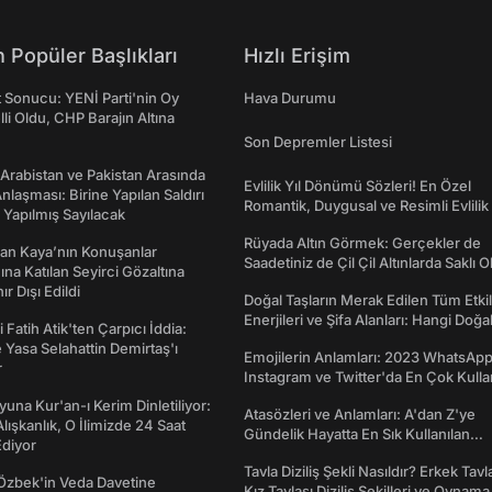
 Popüler Başlıkları
Hızlı Erişim
t Sonucu: YENİ Parti'nin Oy
Hava Durumu
lli Oldu, CHP Barajın Altına
Son Depremler Listesi
 Arabistan ve Pakistan Arasında
Evlilik Yıl Dönümü Sözleri! En Özel
laşması: Birine Yapılan Saldırı
Romantik, Duygusal ve Resimli Evlilik 
Yapılmış Sayılacak
dönümü Mesajları
Rüyada Altın Görmek: Gerçekler de
an Kaya’nın Konuşanlar
Saadetiniz de Çil Çil Altınlarda Saklı Ol
na Katılan Seyirci Gözaltına
nır Dışı Edildi
Doğal Taşların Merak Edilen Tüm Etkil
Enerjileri ve Şifa Alanları: Hangi Doğa
 Fatih Atik'ten Çarpıcı İddia:
Ne İşe Yarar?
Yasa Selahattin Demirtaş'ı
Emojilerin Anlamları: 2023 WhatsApp
r
Instagram ve Twitter'da En Çok Kulla
Emojiler ve Anlamları
una Kur'an-ı Kerim Dinletiliyor:
Atasözleri ve Anlamları: A'dan Z'ye
 Alışkanlık, O İlimizde 24 Saat
Gündelik Hayatta En Sık Kullanılan
diyor
Atasözleri ve Anlamları
Tavla Diziliş Şekli Nasıldır? Erkek Tavl
Özbek'in Veda Davetine
Kız Tavlası Diziliş Şekilleri ve Oynama