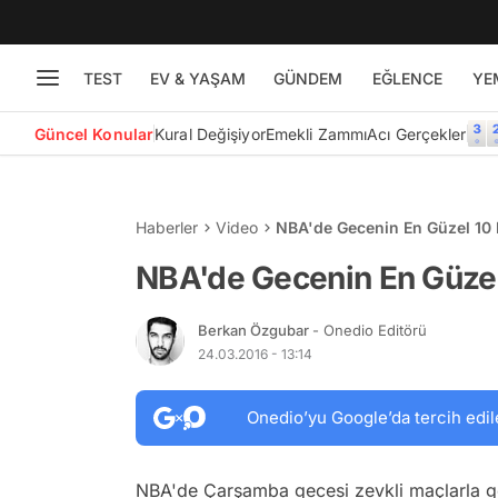
TEST
EV & YAŞAM
GÜNDEM
EĞLENCE
YE
Güncel Konular
Kural Değişiyor
Emekli Zammı
Acı Gerçekler
Haberler
Video
NBA'de Gecenin En Güzel 10 
NBA'de Gecenin En Güzel 
Berkan Özgubar
- Onedio Editörü
24.03.2016 - 13:14
Onedio’yu Google’da tercih edil
NBA'de Çarşamba gecesi zevkli maçlarla ge