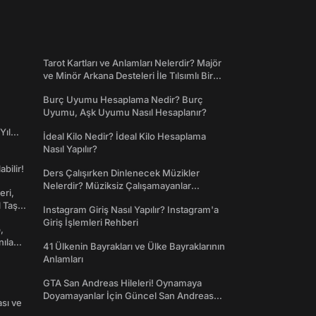
Tarot Kartları ve Anlamları Nelerdir? Majör
ve Minör Arkana Desteleri İle Tılsımlı Bir
Dünyaya Giriş
Burç Uyumu Hesaplama Nedir? Burç
Uyumu, Aşk Uyumu Nasıl Hesaplanır?
Yıl
İdeal Kilo Nedir? İdeal Kilo Hesaplama
Nasıl Yapılır?
abilir!
Ders Çalışırken Dinlenecek Müzikler
Nelerdir? Müziksiz Çalışamayanlar
eri,
Toplanın!
l Taş
Instagram Giriş Nasıl Yapılır? Instagram'a
Giriş İşlemleri Rehberi
,
nılan
41 Ülkenin Bayrakları ve Ülke Bayraklarının
Anlamları
GTA San Andreas Hileleri! Oynamaya
Doyamayanlar İçin Güncel San Andreas
ası ve
Şifreleri