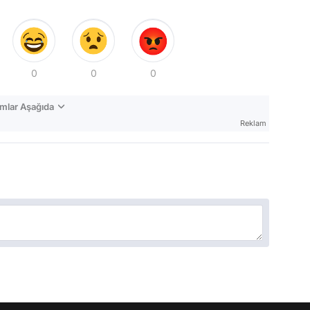
0
0
0
mlar Aşağıda
Reklam