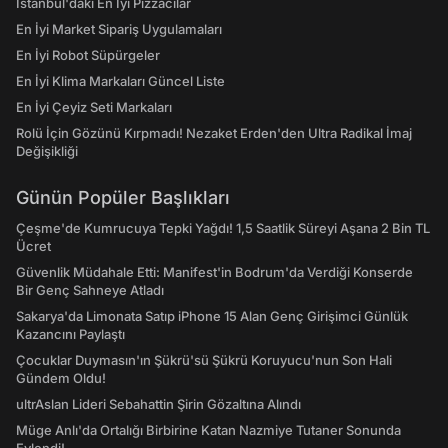
İstanbul'daki En İyi Pizzacılar
En İyi Market Sipariş Uygulamaları
En İyi Robot Süpürgeler
En İyi Klima Markaları Güncel Liste
En İyi Çeyiz Seti Markaları
Rolü İçin Gözünü Kırpmadı! Nezaket Erden'den Ultra Radikal İmaj
Değişikliği
Günün Popüler Başlıkları
Çeşme'de Kumrucuya Tepki Yağdı! 1,5 Saatlik Süreyi Aşana 2 Bin TL
Ücret
Güvenlik Müdahale Etti: Manifest'in Bodrum'da Verdiği Konserde
Bir Genç Sahneye Atladı
Sakarya'da Limonata Satıp iPhone 15 Alan Genç Girişimci Günlük
Kazancını Paylaştı
Çocuklar Duymasın'ın Şükrü'sü Şükrü Koruyucu'nun Son Hali
Gündem Oldu!
ultrAslan Lideri Sebahattin Şirin Gözaltına Alındı
Müge Anlı'da Ortalığı Birbirine Katan Nazmiye Tutaner Sonunda