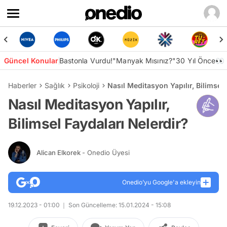
Güncel Konular
Bastonla Vurdu!
"Manyak Mısınız?"
30 Yıl Önce👀
Haberler
Sağlık
Psikoloji
Nasıl Meditasyon Yapılır, Bilimsel 
Nasıl Meditasyon Yapılır,
Bilimsel Faydaları Nelerdir?
Alican Elkorek
- Onedio Üyesi
Onedio’yu Google'a ekleyin
19.12.2023 - 01:00
Son Güncelleme: 15.01.2024 - 15:08