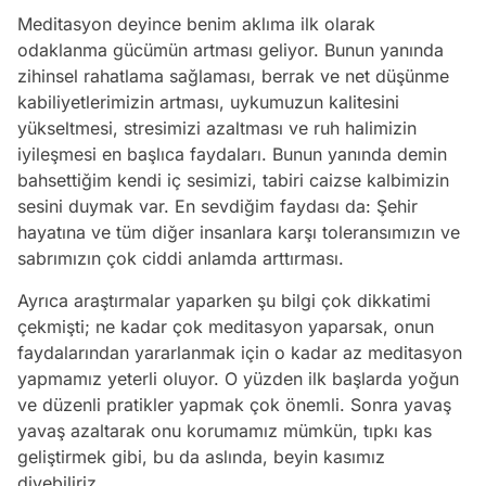
Meditasyon deyince benim aklıma ilk olarak
odaklanma gücümün artması geliyor. Bunun yanında
zihinsel rahatlama sağlaması, berrak ve net düşünme
kabiliyetlerimizin artması, uykumuzun kalitesini
yükseltmesi, stresimizi azaltması ve ruh halimizin
iyileşmesi en başlıca faydaları. Bunun yanında demin
bahsettiğim kendi iç sesimizi, tabiri caizse kalbimizin
sesini duymak var. En sevdiğim faydası da: Şehir
hayatına ve tüm diğer insanlara karşı toleransımızın ve
sabrımızın çok ciddi anlamda arttırması.
Ayrıca araştırmalar yaparken şu bilgi çok dikkatimi
çekmişti; ne kadar çok meditasyon yaparsak, onun
faydalarından yararlanmak için o kadar az meditasyon
yapmamız yeterli oluyor. O yüzden ilk başlarda yoğun
ve düzenli pratikler yapmak çok önemli. Sonra yavaş
yavaş azaltarak onu korumamız mümkün, tıpkı kas
geliştirmek gibi, bu da aslında, beyin kasımız
diyebiliriz.