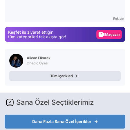
Test
Gündem
Reklam
Magazin
Keşfet
ile ziyaret ettiğin
tüm kategorileri tek akışta gör!
Video
Test
Alican Elkorek
Onedio Üyesi
Tüm içerikleri
Sana Özel Seçtiklerimiz
Daha Fazla Sana Özel İçerikler