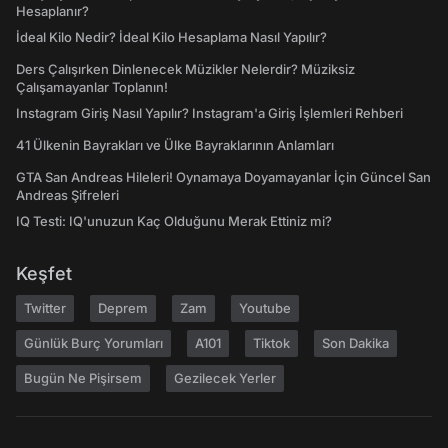
Hesaplanır?
İdeal Kilo Nedir? İdeal Kilo Hesaplama Nasıl Yapılır?
Ders Çalışırken Dinlenecek Müzikler Nelerdir? Müziksiz
Çalışamayanlar Toplanın!
Instagram Giriş Nasıl Yapılır? Instagram'a Giriş İşlemleri Rehberi
41 Ülkenin Bayrakları ve Ülke Bayraklarının Anlamları
GTA San Andreas Hileleri! Oynamaya Doyamayanlar İçin Güncel San
Andreas Şifreleri
IQ Testi: IQ'unuzun Kaç Olduğunu Merak Ettiniz mi?
Keşfet
Twitter
Deprem
Zam
Youtube
Günlük Burç Yorumları
A101
Tiktok
Son Dakika
Bugün Ne Pişirsem
Gezilecek Yerler