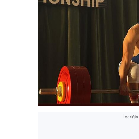
İçeriği