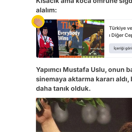
Kısacık ama koca ömrüne sığdı
alalım:
Türkiye v
ı Diğer C
İçeriği gör
Yapımcı Mustafa Uslu, onun ba
sinemaya aktarma kararı aldı,
daha tanık olduk.