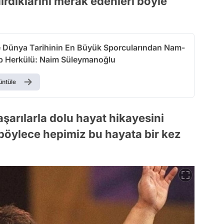
rdıklarını merak edenleri böyle
e Dünya Tarihinin En Büyük Sporcularından Nam-
ep Herkülü: Naim Süleymanoğlu
üntüle
şarılarla dolu hayat hikayesini
 böylece hepimiz bu hayata bir kez