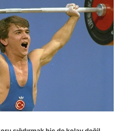
koru sığdırmak hiç de kolay değil.