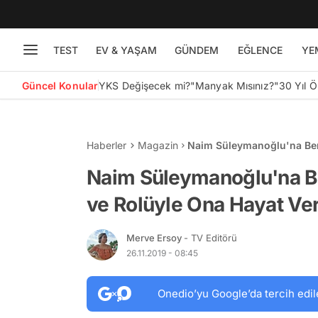
TEST
EV & YAŞAM
GÜNDEM
EĞLENCE
YE
Güncel Konular
YKS Değişecek mi?
"Manyak Mısınız?"
30 Yıl 
Haberler
Magazin
Naim Süleymanoğlu'na Benz
Oyuncu: Hayat van Eck
Naim Süleymanoğlu'na Be
ve Rolüyle Ona Hayat Ve
Merve Ersoy
- TV Editörü
26.11.2019 - 08:45
Onedio’yu Google’da tercih edil