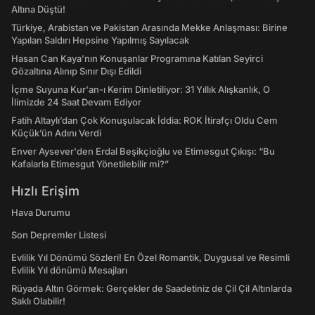
Altına Düştü!
Türkiye, Arabistan ve Pakistan Arasında Mekke Anlaşması: Birine
Yapılan Saldırı Hepsine Yapılmış Sayılacak
Hasan Can Kaya’nın Konuşanlar Programına Katılan Seyirci
Gözaltına Alınıp Sınır Dışı Edildi
İçme Suyuna Kur'an-ı Kerim Dinletiliyor: 31 Yıllık Alışkanlık, O
İlimizde 24 Saat Devam Ediyor
Fatih Altaylı’dan Çok Konuşulacak İddia: ROK İtirafçı Oldu Cem
Küçük’ün Adını Verdi
Enver Aysever'den Erdal Beşikçioğlu ve Etimesgut Çıkışı: “Bu
Kafalarla Etimesgut Yönetilebilir mi?”
Hızlı Erişim
Hava Durumu
Son Depremler Listesi
Evlilik Yıl Dönümü Sözleri! En Özel Romantik, Duygusal ve Resimli
Evlilik Yıl dönümü Mesajları
Rüyada Altın Görmek: Gerçekler de Saadetiniz de Çil Çil Altınlarda
Saklı Olabilir!