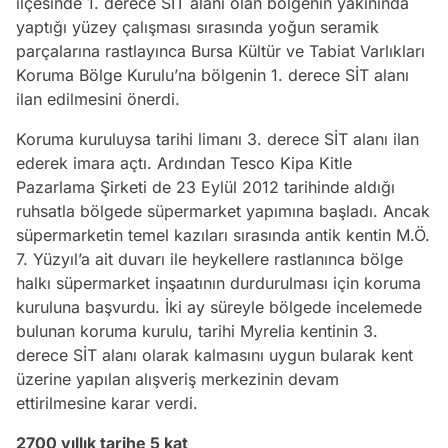
ilçesinde 1. derece SİT alanı olan bölgenin yakınında
yaptığı yüzey çalışması sırasında yoğun seramik
parçalarına rastlayınca Bursa Kültür ve Tabiat Varlıkları
Koruma Bölge Kurulu’na bölgenin 1. derece SİT alanı
ilan edilmesini önerdi.
Koruma kuruluysa tarihi limanı 3. derece SİT alanı ilan
ederek imara açtı. Ardından Tesco Kipa Kitle
Pazarlama Şirketi de 23 Eylül 2012 tarihinde aldığı
ruhsatla bölgede süpermarket yapımına başladı. Ancak
süpermarketin temel kazıları sırasında antik kentin M.Ö.
7. Yüzyıl’a ait duvarı ile heykellere rastlanınca bölge
halkı süpermarket inşaatının durdurulması için koruma
kuruluna başvurdu. İki ay süreyle bölgede incelemede
bulunan koruma kurulu, tarihi Myrelia kentinin 3.
derece SİT alanı olarak kalmasını uygun bularak kent
üzerine yapılan alışveriş merkezinin devam
ettirilmesine karar verdi.
2700 yıllık tarihe 5 kat