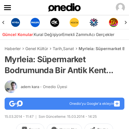
Güncel Konular
Kural Değişiyor
Emekli Zammı
Acı Gerçekler
Haberler
Genel Kültür
Tarih
,
Sanat
Myrleia: Süpermarket Bod
Myrleia: Süpermarket
Bodrumunda Bir Antik Kent...
adem kara
- Onedio Üyesi
Onedio’yu Google'a ekleyin
15.03.2014 - 11:47
Son Güncelleme: 15.03.2014 - 14:25