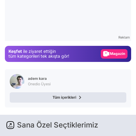
Video
Test
Reklam
Gündem
Keşfet
ile ziyaret ettiğin
Magazin
tüm kategorileri tek akışta gör!
Video
Test
adem kara
Onedio Üyesi
Tüm içerikleri
Sana Özel Seçtiklerimiz