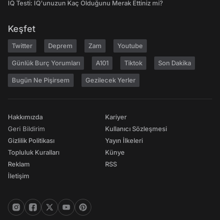
IQ Testi: IQ'unuzun Kaç Olduğunu Merak Ettiniz mi?
Keşfet
Twitter
Deprem
Zam
Youtube
Günlük Burç Yorumları
A101
Tiktok
Son Dakika
Bugün Ne Pişirsem
Gezilecek Yerler
Hakkımızda
Kariyer
Geri Bildirim
Kullanıcı Sözleşmesi
Gizlilik Politikası
Yayın İlkeleri
Topluluk Kuralları
Künye
Reklam
RSS
İletişim