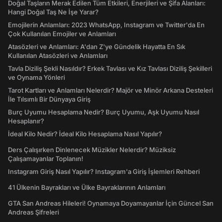
Doğal Taşların Merak Edilen Tüm Etkileri, Enerjileri ve Şifa Alanları:
Hangi Doğal Taş Ne İşe Yarar?
Emojilerin Anlamları: 2023 WhatsApp, Instagram ve Twitter'da En
Çok Kullanılan Emojiler ve Anlamları
Atasözleri ve Anlamları: A'dan Z'ye Gündelik Hayatta En Sık
Kullanılan Atasözleri ve Anlamları
Tavla Diziliş Şekli Nasıldır? Erkek Tavlası ve Kız Tavlası Diziliş Şekilleri
ve Oynama Yönleri
Tarot Kartları ve Anlamları Nelerdir? Majör ve Minör Arkana Desteleri
İle Tılsımlı Bir Dünyaya Giriş
Burç Uyumu Hesaplama Nedir? Burç Uyumu, Aşk Uyumu Nasıl
Hesaplanır?
İdeal Kilo Nedir? İdeal Kilo Hesaplama Nasıl Yapılır?
Ders Çalışırken Dinlenecek Müzikler Nelerdir? Müziksiz
Çalışamayanlar Toplanın!
Instagram Giriş Nasıl Yapılır? Instagram'a Giriş İşlemleri Rehberi
41 Ülkenin Bayrakları ve Ülke Bayraklarının Anlamları
GTA San Andreas Hileleri! Oynamaya Doyamayanlar İçin Güncel San
Andreas Şifreleri