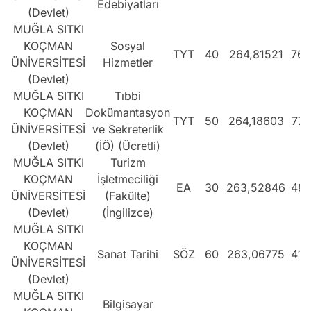
Edebiyatları
(Devlet)
MUĞLA SITKI
KOÇMAN
Sosyal
TYT
40
264,81521
767
ÜNİVERSİTESİ
Hizmetler
(Devlet)
MUĞLA SITKI
Tıbbi
KOÇMAN
Dokümantasyon
TYT
50
264,18603
773
ÜNİVERSİTESİ
ve Sekreterlik
(Devlet)
(İÖ) (Ücretli)
MUĞLA SITKI
Turizm
KOÇMAN
İşletmeciliği
EA
30
263,52846
485
ÜNİVERSİTESİ
(Fakülte)
(Devlet)
(İngilizce)
MUĞLA SITKI
KOÇMAN
Sanat Tarihi
SÖZ
60
263,06775
415
ÜNİVERSİTESİ
(Devlet)
MUĞLA SITKI
Bilgisayar