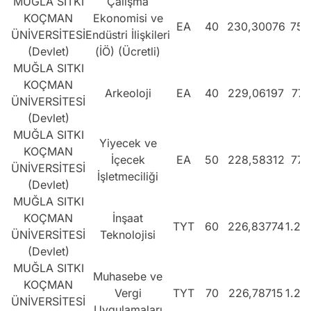
MUĞLA SITKI
Çalışma
KOÇMAN
Ekonomisi ve
EA
40
230,30076
758
ÜNİVERSİTESİ
Endüstri İlişkileri
(Devlet)
(İÖ) (Ücretli)
MUĞLA SITKI
KOÇMAN
Arkeoloji
EA
40
229,06197
771
ÜNİVERSİTESİ
(Devlet)
MUĞLA SITKI
Yiyecek ve
KOÇMAN
İçecek
EA
50
228,58312
776
ÜNİVERSİTESİ
İşletmeciliği
(Devlet)
MUĞLA SITKI
KOÇMAN
İnşaat
TYT
60
226,83774
1.20
ÜNİVERSİTESİ
Teknolojisi
(Devlet)
MUĞLA SITKI
Muhasebe ve
KOÇMAN
Vergi
TYT
70
226,78715
1.20
ÜNİVERSİTESİ
Uygulamaları