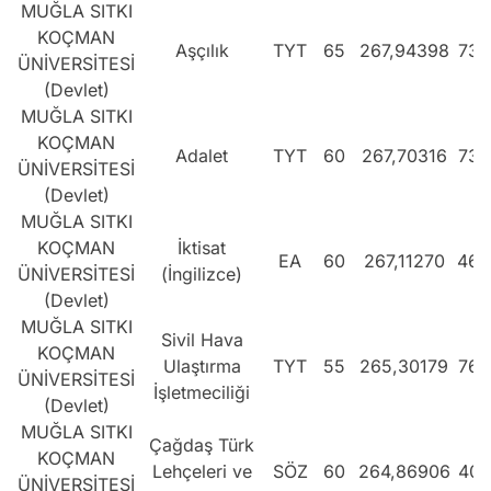
MUĞLA SITKI
KOÇMAN
Aşçılık
TYT
65
267,94398
736
ÜNİVERSİTESİ
(Devlet)
MUĞLA SITKI
KOÇMAN
Adalet
TYT
60
267,70316
738
ÜNİVERSİTESİ
(Devlet)
MUĞLA SITKI
KOÇMAN
İktisat
EA
60
267,11270
462
ÜNİVERSİTESİ
(İngilizce)
(Devlet)
MUĞLA SITKI
Sivil Hava
KOÇMAN
Ulaştırma
TYT
55
265,30179
762
ÜNİVERSİTESİ
İşletmeciliği
(Devlet)
MUĞLA SITKI
Çağdaş Türk
KOÇMAN
Lehçeleri ve
SÖZ
60
264,86906
404
ÜNİVERSİTESİ