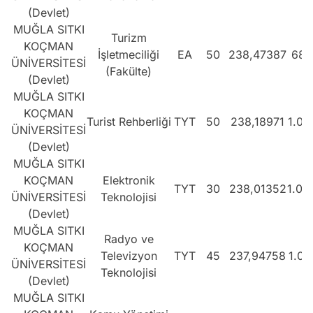
(Devlet)
MUĞLA SITKI
Turizm
KOÇMAN
İşletmeciliği
EA
50
238,47387
680
ÜNİVERSİTESİ
(Fakülte)
(Devlet)
MUĞLA SITKI
KOÇMAN
Turist Rehberliği
TYT
50
238,18971
1.06
ÜNİVERSİTESİ
(Devlet)
MUĞLA SITKI
KOÇMAN
Elektronik
TYT
30
238,01352
1.06
ÜNİVERSİTESİ
Teknolojisi
(Devlet)
MUĞLA SITKI
Radyo ve
KOÇMAN
Televizyon
TYT
45
237,94758
1.06
ÜNİVERSİTESİ
Teknolojisi
(Devlet)
MUĞLA SITKI