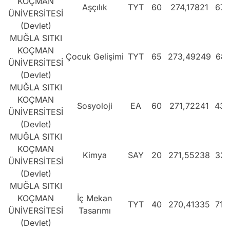
KOÇMAN
Aşçılık
TYT
60
274,17821
677
ÜNİVERSİTESİ
(Devlet)
MUĞLA SITKI
KOÇMAN
Çocuk Gelişimi
TYT
65
273,49249
684
ÜNİVERSİTESİ
(Devlet)
MUĞLA SITKI
KOÇMAN
Sosyoloji
EA
60
271,72241
434
ÜNİVERSİTESİ
(Devlet)
MUĞLA SITKI
KOÇMAN
Kimya
SAY
20
271,55238
337
ÜNİVERSİTESİ
(Devlet)
MUĞLA SITKI
KOÇMAN
İç Mekan
TYT
40
270,41335
712
ÜNİVERSİTESİ
Tasarımı
(Devlet)