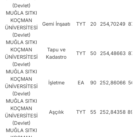
(Devlet)
MUĞLA SITKI
KOÇMAN
Gemi İnşaatı
TYT
20
254,70249
874
ÜNİVERSİTESİ
(Devlet)
MUĞLA SITKI
KOÇMAN
Tapu ve
TYT
50
254,48663
876
ÜNİVERSİTESİ
Kadastro
(Devlet)
MUĞLA SITKI
KOÇMAN
İşletme
EA
90
252,86066
561
ÜNİVERSİTESİ
(Devlet)
MUĞLA SITKI
KOÇMAN
Aşçılık
TYT
55
252,84358
895
ÜNİVERSİTESİ
(Devlet)
MUĞLA SITKI