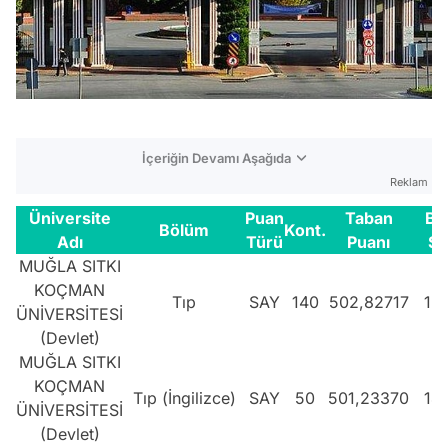
İçeriğin Devamı Aşağıda
Reklam
Üniversite
Puan
Taban
Ba
Bölüm
Kont.
Adı
Türü
Puanı
Sı
MUĞLA SITKI
KOÇMAN
Tıp
SAY
140
502,82717
13
ÜNİVERSİTESİ
(Devlet)
MUĞLA SITKI
KOÇMAN
Tıp (İngilizce)
SAY
50
501,23370
14
ÜNİVERSİTESİ
(Devlet)