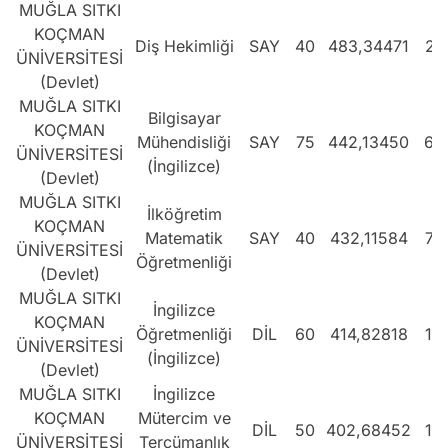
MUĞLA SITKI
KOÇMAN
Diş Hekimliği
SAY
40
483,34471
27
ÜNİVERSİTESİ
(Devlet)
MUĞLA SITKI
Bilgisayar
KOÇMAN
Mühendisliği
SAY
75
442,13450
61
ÜNİVERSİTESİ
(İngilizce)
(Devlet)
MUĞLA SITKI
İlköğretim
KOÇMAN
Matematik
SAY
40
432,11584
70
ÜNİVERSİTESİ
Öğretmenliği
(Devlet)
MUĞLA SITKI
İngilizce
KOÇMAN
Öğretmenliği
DİL
60
414,82818
11
ÜNİVERSİTESİ
(İngilizce)
(Devlet)
MUĞLA SITKI
İngilizce
KOÇMAN
Mütercim ve
DİL
50
402,68452
14
ÜNİVERSİTESİ
Tercümanlık