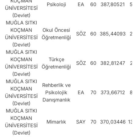
KOÇMAN
Psikoloji
EA
60
387,80521
54
ÜNİVERSİTESİ
(Devlet)
MUĞLA SITKI
KOÇMAN
Okul Öncesi
SÖZ
60
385,44093
21
ÜNİVERSİTESİ
Öğretmenliği
(Devlet)
MUĞLA SITKI
KOÇMAN
Türkçe
SÖZ
60
382,81247
23
ÜNİVERSİTESİ
Öğretmenliği
(Devlet)
MUĞLA SITKI
Rehberlik ve
KOÇMAN
Psikolojik
EA
70
373,66712
80
ÜNİVERSİTESİ
Danışmanlık
(Devlet)
MUĞLA SITKI
KOÇMAN
Mimarlık
SAY
70
370,03446
132
ÜNİVERSİTESİ
(Devlet)