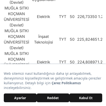
(Devlet)
MUĞLA SITKI
KOÇMAN
Elektrik
TYT
50
226,73350
1.21
ÜNİVERSİTESİ
(Devlet)
MUĞLA SITKI
KOÇMAN
İnşaat
TYT
50
225,82465
1.22
ÜNİVERSİTESİ
Teknolojisi
(Devlet)
MUĞLA SITKI
KOÇMAN
Elektrik
TYT
50
224,80897
1.23
ÜNİVERSİTESİ
(Devlet)
MUĞLA SITKI
KOÇMAN
Basım ve Yayım
TYT
60
223,72781
1.25
ÜNİVERSİTESİ
Teknolojileri
(Devlet)
MUĞLA SITKI
KOÇMAN
Turizm ve Otel