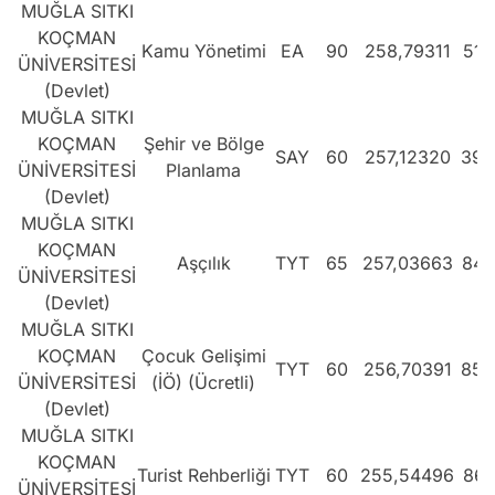
MUĞLA SITKI
KOÇMAN
Kamu Yönetimi
EA
90
258,79311
518
ÜNİVERSİTESİ
(Devlet)
MUĞLA SITKI
KOÇMAN
Şehir ve Bölge
SAY
60
257,12320
393
ÜNİVERSİTESİ
Planlama
(Devlet)
MUĞLA SITKI
KOÇMAN
Aşçılık
TYT
65
257,03663
848
ÜNİVERSİTESİ
(Devlet)
MUĞLA SITKI
KOÇMAN
Çocuk Gelişimi
TYT
60
256,70391
852
ÜNİVERSİTESİ
(İÖ) (Ücretli)
(Devlet)
MUĞLA SITKI
KOÇMAN
Turist Rehberliği
TYT
60
255,54496
865
ÜNİVERSİTESİ