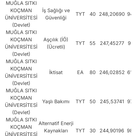
MUĞLA SITKI
KOÇMAN
İş Sağlığı ve
TYT
40
248,20690
948
ÜNİVERSİTESİ
Güvenliği
(Devlet)
MUĞLA SITKI
KOÇMAN
Aşçılık (İÖ)
TYT
55
247,45277
957
ÜNİVERSİTESİ
(Ücretli)
(Devlet)
MUĞLA SITKI
KOÇMAN
İktisat
EA
80
246,02852
615
ÜNİVERSİTESİ
(Devlet)
MUĞLA SITKI
KOÇMAN
Yaşlı Bakımı
TYT
50
245,53741
979
ÜNİVERSİTESİ
(Devlet)
MUĞLA SITKI
Alternatif Enerji
KOÇMAN
Kaynakları
TYT
30
244,90196
986
ÜNİVERSİTESİ