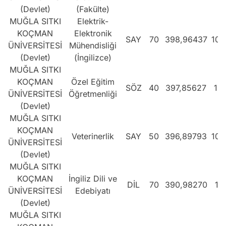
(Devlet)
(Fakülte)
MUĞLA SITKI
Elektrik-
KOÇMAN
Elektronik
SAY
70
398,96437
100
ÜNİVERSİTESİ
Mühendisliği
(Devlet)
(İngilizce)
MUĞLA SITKI
KOÇMAN
Özel Eğitim
SÖZ
40
397,85627
13
ÜNİVERSİTESİ
Öğretmenliği
(Devlet)
MUĞLA SITKI
KOÇMAN
Veterinerlik
SAY
50
396,89793
102
ÜNİVERSİTESİ
(Devlet)
MUĞLA SITKI
KOÇMAN
İngiliz Dili ve
DİL
70
390,98270
18
ÜNİVERSİTESİ
Edebiyatı
(Devlet)
MUĞLA SITKI