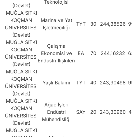
Teknolojisi
(Devlet)
MUĞLA SITKI
KOÇMAN
Marina ve Yat
TYT
30
244,38526
993
ÜNİVERSİTESİ
İşletmeciliği
(Devlet)
MUĞLA SITKI
Çalışma
KOÇMAN
Ekonomisi ve
EA
70
244,16232
631
ÜNİVERSİTESİ
Endüstri İlişkileri
(Devlet)
MUĞLA SITKI
KOÇMAN
Yaşlı Bakımı
TYT
40
243,90498
998
ÜNİVERSİTESİ
(Devlet)
MUĞLA SITKI
Ağaç İşleri
KOÇMAN
Endüstri
SAY
20
243,30960
459
ÜNİVERSİTESİ
Mühendisliği
(Devlet)
MUĞLA SITKI