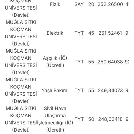
KOÇMAN
Fizik
SAY
20
252,26500
414
ÜNİVERSİTESİ
(Devlet)
MUĞLA SITKI
KOÇMAN
Elektrik
TYT
45
251,52461
910
ÜNİVERSİTESİ
(Devlet)
MUĞLA SITKI
KOÇMAN
Aşçılık (İÖ)
TYT
55
250,64038
920
ÜNİVERSİTESİ
(Ücretli)
(Devlet)
MUĞLA SITKI
KOÇMAN
Yaşlı Bakımı
TYT
55
249,34073
935
ÜNİVERSİTESİ
(Devlet)
MUĞLA SITKI
Sivil Hava
KOÇMAN
Ulaştırma
TYT
50
248,32418
947
ÜNİVERSİTESİ
İşletmeciliği (İÖ)
(Devlet)
(Ücretli)