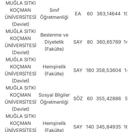
MUĞLA SITKI
KOÇMAN
Sınıf
EA
60
363,14644
102
ÜNİVERSİTESİ
Öğretmenliği
(Devlet)
MUĞLA SITKI
Beslenme ve
KOÇMAN
Diyetetik
SAY
80
360,65789
144
ÜNİVERSİTESİ
(Fakülte)
(Devlet)
MUĞLA SITKI
KOÇMAN
Hemşirelik
SAY
180
358,53604
147
ÜNİVERSİTESİ
(Fakülte)
(Devlet)
MUĞLA SITKI
KOÇMAN
Sosyal Bilgiler
SÖZ
60
355,42886
55
ÜNİVERSİTESİ
Öğretmenliği
(Devlet)
MUĞLA SITKI
KOÇMAN
Hemşirelik
SAY
140
345,84935
165
ÜNİVERSİTESİ
(Fakülte)