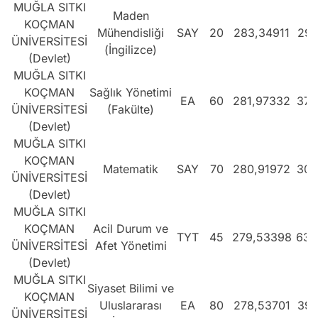
MUĞLA SITKI
Maden
KOÇMAN
Mühendisliği
SAY
20
283,34911
299
ÜNİVERSİTESİ
(İngilizce)
(Devlet)
MUĞLA SITKI
KOÇMAN
Sağlık Yönetimi
EA
60
281,97332
376
ÜNİVERSİTESİ
(Fakülte)
(Devlet)
MUĞLA SITKI
KOÇMAN
Matematik
SAY
70
280,91972
306
ÜNİVERSİTESİ
(Devlet)
MUĞLA SITKI
KOÇMAN
Acil Durum ve
TYT
45
279,53398
630
ÜNİVERSİTESİ
Afet Yönetimi
(Devlet)
MUĞLA SITKI
Siyaset Bilimi ve
KOÇMAN
Uluslararası
EA
80
278,53701
395
ÜNİVERSİTESİ