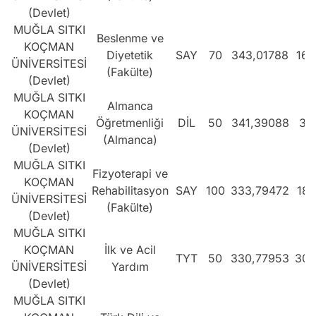
(Devlet)
MUĞLA SITKI
Beslenme ve
KOÇMAN
Diyetetik
SAY
70
343,01788
169
ÜNİVERSİTESİ
(Fakülte)
(Devlet)
MUĞLA SITKI
Almanca
KOÇMAN
Öğretmenliği
DİL
50
341,39088
32
ÜNİVERSİTESİ
(Almanca)
(Devlet)
MUĞLA SITKI
Fizyoterapi ve
KOÇMAN
Rehabilitasyon
SAY
100
333,79472
184
ÜNİVERSİTESİ
(Fakülte)
(Devlet)
MUĞLA SITKI
KOÇMAN
İlk ve Acil
TYT
50
330,77953
309
ÜNİVERSİTESİ
Yardım
(Devlet)
MUĞLA SITKI