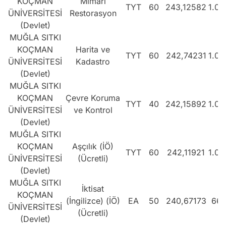
KOÇMAN
Mimari
TYT
60
243,12582
1.00
ÜNİVERSİTESİ
Restorasyon
(Devlet)
MUĞLA SITKI
KOÇMAN
Harita ve
TYT
60
242,74231
1.01
ÜNİVERSİTESİ
Kadastro
(Devlet)
MUĞLA SITKI
KOÇMAN
Çevre Koruma
TYT
40
242,15892
1.01
ÜNİVERSİTESİ
ve Kontrol
(Devlet)
MUĞLA SITKI
KOÇMAN
Aşçılık (İÖ)
TYT
60
242,11921
1.01
ÜNİVERSİTESİ
(Ücretli)
(Devlet)
MUĞLA SITKI
İktisat
KOÇMAN
(İngilizce) (İÖ)
EA
50
240,67173
661
ÜNİVERSİTESİ
(Ücretli)
(Devlet)