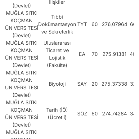
İlişkiler
(Devlet)
MUĞLA SITKI
Tıbbi
KOÇMAN
Dokümantasyon
TYT
60
276,07964
661
ÜNİVERSİTESİ
ve Sekreterlik
(Devlet)
MUĞLA SITKI
Uluslararası
KOÇMAN
Ticaret ve
EA
70
275,91381
409
ÜNİVERSİTESİ
Lojistik
(Devlet)
(Fakülte)
MUĞLA SITKI
KOÇMAN
Biyoloji
SAY
20
275,37338
324
ÜNİVERSİTESİ
(Devlet)
MUĞLA SITKI
KOÇMAN
Tarih (İÖ)
SÖZ
60
274,74284
344
ÜNİVERSİTESİ
(Ücretli)
(Devlet)
MUĞLA SITKI