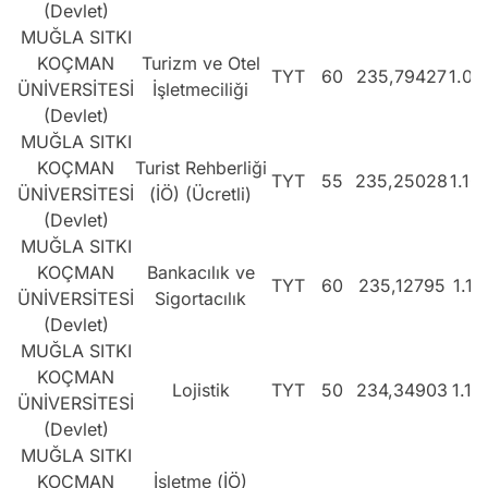
(Devlet)
MUĞLA SITKI
KOÇMAN
Turizm ve Otel
TYT
60
235,79427
1.09
ÜNİVERSİTESİ
İşletmeciliği
(Devlet)
MUĞLA SITKI
KOÇMAN
Turist Rehberliği
TYT
55
235,25028
1.10
ÜNİVERSİTESİ
(İÖ) (Ücretli)
(Devlet)
MUĞLA SITKI
KOÇMAN
Bankacılık ve
TYT
60
235,12795
1.10
ÜNİVERSİTESİ
Sigortacılık
(Devlet)
MUĞLA SITKI
KOÇMAN
Lojistik
TYT
50
234,34903
1.11
ÜNİVERSİTESİ
(Devlet)
MUĞLA SITKI
KOÇMAN
İşletme (İÖ)