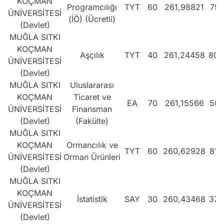
KOÇMAN
Programcılığı
TYT
60
261,98821
796
ÜNİVERSİTESİ
(İÖ) (Ücretli)
(Devlet)
MUĞLA SITKI
KOÇMAN
Aşçılık
TYT
40
261,24458
803
ÜNİVERSİTESİ
(Devlet)
MUĞLA SITKI
Uluslararası
KOÇMAN
Ticaret ve
EA
70
261,15566
501
ÜNİVERSİTESİ
Finansman
(Devlet)
(Fakülte)
MUĞLA SITKI
KOÇMAN
Ormancılık ve
TYT
60
260,62928
810
ÜNİVERSİTESİ
Orman Ürünleri
(Devlet)
MUĞLA SITKI
KOÇMAN
İstatistik
SAY
30
260,43468
379
ÜNİVERSİTESİ
(Devlet)