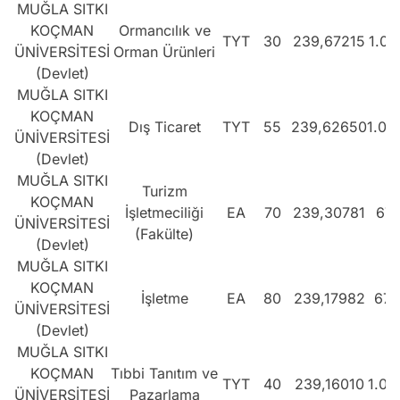
MUĞLA SITKI
KOÇMAN
Ormancılık ve
TYT
30
239,67215
1.04
ÜNİVERSİTESİ
Orman Ürünleri
(Devlet)
MUĞLA SITKI
KOÇMAN
Dış Ticaret
TYT
55
239,62650
1.04
ÜNİVERSİTESİ
(Devlet)
MUĞLA SITKI
Turizm
KOÇMAN
İşletmeciliği
EA
70
239,30781
673
ÜNİVERSİTESİ
(Fakülte)
(Devlet)
MUĞLA SITKI
KOÇMAN
İşletme
EA
80
239,17982
674
ÜNİVERSİTESİ
(Devlet)
MUĞLA SITKI
KOÇMAN
Tıbbi Tanıtım ve
TYT
40
239,16010
1.05
ÜNİVERSİTESİ
Pazarlama