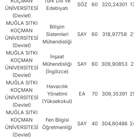
KOÇMAN
Türk Dili ve
SÖZ
60
320,24301
138
ÜNİVERSİTESİ
Edebiyatı
(Devlet)
MUĞLA SITKI
Bilişim
KOÇMAN
Sistemleri
SAY
60
318,97758
212
ÜNİVERSİTESİ
Mühendisliği
(Devlet)
MUĞLA SITKI
İnşaat
KOÇMAN
Mühendisliği
SAY
60
309,90853
231
ÜNİVERSİTESİ
(İngilizce)
(Devlet)
MUĞLA SITKI
Havacılık
KOÇMAN
Yönetimi
EA
70
309,35391
254
ÜNİVERSİTESİ
(Yüksekokul)
(Devlet)
MUĞLA SITKI
KOÇMAN
Fen Bilgisi
SAY
40
304,80486
242
ÜNİVERSİTESİ
Öğretmenliği
(Devlet)