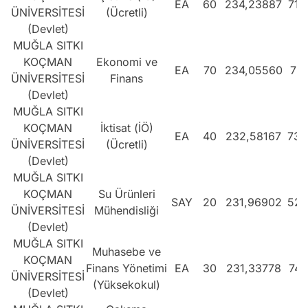
EA
60
234,23887
719
ÜNİVERSİTESİ
(Ücretli)
(Devlet)
MUĞLA SITKI
KOÇMAN
Ekonomi ve
EA
70
234,05560
721
ÜNİVERSİTESİ
Finans
(Devlet)
MUĞLA SITKI
KOÇMAN
İktisat (İÖ)
EA
40
232,58167
735
ÜNİVERSİTESİ
(Ücretli)
(Devlet)
MUĞLA SITKI
KOÇMAN
Su Ürünleri
SAY
20
231,96902
524
ÜNİVERSİTESİ
Mühendisliği
(Devlet)
MUĞLA SITKI
Muhasebe ve
KOÇMAN
Finans Yönetimi
EA
30
231,33778
748
ÜNİVERSİTESİ
(Yüksekokul)
(Devlet)