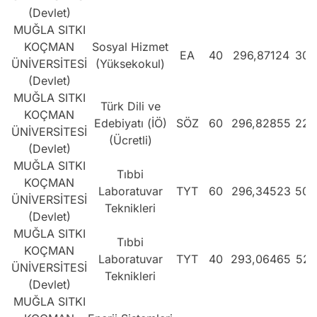
(Devlet)
MUĞLA SITKI
KOÇMAN
Sosyal Hizmet
EA
40
296,87124
305
ÜNİVERSİTESİ
(Yüksekokul)
(Devlet)
MUĞLA SITKI
Türk Dili ve
KOÇMAN
Edebiyatı (İÖ)
SÖZ
60
296,82855
229
ÜNİVERSİTESİ
(Ücretli)
(Devlet)
MUĞLA SITKI
Tıbbi
KOÇMAN
Laboratuvar
TYT
60
296,34523
500
ÜNİVERSİTESİ
Teknikleri
(Devlet)
MUĞLA SITKI
Tıbbi
KOÇMAN
Laboratuvar
TYT
40
293,06465
523
ÜNİVERSİTESİ
Teknikleri
(Devlet)
MUĞLA SITKI