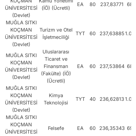
KOÇMAN
Kamu Yönetimi
EA
80
237,83771
686
ÜNİVERSİTESİ
(İÖ) (Ücretli)
(Devlet)
MUĞLA SITKI
KOÇMAN
Turizm ve Otel
TYT
60
237,63885
1.07
ÜNİVERSİTESİ
İşletmeciliği
(Devlet)
Uluslararası
MUĞLA SITKI
Ticaret ve
KOÇMAN
Finansman
EA
60
237,53864
689
ÜNİVERSİTESİ
(Fakülte) (İÖ)
(Devlet)
(Ücretli)
MUĞLA SITKI
KOÇMAN
Kimya
TYT
40
236,62813
1.08
ÜNİVERSİTESİ
Teknolojisi
(Devlet)
MUĞLA SITKI
KOÇMAN
Felsefe
EA
60
236,35343
699
ÜNİVERSİTESİ