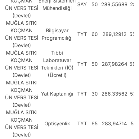
KOÇMAN
Enerji Sistemleri
SAY
50
289,55689
281
ÜNİVERSİTESİ
Mühendisliği
(Devlet)
MUĞLA SITKI
KOÇMAN
Bilgisayar
TYT
60
289,12912
553
ÜNİVERSİTESİ
Programcılığı
(Devlet)
MUĞLA SITKI
Tıbbi
KOÇMAN
Laboratuvar
TYT
50
287,98264
562
ÜNİVERSİTESİ
Teknikleri (İÖ)
(Devlet)
(Ücretli)
MUĞLA SITKI
KOÇMAN
Yat Kaptanlığı
TYT
30
286,33562
574
ÜNİVERSİTESİ
(Devlet)
MUĞLA SITKI
KOÇMAN
Optisyenlik
TYT
65
283,94714
594
ÜNİVERSİTESİ
(Devlet)