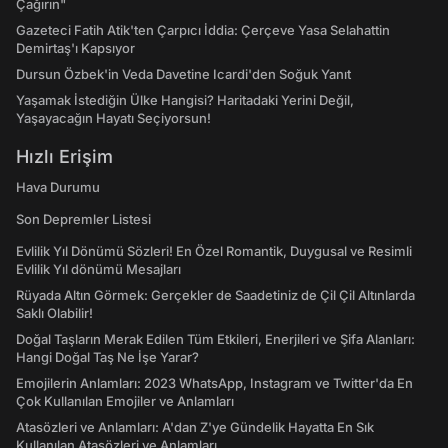
Çağırın"
Gazeteci Fatih Atik'ten Çarpıcı İddia: Çerçeve Yasa Selahattin
Demirtaş'ı Kapsıyor
Dursun Özbek'in Veda Davetine Icardi'den Soğuk Yanıt
Yaşamak İstediğin Ülke Hangisi? Haritadaki Yerini Değil,
Yaşayacağın Hayatı Seçiyorsun!
Hızlı Erişim
Hava Durumu
Son Depremler Listesi
Evlilik Yıl Dönümü Sözleri! En Özel Romantik, Duygusal ve Resimli
Evlilik Yıl dönümü Mesajları
Rüyada Altın Görmek: Gerçekler de Saadetiniz de Çil Çil Altınlarda
Saklı Olabilir!
Doğal Taşların Merak Edilen Tüm Etkileri, Enerjileri ve Şifa Alanları:
Hangi Doğal Taş Ne İşe Yarar?
Emojilerin Anlamları: 2023 WhatsApp, Instagram ve Twitter'da En
Çok Kullanılan Emojiler ve Anlamları
Atasözleri ve Anlamları: A'dan Z'ye Gündelik Hayatta En Sık
Kullanılan Atasözleri ve Anlamları