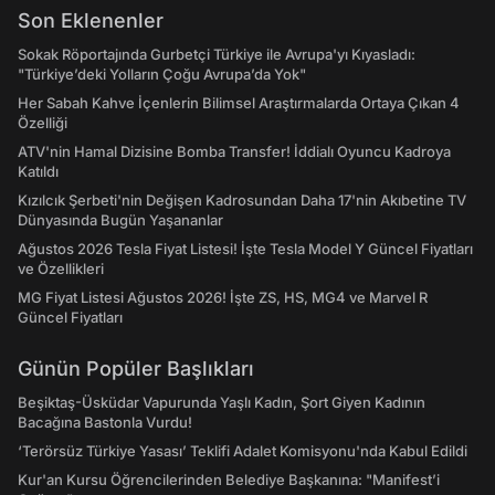
Son Eklenenler
Sokak Röportajında Gurbetçi Türkiye ile Avrupa'yı Kıyasladı:
"Türkiye’deki Yolların Çoğu Avrupa’da Yok"
Her Sabah Kahve İçenlerin Bilimsel Araştırmalarda Ortaya Çıkan 4
Özelliği
ATV'nin Hamal Dizisine Bomba Transfer! İddialı Oyuncu Kadroya
Katıldı
Kızılcık Şerbeti'nin Değişen Kadrosundan Daha 17'nin Akıbetine TV
Dünyasında Bugün Yaşananlar
Ağustos 2026 Tesla Fiyat Listesi! İşte Tesla Model Y Güncel Fiyatları
ve Özellikleri
MG Fiyat Listesi Ağustos 2026! İşte ZS, HS, MG4 ve Marvel R
Güncel Fiyatları
Günün Popüler Başlıkları
Beşiktaş-Üsküdar Vapurunda Yaşlı Kadın, Şort Giyen Kadının
Bacağına Bastonla Vurdu!
‘Terörsüz Türkiye Yasası’ Teklifi Adalet Komisyonu'nda Kabul Edildi
Kur'an Kursu Öğrencilerinden Belediye Başkanına: "Manifest’i