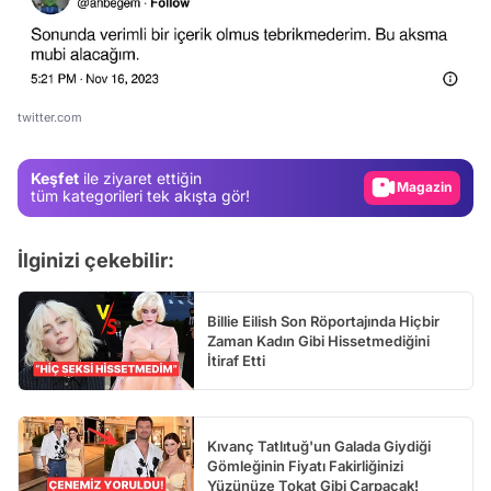
Video
Test
Gündem
twitter.com
Magazin
Keşfet
ile ziyaret ettiğin
Video
tüm kategorileri tek akışta gör!
Test
İlginizi çekebilir:
Billie Eilish Son Röportajında Hiçbir
Zaman Kadın Gibi Hissetmediğini
İtiraf Etti
Kıvanç Tatlıtuğ'un Galada Giydiği
Gömleğinin Fiyatı Fakirliğinizi
Yüzünüze Tokat Gibi Çarpacak!