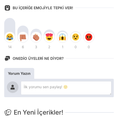
BU İÇERİĞE EMOJİYLE TEPKİ VER!
14
6
3
2
1
0
0
ONEDİO ÜYELERİ NE DİYOR?
Yorum Yazın
En Yeni İçerikler!