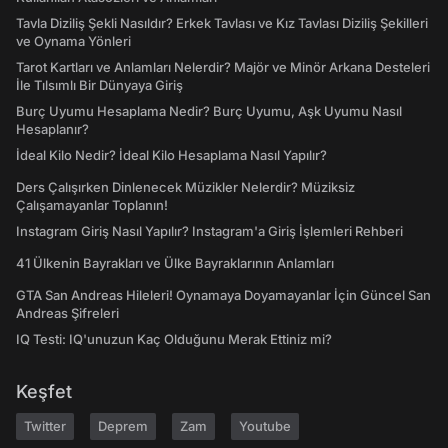
Tavla Diziliş Şekli Nasıldır? Erkek Tavlası ve Kız Tavlası Diziliş Şekilleri
ve Oynama Yönleri
Tarot Kartları ve Anlamları Nelerdir? Majör ve Minör Arkana Desteleri
İle Tılsımlı Bir Dünyaya Giriş
Burç Uyumu Hesaplama Nedir? Burç Uyumu, Aşk Uyumu Nasıl
Hesaplanır?
İdeal Kilo Nedir? İdeal Kilo Hesaplama Nasıl Yapılır?
Ders Çalışırken Dinlenecek Müzikler Nelerdir? Müziksiz
Çalışamayanlar Toplanın!
Instagram Giriş Nasıl Yapılır? Instagram'a Giriş İşlemleri Rehberi
41 Ülkenin Bayrakları ve Ülke Bayraklarının Anlamları
GTA San Andreas Hileleri! Oynamaya Doyamayanlar İçin Güncel San
Andreas Şifreleri
IQ Testi: IQ'unuzun Kaç Olduğunu Merak Ettiniz mi?
Keşfet
Twitter
Deprem
Zam
Youtube