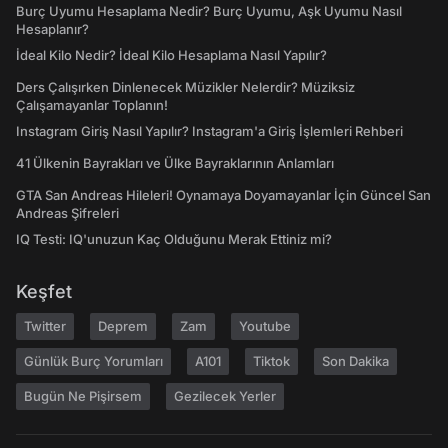
Burç Uyumu Hesaplama Nedir? Burç Uyumu, Aşk Uyumu Nasıl
Hesaplanır?
İdeal Kilo Nedir? İdeal Kilo Hesaplama Nasıl Yapılır?
Ders Çalışırken Dinlenecek Müzikler Nelerdir? Müziksiz
Çalışamayanlar Toplanın!
Instagram Giriş Nasıl Yapılır? Instagram'a Giriş İşlemleri Rehberi
41 Ülkenin Bayrakları ve Ülke Bayraklarının Anlamları
GTA San Andreas Hileleri! Oynamaya Doyamayanlar İçin Güncel San
Andreas Şifreleri
IQ Testi: IQ'unuzun Kaç Olduğunu Merak Ettiniz mi?
Keşfet
Twitter
Deprem
Zam
Youtube
Günlük Burç Yorumları
A101
Tiktok
Son Dakika
Bugün Ne Pişirsem
Gezilecek Yerler