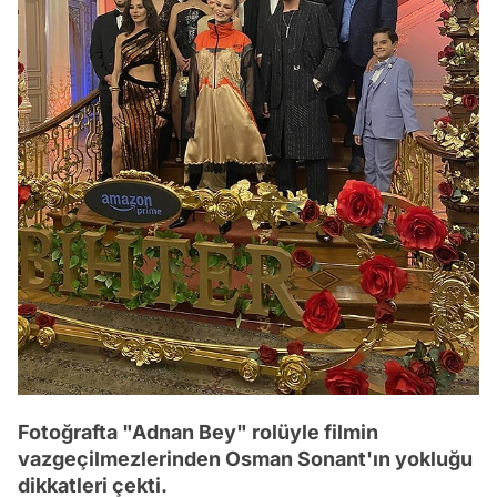
Fotoğrafta "Adnan Bey" rolüyle filmin
vazgeçilmezlerinden Osman Sonant'ın yokluğu
dikkatleri çekti.