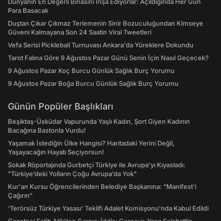
Dünyanın En Değerli Binasını İnşa Ediyorlar: Açıldığında Her Gün
Para Basacak
Duştan Çıkar Çıkmaz Terlemenin Sinir Bozuculuğundan Kimseye
Güveni Kalmayana Son 24 Saatin Viral Tweetleri
Vefa Serisi Pickleball Turnuvası Ankara'da Yüreklere Dokundu
Tarot Falına Göre 9 Ağustos Pazar Günü Senin İçin Nasıl Geçecek?
9 Ağustos Pazar Koç Burcu Günlük Sağlık Burç Yorumu
9 Ağustos Pazar Boğa Burcu Günlük Sağlık Burç Yorumu
Günün Popüler Başlıkları
Beşiktaş-Üsküdar Vapurunda Yaşlı Kadın, Şort Giyen Kadının
Bacağına Bastonla Vurdu!
Yaşamak İstediğin Ülke Hangisi? Haritadaki Yerini Değil,
Yaşayacağın Hayatı Seçiyorsun!
Sokak Röportajında Gurbetçi Türkiye ile Avrupa'yı Kıyasladı:
"Türkiye’deki Yolların Çoğu Avrupa’da Yok"
Kur'an Kursu Öğrencilerinden Belediye Başkanına: "Manifest’i
Çağırın"
‘Terörsüz Türkiye Yasası’ Teklifi Adalet Komisyonu'nda Kabul Edildi