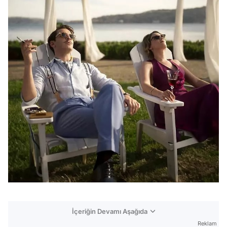
İçeriğin Devamı Aşağıda
Reklam