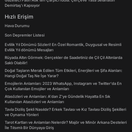
Gazeteci Fatih Atik'ten Çarpıcı İddia: Çerçeve Yasa Selahattin
Demirtaş'ı Kapsıyor
Hızlı Erişim
Hava Durumu
Son Depremler Listesi
Evlilik Yıl Dönümü Sözleri! En Özel Romantik, Duygusal ve Resimli
Evlilik Yıl dönümü Mesajları
Rüyada Altın Görmek: Gerçekler de Saadetiniz de Çil Çil Altınlarda
Saklı Olabilir!
Doğal Taşların Merak Edilen Tüm Etkileri, Enerjileri ve Şifa Alanları:
Hangi Doğal Taş Ne İşe Yarar?
Emojilerin Anlamları: 2023 WhatsApp, Instagram ve Twitter'da En
Çok Kullanılan Emojiler ve Anlamları
Atasözleri ve Anlamları: A'dan Z'ye Gündelik Hayatta En Sık
Kullanılan Atasözleri ve Anlamları
Tavla Diziliş Şekli Nasıldır? Erkek Tavlası ve Kız Tavlası Diziliş Şekilleri
ve Oynama Yönleri
Tarot Kartları ve Anlamları Nelerdir? Majör ve Minör Arkana Desteleri
İle Tılsımlı Bir Dünyaya Giriş