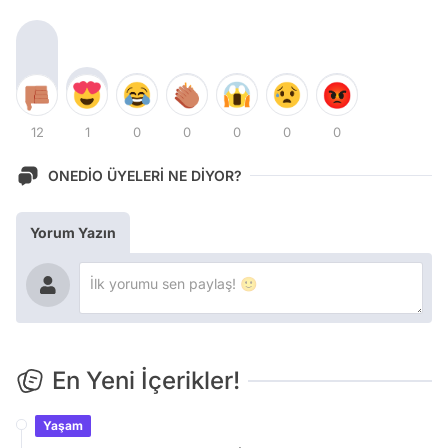
12
1
0
0
0
0
0
ONEDİO ÜYELERİ NE DİYOR?
Yorum Yazın
En Yeni İçerikler!
Yaşam