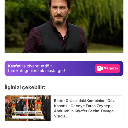
Video
Test
Gündem
Magazin
Keşfet
ile ziyaret ettiğin
Video
tüm kategorileri tek akışta gör!
Test
İlginizi çekebilir:
Bihter Galasındaki Kombinler "Göz
Kanattı": Geceye Farah Zeynep
Abdullah'ın Kıyafet Seçimi Damga
Vurdu...