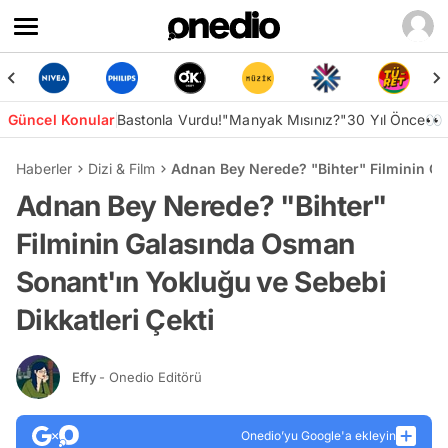
Güncel Konular
Bastonla Vurdu!
"Manyak Mısınız?"
30 Yıl Önce👀
Haberler
Dizi & Film
Adnan Bey Nerede? "Bihter" Filminin Ga
Adnan Bey Nerede? "Bihter"
Filminin Galasında Osman
Sonant'ın Yokluğu ve Sebebi
Dikkatleri Çekti
Effy
- Onedio Editörü
Onedio’yu Google'a ekleyin