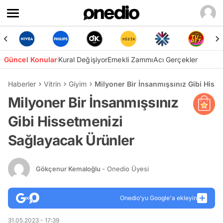
Güncel Konular
Kural Değişiyor
Emekli Zammı
Acı Gerçekler
Haberler
Vitrin
Giyim
Milyoner Bir İnsanmışsınız Gibi Hiss
Milyoner Bir İnsanmışsınız
Gibi Hissetmenizi
Sağlayacak Ürünler
Gökçenur Kemaloğlu
- Onedio Üyesi
Onedio’yu Google'a ekleyin
31.05.2023 - 17:39