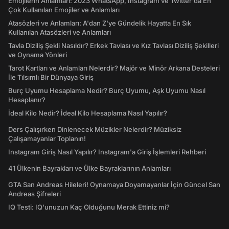
Emojilerin Anlamları: 2023 WhatsApp, Instagram ve Twitter'da En
Çok Kullanılan Emojiler ve Anlamları
Atasözleri ve Anlamları: A'dan Z'ye Gündelik Hayatta En Sık
Kullanılan Atasözleri ve Anlamları
Tavla Diziliş Şekli Nasıldır? Erkek Tavlası ve Kız Tavlası Diziliş Şekilleri
ve Oynama Yönleri
Tarot Kartları ve Anlamları Nelerdir? Majör ve Minör Arkana Desteleri
İle Tılsımlı Bir Dünyaya Giriş
Burç Uyumu Hesaplama Nedir? Burç Uyumu, Aşk Uyumu Nasıl
Hesaplanır?
İdeal Kilo Nedir? İdeal Kilo Hesaplama Nasıl Yapılır?
Ders Çalışırken Dinlenecek Müzikler Nelerdir? Müziksiz
Çalışamayanlar Toplanın!
Instagram Giriş Nasıl Yapılır? Instagram'a Giriş İşlemleri Rehberi
41 Ülkenin Bayrakları ve Ülke Bayraklarının Anlamları
GTA San Andreas Hileleri! Oynamaya Doyamayanlar İçin Güncel San
Andreas Şifreleri
IQ Testi: IQ'unuzun Kaç Olduğunu Merak Ettiniz mi?