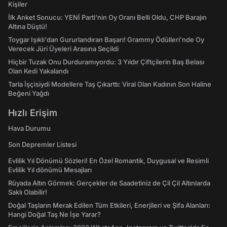
Kişiler
İlk Anket Sonucu: YENİ Parti'nin Oy Oranı Belli Oldu, CHP Barajın
Altına Düştü!
Toygar Işıklı'dan Gururlandıran Başarı! Grammy Ödülleri'nde Oy
Verecek Jüri Üyeleri Arasına Seçildi
Hiçbir Tuzak Onu Durduramıyordu: 3 Yıldır Çiftçilerin Baş Belası
Olan Kedi Yakalandı
Tarla İşçisiydi Modellere Taş Çıkarttı: Viral Olan Kadının Son Haline
Beğeni Yağdı
Hızlı Erişim
Hava Durumu
Son Depremler Listesi
Evlilik Yıl Dönümü Sözleri! En Özel Romantik, Duygusal ve Resimli
Evlilik Yıl dönümü Mesajları
Rüyada Altın Görmek: Gerçekler de Saadetiniz de Çil Çil Altınlarda
Saklı Olabilir!
Doğal Taşların Merak Edilen Tüm Etkileri, Enerjileri ve Şifa Alanları:
Hangi Doğal Taş Ne İşe Yarar?