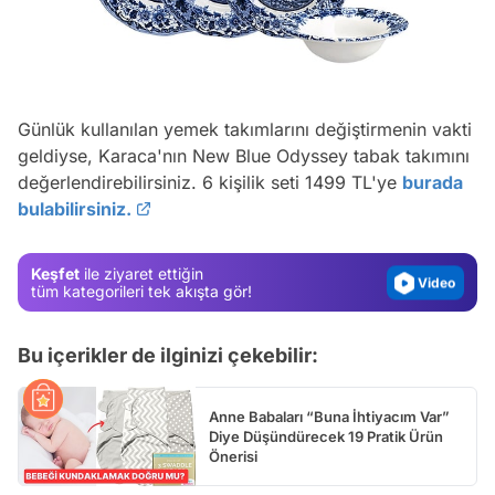
Günlük kullanılan yemek takımlarını değiştirmenin vakti
Video
geldiyse, Karaca'nın New Blue Odyssey tabak takımını
Test
değerlendirebilirsiniz. 6 kişilik seti 1499 TL'ye
burada
bulabilirsiniz.
Gündem
Magazin
Keşfet
ile ziyaret ettiğin
Video
tüm kategorileri tek akışta gör!
Test
Bu içerikler de ilginizi çekebilir:
Anne Babaları “Buna İhtiyacım Var”
Diye Düşündürecek 19 Pratik Ürün
Önerisi