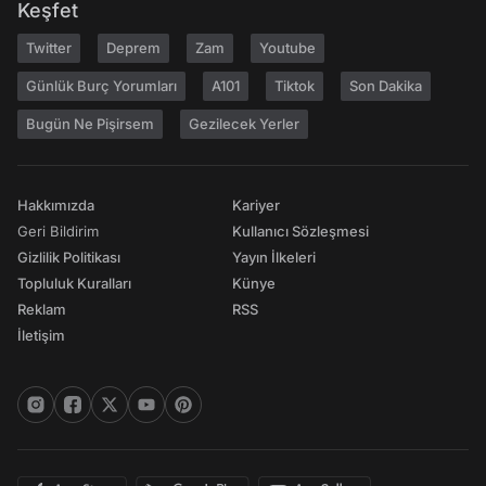
Keşfet
Twitter
Deprem
Zam
Youtube
Günlük Burç Yorumları
A101
Tiktok
Son Dakika
Bugün Ne Pişirsem
Gezilecek Yerler
Hakkımızda
Kariyer
Geri Bildirim
Kullanıcı Sözleşmesi
Gizlilik Politikası
Yayın İlkeleri
Topluluk Kuralları
Künye
Reklam
RSS
İletişim