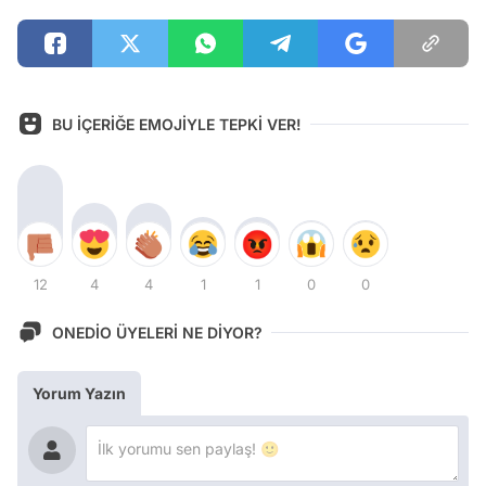
BU İÇERİĞE EMOJİYLE TEPKİ VER!
12
4
4
1
1
0
0
ONEDİO ÜYELERİ NE DİYOR?
Yorum Yazın