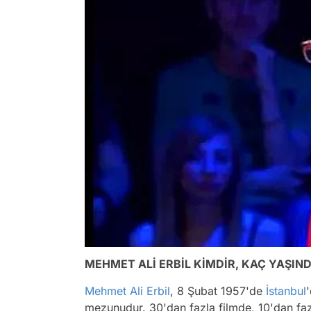
MEHMET ALİ ERBİL KİMDİR, KAÇ YAŞIN
Mehmet Ali Erbil
, 8 Şubat 1957'de
İstanbul
mezunudur. 30'dan fazla filmde, 10'dan fa