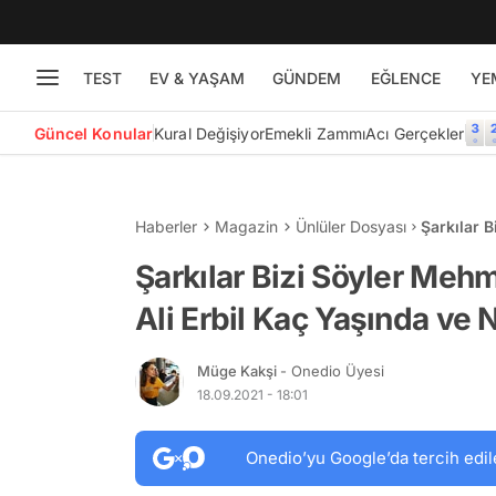
TEST
EV & YAŞAM
GÜNDEM
EĞLENCE
YE
Güncel Konular
Kural Değişiyor
Emekli Zammı
Acı Gerçekler
Haberler
Magazin
Ünlüler Dosyası
Şarkılar 
Yaşında v
Şarkılar Bizi Söyler Meh
Ali Erbil Kaç Yaşında ve 
Müge Kakşi
- Onedio Üyesi
18.09.2021 - 18:01
Onedio’yu Google’da tercih edil