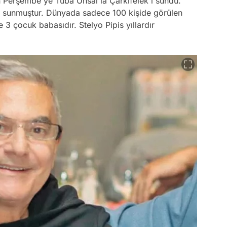
en Perşembe'ye Tuba Ünsal'la Çarkıfelek'i sundu.
de sunmuştur. Dünyada sadece 100 kişide görülen
 3 çocuk babasıdır. Stelyo Pipis yıllardır