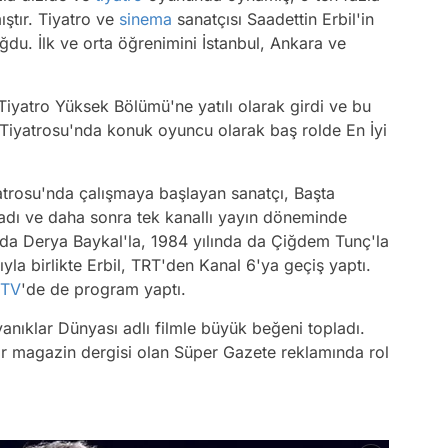
ştır. Tiyatro ve
sinema
sanatçısı Saadettin Erbil'in
du. İlk ve orta öğrenimini İstanbul, Ankara ve
iyatro Yüksek Bölümü'ne yatılı olarak girdi ve bu
iyatrosu'nda konuk oyuncu olarak baş rolde En İyi
trosu'nda çalışmaya başlayan sanatçı, Başta
dı ve daha sonra tek kanallı yayın döneminde
da Derya Baykal'la, 1984 yılında da Çiğdem Tunç'la
sıyla birlikte Erbil, TRT'den Kanal 6'ya geçiş yaptı.
 TV
'de de program yaptı.
yanıklar Dünyası adlı filmle büyük beğeni topladı.
 bir magazin dergisi olan Süper Gazete reklamında rol