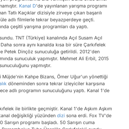
namıştır.
Kanal D
'de yayınlanan yarışma programı
n Tatlı Kaçıklar dizisiyle zirveye çıkan başarılı
le adlı filmlerle tekrar beyazperdeye geçti.
ında çeşitli yarışma programları da yaptı.
sundu. TNT (Türkiye) kanalında Açıl Susam Açıl
 Daha sonra aynı kanalda kısa bir süre Çarkıfelek
e Petek Dinçöz sunuculuğa getirildi. 2012'den
amında sunuculuk yapmıştır. Mehmet Ali Erbil, 2015
 sunuculuğunu yapmıştır.
ni Müjde'nin Kahpe Bizans, Ömer Uğur'un yönettiği
alık
döneminden sonra tekrar izleyiciler karşısına
Gece adlı programın sunuculuğunu yaptı. Kanal 1'de
ıfelek ile birlikte geçmiştir. Kanal 1'de Aşkım Aşkım
 kanal değişikliği yüzünden
dizi
sona erdi. Fox TV'de
 50 Sarışın programı başladı. 50 Sarışın cuma