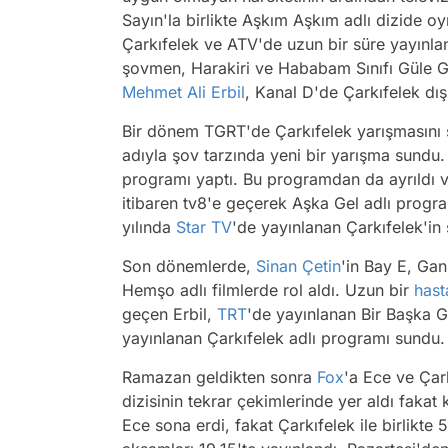
Sayın'la birlikte Aşkım Aşkım adlı dizide oy
Çarkıfelek ve ATV'de uzun bir süre yayınlana
şovmen, Harakiri ve Hababam Sınıfı Güle Gü
Mehmet Ali Erbil
, Kanal D'de Çarkıfelek dış
Bir dönem TGRT'de Çarkıfelek yarışmasını 
adıyla şov tarzında yeni bir yarışma sundu.
programı yaptı. Bu programdan da ayrıldı v
itibaren tv8'e geçerek Aşka Gel adlı progr
yılında
Star TV
'de yayınlanan Çarkıfelek'in
Son dönemlerde,
Sinan Çetin
'in Bay E, Ga
Hemşo adlı filmlerde rol aldı. Uzun bir
hast
geçen Erbil,
TRT
'de yayınlanan Bir Başka 
yayınlanan Çarkıfelek adlı programı sundu.
Ramazan geldikten sonra
Fox
'a Ece ve Çark
dizisinin tekrar çekimlerinde yer aldı fakat
Ece sona erdi, fakat Çarkıfelek ile birlikte