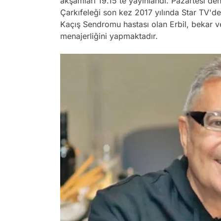
akşamları 19.15'te yayınlandı. Pazartesi'd
Çarkıfeleği son kez 2017 yılında Star TV'
Kaçış Sendromu hastası olan Erbil, bekar ve
menajerliğini yapmaktadır.