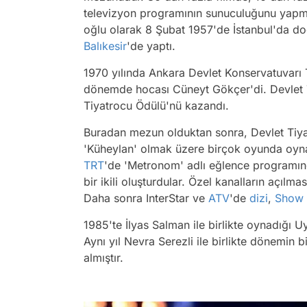
televizyon programının sunuculuğunu yapmı
oğlu olarak 8 Şubat 1957'de İstanbul'da doğ
Balıkesir
'de yaptı.
1970 yılında Ankara Devlet Konservatuvarı T
dönemde hocası Cüneyt Gökçer'di. Devlet T
Tiyatrocu Ödülü'nü kazandı.
Buradan mezun olduktan sonra, Devlet Tiya
'Küheylan' olmak üzere birçok oyunda oyna
TRT
'de 'Metronom' adlı eğlence programın
bir ikili oluşturdular. Özel kanalların açılma
Daha sonra InterStar ve
ATV
'de
dizi
,
Show
1985'te İlyas Salman ile birlikte oynadığı U
Aynı yıl Nevra Serezli ile birlikte dönemin
almıştır.