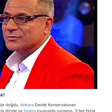
DA?
'da doğdu.
Ankara
Devlet Konservatuvarı
zla dizide ve
tiyatro
oyununda oynamış, 5'ten fazla