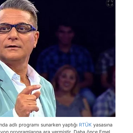
unda adlı programı sunarken yaptığı
RTÜK
yasasına
zyon programlarına ara vermiştir. Daha önce Emel