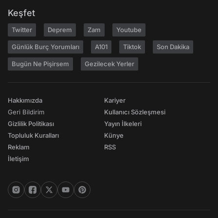
Keşfet
Twitter
Deprem
Zam
Youtube
Günlük Burç Yorumları
A101
Tiktok
Son Dakika
Bugün Ne Pişirsem
Gezilecek Yerler
Hakkımızda
Kariyer
Geri Bildirim
Kullanıcı Sözleşmesi
Gizlilik Politikası
Yayın İlkeleri
Topluluk Kuralları
Künye
Reklam
RSS
İletişim