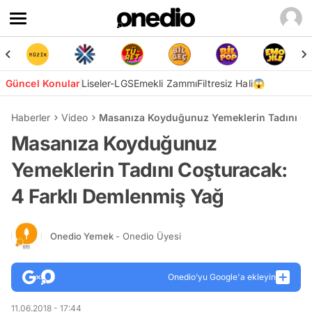
Güncel Konular
Liseler-LGS
Emekli Zammı
Filtresiz Hali😱
Haberler
Video
Masanıza Koyduğunuz Yemeklerin Tadını Co
Masanıza Koyduğunuz
Yemeklerin Tadını Coşturacak:
4 Farklı Demlenmiş Yağ
Onedio Yemek
- Onedio Üyesi
Onedio’yu Google'a ekleyin
11.06.2018 - 17:44