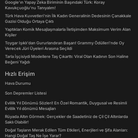
Google'ın Yapay Zeka Biriminin Başındaki Türk: Koray
Kavukçuoğlu'nu Tanıyalım!
Türk Hava Kuvvetleri'nin İlk Kadın Generalinin Dedesinin Çanakkale
Gazisi Olduğu Ortaya Çıktı
Yaptıkları Komik Mesajlaşmalarla İletişimden Maksimum Verim Alan
Kişiler
Toygar Işıklı'dan Gururlandıran Başarı! Grammy Ödülleri'nde Oy
Verecek Jüri Üyeleri Arasına Seçildi
Tarla İşçisiydi Modellere Taş Çıkarttı: Viral Olan Kadının Son Haline
Beğeni Yağdı
Hızlı Erişim
Hava Durumu
Son Depremler Listesi
Evlilik Yıl Dönümü Sözleri! En Özel Romantik, Duygusal ve Resimli
Evlilik Yıl dönümü Mesajları
Rüyada Altın Görmek: Gerçekler de Saadetiniz de Çil Çil Altınlarda
Saklı Olabilir!
Doğal Taşların Merak Edilen Tüm Etkileri, Enerjileri ve Şifa Alanları:
Hangi Doğal Taş Ne İşe Yarar?