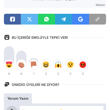
Reklam
BU İÇERİĞE EMOJİYLE TEPKİ VER!
9
6
1
0
0
0
0
ONEDİO ÜYELERİ NE DİYOR?
Yorum Yazın