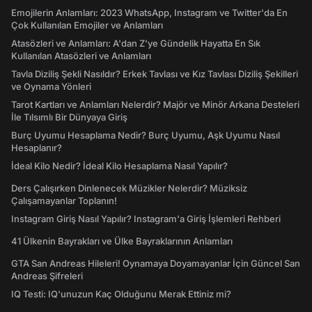
Emojilerin Anlamları: 2023 WhatsApp, Instagram ve Twitter'da En
Çok Kullanılan Emojiler ve Anlamları
Atasözleri ve Anlamları: A'dan Z'ye Gündelik Hayatta En Sık
Kullanılan Atasözleri ve Anlamları
Tavla Diziliş Şekli Nasıldır? Erkek Tavlası ve Kız Tavlası Diziliş Şekilleri
ve Oynama Yönleri
Tarot Kartları ve Anlamları Nelerdir? Majör ve Minör Arkana Desteleri
İle Tılsımlı Bir Dünyaya Giriş
Burç Uyumu Hesaplama Nedir? Burç Uyumu, Aşk Uyumu Nasıl
Hesaplanır?
İdeal Kilo Nedir? İdeal Kilo Hesaplama Nasıl Yapılır?
Ders Çalışırken Dinlenecek Müzikler Nelerdir? Müziksiz
Çalışamayanlar Toplanın!
Instagram Giriş Nasıl Yapılır? Instagram'a Giriş İşlemleri Rehberi
41 Ülkenin Bayrakları ve Ülke Bayraklarının Anlamları
GTA San Andreas Hileleri! Oynamaya Doyamayanlar İçin Güncel San
Andreas Şifreleri
IQ Testi: IQ'unuzun Kaç Olduğunu Merak Ettiniz mi?