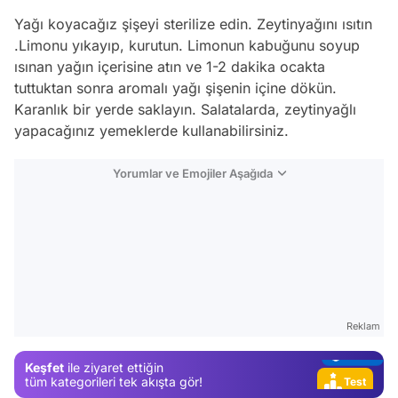
Yağı koyacağız şişeyi sterilize edin. Zeytinyağını ısıtın
.Limonu yıkayıp, kurutun. Limonun kabuğunu soyup
ısınan yağın içerisine atın ve 1-2 dakika ocakta
tuttuktan sonra aromalı yağı şişenin içine dökün.
Karanlık bir yerde saklayın. Salatalarda, zeytinyağlı
yapacağınız yemeklerde kullanabilirsiniz.
Yorumlar ve Emojiler Aşağıda
Video
Test
Gündem
Magazin
Reklam
Video
Keşfet
ile ziyaret ettiğin
Test
tüm kategorileri tek akışta gör!