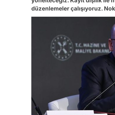
yönelteceğiz. Kayıt dışılık il
düzenlemeler çalışıyoruz. Nokt