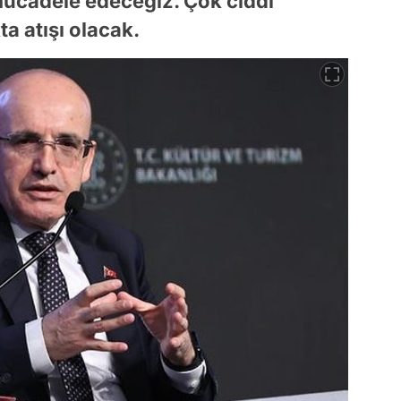
e mücadele edeceğiz. Çok ciddi
a atışı olacak.