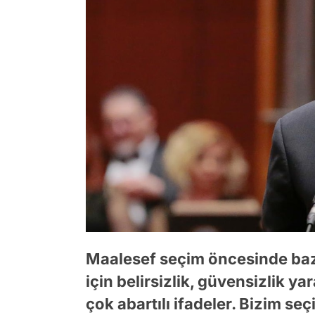
Maalesef seçim öncesinde bazı
için belirsizlik, güvensizlik ya
çok abartılı ifadeler. Bizim seç