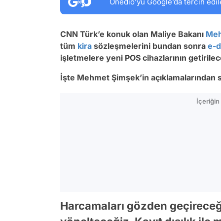
Onedio’yu Google’da tercih edil
CNN Türk’e konuk olan Maliye Bakanı
Meh
tüm
kira
sözleşmelerini bundan sonra
e-d
işletmelere yeni POS cihazlarının getirilec
İşte Mehmet Şimşek’in açıklamalarından sa
İçeriği
Harcamaları gözden geçireceği