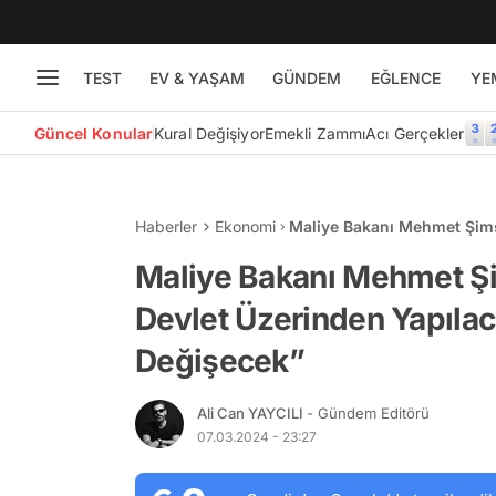
TEST
EV & YAŞAM
GÜNDEM
EĞLENCE
YE
Güncel Konular
Kural Değişiyor
Emekli Zammı
Acı Gerçekler
Haberler
Ekonomi
Maliye Bakanı Mehmet Şimşe
POS Cihazları Değişecek”
Maliye Bakanı Mehmet Şim
Devlet Üzerinden Yapıla
Değişecek”
Ali Can YAYCILI
- Gündem Editörü
07.03.2024 - 23:27