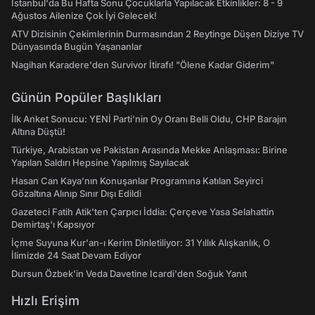
İstanbul'da Bu Hafta Sonu Çocuklarla Yapılacak Etkinlikler: 8 - 9
Ağustos Ailenize Çok İyi Gelecek!
ATV Dizisinin Çekimlerinin Durmasından 2 Reytinge Düşen Diziye TV
Dünyasında Bugün Yaşananlar
Nagihan Karadere'den Survivor İtirafı! "Ölene Kadar Giderim"
Günün Popüler Başlıkları
İlk Anket Sonucu: YENİ Parti'nin Oy Oranı Belli Oldu, CHP Barajın
Altına Düştü!
Türkiye, Arabistan ve Pakistan Arasında Mekke Anlaşması: Birine
Yapılan Saldırı Hepsine Yapılmış Sayılacak
Hasan Can Kaya’nın Konuşanlar Programına Katılan Seyirci
Gözaltına Alınıp Sınır Dışı Edildi
Gazeteci Fatih Atik'ten Çarpıcı İddia: Çerçeve Yasa Selahattin
Demirtaş'ı Kapsıyor
İçme Suyuna Kur'an-ı Kerim Dinletiliyor: 31 Yıllık Alışkanlık, O
İlimizde 24 Saat Devam Ediyor
Dursun Özbek'in Veda Davetine Icardi'den Soğuk Yanıt
Hızlı Erişim