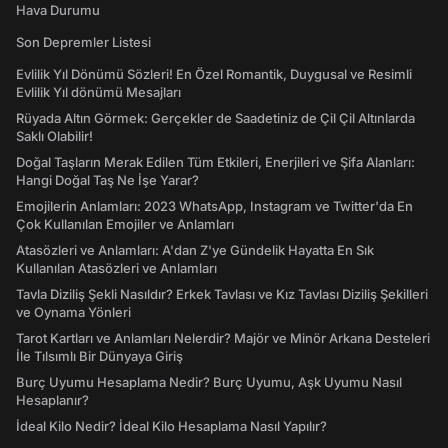
Hava Durumu
Son Depremler Listesi
Evlilik Yıl Dönümü Sözleri! En Özel Romantik, Duygusal ve Resimli
Evlilik Yıl dönümü Mesajları
Rüyada Altın Görmek: Gerçekler de Saadetiniz de Çil Çil Altınlarda
Saklı Olabilir!
Doğal Taşların Merak Edilen Tüm Etkileri, Enerjileri ve Şifa Alanları:
Hangi Doğal Taş Ne İşe Yarar?
Emojilerin Anlamları: 2023 WhatsApp, Instagram ve Twitter'da En
Çok Kullanılan Emojiler ve Anlamları
Atasözleri ve Anlamları: A'dan Z'ye Gündelik Hayatta En Sık
Kullanılan Atasözleri ve Anlamları
Tavla Diziliş Şekli Nasıldır? Erkek Tavlası ve Kız Tavlası Diziliş Şekilleri
ve Oynama Yönleri
Tarot Kartları ve Anlamları Nelerdir? Majör ve Minör Arkana Desteleri
İle Tılsımlı Bir Dünyaya Giriş
Burç Uyumu Hesaplama Nedir? Burç Uyumu, Aşk Uyumu Nasıl
Hesaplanır?
İdeal Kilo Nedir? İdeal Kilo Hesaplama Nasıl Yapılır?