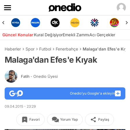
Güncel Konular
Kural Değişiyor
Emekli Zammı
Acı Gerçekler
Haberler
Spor
Futbol
Fenerbahçe
Malaga'dan Efes'e Kıya
Malaga'dan Efes'e Kıyak
Fatih
- Onedio Üyesi
Onedio’yu Google'a ekleyin
09.04.2015 - 23:29
Favori
Yorum Yap
Paylaş