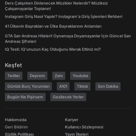
Ders Çalışırken Dinlenecek Müzikler Nelerdir? Müziksiz
Çalışamayanlar Toplanın!
Instagram Giriş Nasıl Yapılır? Instagram'a Giriş İşlemleri Rehberi
41 Ülkenin Bayrakları ve Ülke Bayraklarının Anlamları
GTA San Andreas Hileleri! Oynamaya Doyamayanlar İçin Güncel San
Andreas Şifreleri
IQ Testi: IQ'unuzun Kaç Olduğunu Merak Ettiniz mi?
Keşfet
Twitter
Deprem
Zam
Youtube
Günlük Burç Yorumları
A101
Tiktok
Son Dakika
Bugün Ne Pişirsem
Gezilecek Yerler
Hakkımızda
Kariyer
Geri Bildirim
Kullanıcı Sözleşmesi
Gizlilik Politikası
Yayın İlkeleri