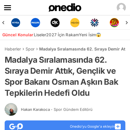
Güncel Konular
Liseler
2027 İçin Rakam
Yeni İsim😱
Haberler
Spor
Madalya Sıralamasında 62. Sıraya Demir Attı
Madalya Sıralamasında 62.
Sıraya Demir Attık, Gençlik ve
Spor Bakanı Osman Aşkın Bak
Tepkilerin Hedefi Oldu
Hakan Karakoca
- Spor Gündem Editörü
Onedio’yu Google'a ekleyin