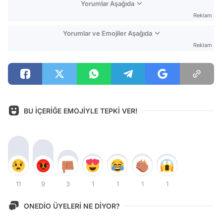
Yorumlar Aşağıda
Reklam
Yorumlar ve Emojiler Aşağıda
Reklam
BU İÇERİĞE EMOJİYLE TEPKİ VER!
11
9
3
1
1
1
1
ONEDİO ÜYELERİ NE DİYOR?