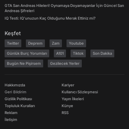
GTA San Andreas Hileleri! Oynamaya Doyamayanlar İçin Güncel San
Andreas Şifreleri
IQ Testi: IQ'unuzun Kaç Olduğunu Merak Ettiniz mi?
Keşfet
Twitter
Deprem
Zam
Youtube
Günlük Burç Yorumları
A101
Tiktok
Son Dakika
Bugün Ne Pişirsem
Gezilecek Yerler
Hakkımızda
Kariyer
Geri Bildirim
Kullanıcı Sözleşmesi
Gizlilik Politikası
Yayın İlkeleri
Topluluk Kuralları
Künye
Reklam
RSS
İletişim