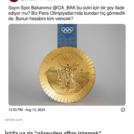
twitter.com
İstifa ya da "görevden affını istemek"