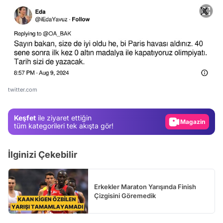
Video
Test
Gündem
twitter.com
Magazin
Keşfet
ile ziyaret ettiğin
Video
tüm kategorileri tek akışta gör!
Test
İlginizi Çekebilir
Erkekler Maraton Yarışında Finish
Çizgisini Göremedik