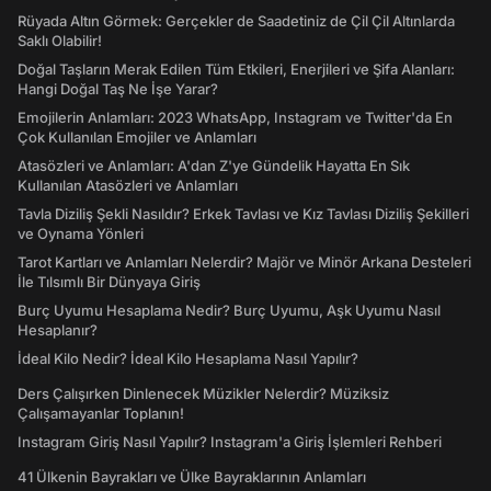
Rüyada Altın Görmek: Gerçekler de Saadetiniz de Çil Çil Altınlarda
Saklı Olabilir!
Doğal Taşların Merak Edilen Tüm Etkileri, Enerjileri ve Şifa Alanları:
Hangi Doğal Taş Ne İşe Yarar?
Emojilerin Anlamları: 2023 WhatsApp, Instagram ve Twitter'da En
Çok Kullanılan Emojiler ve Anlamları
Atasözleri ve Anlamları: A'dan Z'ye Gündelik Hayatta En Sık
Kullanılan Atasözleri ve Anlamları
Tavla Diziliş Şekli Nasıldır? Erkek Tavlası ve Kız Tavlası Diziliş Şekilleri
ve Oynama Yönleri
Tarot Kartları ve Anlamları Nelerdir? Majör ve Minör Arkana Desteleri
İle Tılsımlı Bir Dünyaya Giriş
Burç Uyumu Hesaplama Nedir? Burç Uyumu, Aşk Uyumu Nasıl
Hesaplanır?
İdeal Kilo Nedir? İdeal Kilo Hesaplama Nasıl Yapılır?
Ders Çalışırken Dinlenecek Müzikler Nelerdir? Müziksiz
Çalışamayanlar Toplanın!
Instagram Giriş Nasıl Yapılır? Instagram'a Giriş İşlemleri Rehberi
41 Ülkenin Bayrakları ve Ülke Bayraklarının Anlamları