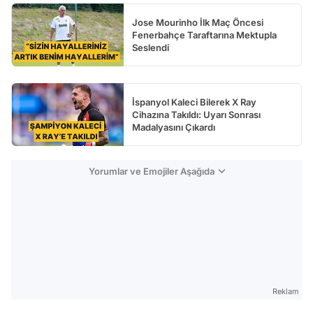
Jose Mourinho İlk Maç Öncesi
Fenerbahçe Taraftarına Mektupla
Seslendi
İspanyol Kaleci Bilerek X Ray
Cihazına Takıldı: Uyarı Sonrası
Madalyasını Çıkardı
Yorumlar ve Emojiler Aşağıda
Reklam