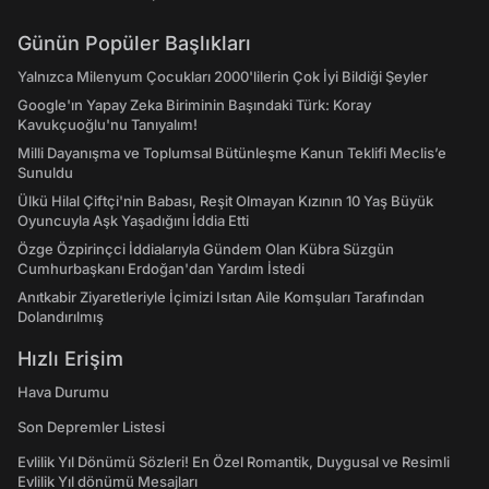
Günün Popüler Başlıkları
Yalnızca Milenyum Çocukları 2000'lilerin Çok İyi Bildiği Şeyler
Google'ın Yapay Zeka Biriminin Başındaki Türk: Koray
Kavukçuoğlu'nu Tanıyalım!
Milli Dayanışma ve Toplumsal Bütünleşme Kanun Teklifi Meclis’e
Sunuldu
Ülkü Hilal Çiftçi'nin Babası, Reşit Olmayan Kızının 10 Yaş Büyük
Oyuncuyla Aşk Yaşadığını İddia Etti
Özge Özpirinçci İddialarıyla Gündem Olan Kübra Süzgün
Cumhurbaşkanı Erdoğan'dan Yardım İstedi
Anıtkabir Ziyaretleriyle İçimizi Isıtan Aile Komşuları Tarafından
Dolandırılmış
Hızlı Erişim
Hava Durumu
Son Depremler Listesi
Evlilik Yıl Dönümü Sözleri! En Özel Romantik, Duygusal ve Resimli
Evlilik Yıl dönümü Mesajları