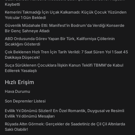
Kaybetti
Kemerini Takmadığı İçin Uçak Kalkamadı: Küçük Çocuk Yüzünden
Yolcular 1 Gün Bekledi
Güvenlik Müdahale Etti: Manifest'in Bodrum'da Verdiği Konserde
Bir Genç Sahneye Atladı
ABD Ordusunda Görev Yapan Bir Türk, Kaliforniya Çöllerinin
Sıcaklığını Gösterdi
Çok Beklenen Hızlı Tren İçin Tarih Verildi: 7 Saat Süren Yol 1 Saat 45
Dakikaya Düşecek!
Suça Sürüklenen Çocuklara İlişkin Kanun Teklifi TBMM'de Kabul
Edilerek Yasalaştı
Hızlı Erişim
Hava Durumu
Son Depremler Listesi
Evlilik Yıl Dönümü Sözleri! En Özel Romantik, Duygusal ve Resimli
Evlilik Yıl dönümü Mesajları
Rüyada Altın Görmek: Gerçekler de Saadetiniz de Çil Çil Altınlarda
Saklı Olabilir!