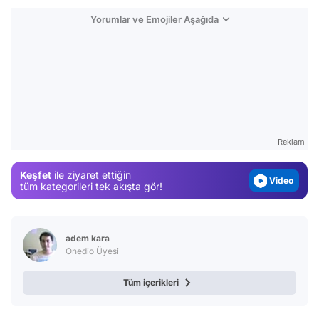
Yorumlar ve Emojiler Aşağıda
Video
Test
Gündem
Reklam
Magazin
Keşfet
ile ziyaret ettiğin
Video
tüm kategorileri tek akışta gör!
Test
adem kara
Onedio Üyesi
Tüm içerikleri