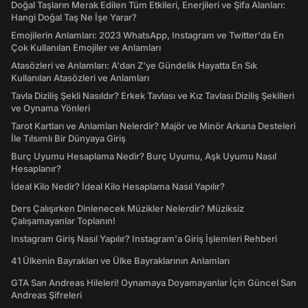
Doğal Taşların Merak Edilen Tüm Etkileri, Enerjileri ve Şifa Alanları:
Hangi Doğal Taş Ne İşe Yarar?
Emojilerin Anlamları: 2023 WhatsApp, Instagram ve Twitter'da En
Çok Kullanılan Emojiler ve Anlamları
Atasözleri ve Anlamları: A'dan Z'ye Gündelik Hayatta En Sık
Kullanılan Atasözleri ve Anlamları
Tavla Diziliş Şekli Nasıldır? Erkek Tavlası ve Kız Tavlası Diziliş Şekilleri
ve Oynama Yönleri
Tarot Kartları ve Anlamları Nelerdir? Majör ve Minör Arkana Desteleri
İle Tılsımlı Bir Dünyaya Giriş
Burç Uyumu Hesaplama Nedir? Burç Uyumu, Aşk Uyumu Nasıl
Hesaplanır?
İdeal Kilo Nedir? İdeal Kilo Hesaplama Nasıl Yapılır?
Ders Çalışırken Dinlenecek Müzikler Nelerdir? Müziksiz
Çalışamayanlar Toplanın!
Instagram Giriş Nasıl Yapılır? Instagram'a Giriş İşlemleri Rehberi
41 Ülkenin Bayrakları ve Ülke Bayraklarının Anlamları
GTA San Andreas Hileleri! Oynamaya Doyamayanlar İçin Güncel San
Andreas Şifreleri