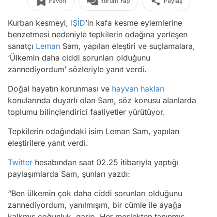
Favori
Yorum Yap
Paylaş
Kurban kesmeyi,
IŞİD
’in kafa kesme eylemlerine
benzetmesi nedeniyle tepkilerin odağına yerleşen
sanatçı
Leman
Sam, yapılan eleştiri ve suçlamalara,
‘Ülkemin daha ciddi sorunları olduğunu
zannediyordum’ sözleriyle yanıt verdi.
Doğal hayatın korunması ve
hayvan hakları
konularında duyarlı olan Sam, söz konusu alanlarda
toplumu bilinçlendirici faaliyetler yürütüyor.
Tepkilerin odağındaki isim Leman Sam, yapılan
eleştirilere yanıt verdi.
Twitter
hesabından saat 02.25 itibarıyla yaptığı
paylaşımlarda Sam, şunları yazdı:
“Ben ülkemin çok daha ciddi sorunları olduğunu
zannediyordum, yanılmışım, bir cümle ile ayağa
kalkmış çoğunluk, garip. Her meslekten tanınmış