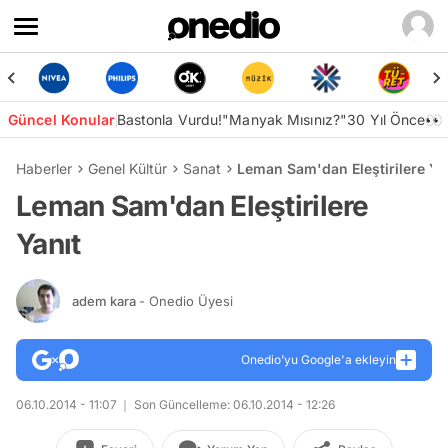
Güncel Konular
Bastonla Vurdu!
"Manyak Mısınız?"
30 Yıl Önce👀
Haberler
Genel Kültür
Sanat
Leman Sam'dan Eleştirilere Ya
Leman Sam'dan Eleştirilere
Yanıt
adem kara
- Onedio Üyesi
Onedio’yu Google'a ekleyin
06.10.2014 - 11:07
Son Güncelleme: 06.10.2014 - 12:26