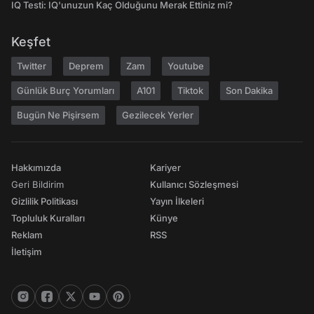
IQ Testi: IQ'unuzun Kaç Olduğunu Merak Ettiniz mi?
Keşfet
Twitter
Deprem
Zam
Youtube
Günlük Burç Yorumları
A101
Tiktok
Son Dakika
Bugün Ne Pişirsem
Gezilecek Yerler
Hakkımızda
Kariyer
Geri Bildirim
Kullanıcı Sözleşmesi
Gizlilik Politikası
Yayın İlkeleri
Topluluk Kuralları
Künye
Reklam
RSS
İletişim