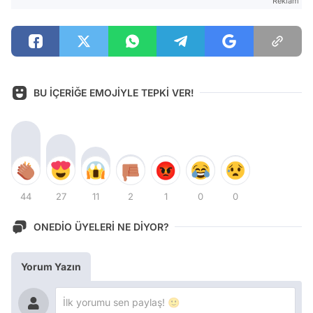
Reklam
BU İÇERİĞE EMOJİYLE TEPKİ VER!
44
27
11
2
1
0
0
ONEDİO ÜYELERİ NE DİYOR?
Yorum Yazın