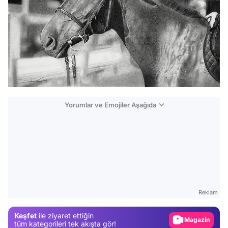
Yorumlar ve Emojiler Aşağıda
Video
Test
Gündem
Reklam
Magazin
Keşfet
ile ziyaret ettiğin
Video
tüm kategorileri tek akışta gör!