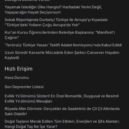
Yaşamak İstediğin Ülke Hangisi? Haritadaki Yerini Değil,
Yaşayacağın Hayatı Seçiyorsun!
Sokak Röportajında Gurbetçi Türkiye ile Avrupa'yı Kıyasladı:
"Türkiye’deki Yolların Çoğu Avrupa’da Yok"
Kur'an Kursu Öğrencilerinden Belediye Başkanına: "Manifest’i
Çağırın"
‘Terörsüz Türkiye Yasası’ Teklifi Adalet Komisyonu'nda Kabul Edildi
Uzun Süredir Kanserle Mücadele Eden Şarkıcı Cansever Hayatını
Kaybetti
Hızlı Erişim
Hava Durumu
Son Depremler Listesi
Evlilik Yıl Dönümü Sözleri! En Özel Romantik, Duygusal ve Resimli
Evlilik Yıl dönümü Mesajları
Rüyada Altın Görmek: Gerçekler de Saadetiniz de Çil Çil Altınlarda
Saklı Olabilir!
Doğal Taşların Merak Edilen Tüm Etkileri, Enerjileri ve Şifa Alanları:
Hangi Doğal Taş Ne İşe Yarar?