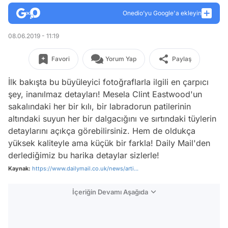
Onedio’yu Google'a ekleyin
08.06.2019 - 11:19
Favori
Yorum Yap
Paylaş
İlk bakışta bu büyüleyici fotoğraflarla ilgili en çarpıcı
şey, inanılmaz detayları! Mesela Clint Eastwood'un
sakalındaki her bir kılı, bir labradorun patilerinin
altındaki suyun her bir dalgacığını ve sırtındaki tüylerin
detaylarını açıkça görebilirsiniz. Hem de oldukça
yüksek kaliteyle ama küçük bir farkla! Daily Mail'den
derlediğimiz bu harika detaylar sizlerle!
Kaynak:
https://www.dailymail.co.uk/news/arti...
İçeriğin Devamı Aşağıda