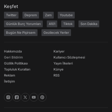
Keşfet
Twitter
Deprem
Zam
Youtube
Günlük Burç Yorumları
A101
Tiktok
Son Dakika
Bugün Ne Pişirsem
Gezilecek Yerler
Hakkımızda
Kariyer
Geri Bildirim
Kullanıcı Sözleşmesi
Gizlilik Politikası
Yayın İlkeleri
Topluluk Kuralları
Künye
Reklam
RSS
İletişim