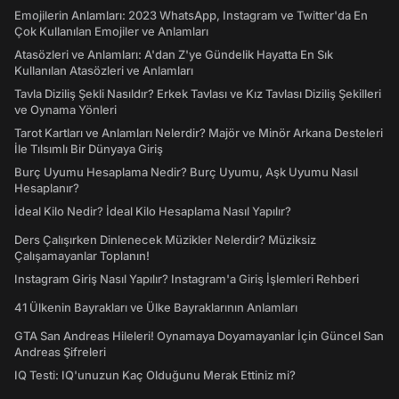
Emojilerin Anlamları: 2023 WhatsApp, Instagram ve Twitter'da En
Çok Kullanılan Emojiler ve Anlamları
Atasözleri ve Anlamları: A'dan Z'ye Gündelik Hayatta En Sık
Kullanılan Atasözleri ve Anlamları
Tavla Diziliş Şekli Nasıldır? Erkek Tavlası ve Kız Tavlası Diziliş Şekilleri
ve Oynama Yönleri
Tarot Kartları ve Anlamları Nelerdir? Majör ve Minör Arkana Desteleri
İle Tılsımlı Bir Dünyaya Giriş
Burç Uyumu Hesaplama Nedir? Burç Uyumu, Aşk Uyumu Nasıl
Hesaplanır?
İdeal Kilo Nedir? İdeal Kilo Hesaplama Nasıl Yapılır?
Ders Çalışırken Dinlenecek Müzikler Nelerdir? Müziksiz
Çalışamayanlar Toplanın!
Instagram Giriş Nasıl Yapılır? Instagram'a Giriş İşlemleri Rehberi
41 Ülkenin Bayrakları ve Ülke Bayraklarının Anlamları
GTA San Andreas Hileleri! Oynamaya Doyamayanlar İçin Güncel San
Andreas Şifreleri
IQ Testi: IQ'unuzun Kaç Olduğunu Merak Ettiniz mi?