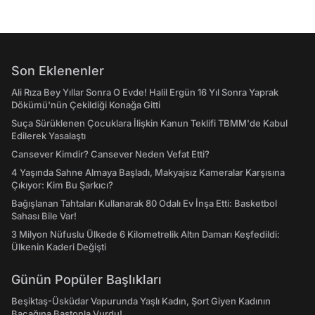
Son Eklenenler
Ali Rıza Bey Yıllar Sonra O Evde! Halil Ergün 16 Yıl Sonra Yaprak
Dökümü'nün Çekildiği Konağa Gitti
Suça Sürüklenen Çocuklara İlişkin Kanun Teklifi TBMM'de Kabul
Edilerek Yasalaştı
Cansever Kimdir? Cansever Neden Vefat Etti?
4 Yaşında Sahne Almaya Başladı, Makyajsız Kameralar Karşısına
Çıkıyor: Kim Bu Şarkıcı?
Bağışlanan Tahtaları Kullanarak 80 Odalı Ev İnşa Etti: Basketbol
Sahası Bile Var!
3 Milyon Nüfuslu Ülkede 6 Kilometrelik Altın Damarı Keşfedildi:
Ülkenin Kaderi Değişti
Günün Popüler Başlıkları
Beşiktaş-Üsküdar Vapurunda Yaşlı Kadın, Şort Giyen Kadının
Bacağına Bastonla Vurdu!