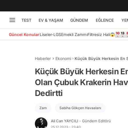
TEST
EV & YAŞAM
GÜNDEM
EĞLENCE
YE
Güncel Konular
Liseler-LGS
Emekli Zammı
Filtresiz Hali😱
Haberler
Ekonomi
Küçük Büyük Herkesin En S
Havaalanı Fiyatı ‘Yok Artık’ 
Küçük Büyük Herkesin En 
Olan Çubuk Krakerin Havaa
Dedirtti
Zam
Sabiha Gökçen Havaalanı
Ali Can YAYCILI
- Gündem Editörü
25.12.2023 - 23:40