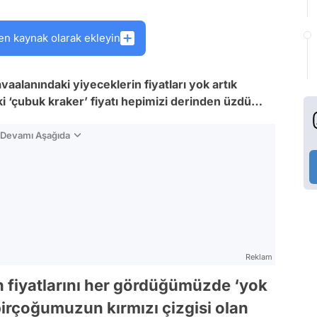
en kaynak olarak ekleyin
avaalanındaki yiyeceklerin fiyatları yok artık
ki ‘çubuk kraker’ fiyatı hepimizi derinden üzdü…
n Devamı Aşağıda
Reklam
n fiyatlarını her gördüğümüzde ‘yok
birçoğumuzun kırmızı çizgisi olan