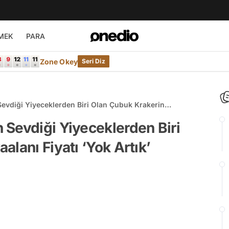
MEK
PARA
Zone Okey
Seri Diz
evdiği Yiyeceklerden Biri Olan Çubuk Krakerin
Dedirtti
Sevdiği Yiyeceklerden Biri
lanı Fiyatı ‘Yok Artık’