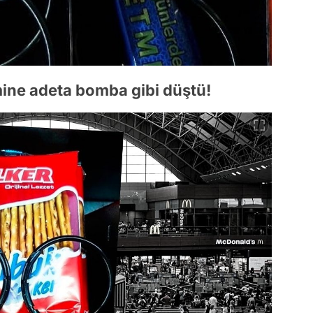
ine adeta bomba gibi düştü!