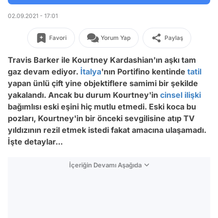
02.09.2021 - 17:01
Favori
Yorum Yap
Paylaş
Travis Barker ile Kourtney Kardashian'ın aşkı tam
gaz devam ediyor.
İtalya
'nın Portifino kentinde
tatil
yapan ünlü çift yine objektiflere samimi bir şekilde
yakalandı. Ancak bu durum Kourtney'in
cinsel ilişki
bağımlısı eski eşini hiç mutlu etmedi. Eski koca bu
pozları, Kourtney'in bir önceki sevgilisine atıp TV
yıldızının rezil etmek istedi fakat amacına ulaşamadı.
İşte detaylar...
İçeriğin Devamı Aşağıda