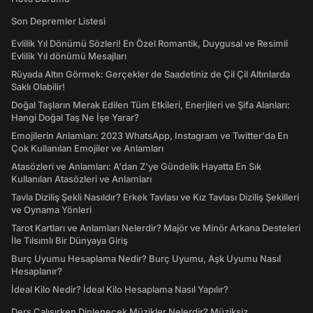
Son Depremler Listesi
Evlilik Yıl Dönümü Sözleri! En Özel Romantik, Duygusal ve Resimli
Evlilik Yıl dönümü Mesajları
Rüyada Altın Görmek: Gerçekler de Saadetiniz de Çil Çil Altınlarda
Saklı Olabilir!
Doğal Taşların Merak Edilen Tüm Etkileri, Enerjileri ve Şifa Alanları:
Hangi Doğal Taş Ne İşe Yarar?
Emojilerin Anlamları: 2023 WhatsApp, Instagram ve Twitter'da En
Çok Kullanılan Emojiler ve Anlamları
Atasözleri ve Anlamları: A'dan Z'ye Gündelik Hayatta En Sık
Kullanılan Atasözleri ve Anlamları
Tavla Diziliş Şekli Nasıldır? Erkek Tavlası ve Kız Tavlası Diziliş Şekilleri
ve Oynama Yönleri
Tarot Kartları ve Anlamları Nelerdir? Majör ve Minör Arkana Desteleri
İle Tılsımlı Bir Dünyaya Giriş
Burç Uyumu Hesaplama Nedir? Burç Uyumu, Aşk Uyumu Nasıl
Hesaplanır?
İdeal Kilo Nedir? İdeal Kilo Hesaplama Nasıl Yapılır?
Ders Çalışırken Dinlenecek Müzikler Nelerdir? Müziksiz