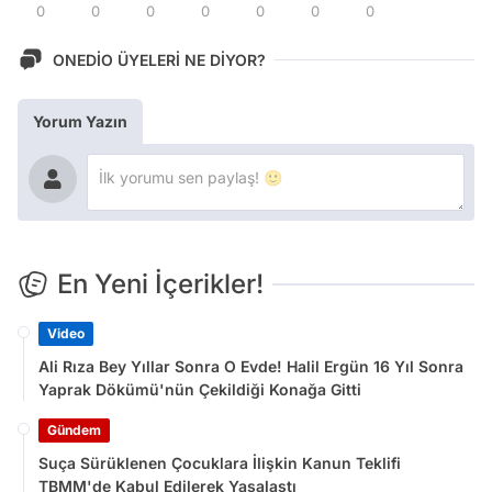
0
0
0
0
0
0
0
ONEDİO ÜYELERİ NE DİYOR?
Yorum Yazın
En Yeni İçerikler!
Video
Ali Rıza Bey Yıllar Sonra O Evde! Halil Ergün 16 Yıl Sonra
Yaprak Dökümü'nün Çekildiği Konağa Gitti
Gündem
Suça Sürüklenen Çocuklara İlişkin Kanun Teklifi
TBMM'de Kabul Edilerek Yasalaştı