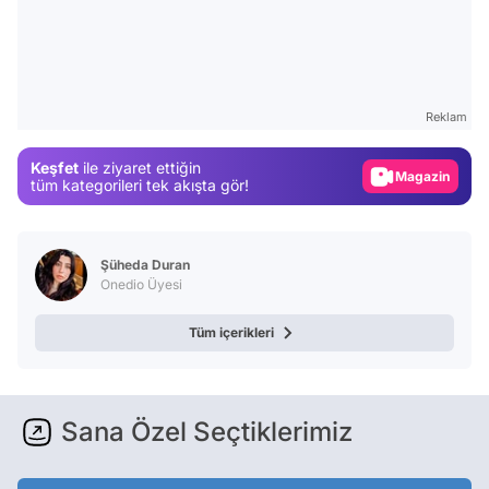
Video
Test
Reklam
Gündem
Keşfet
ile ziyaret ettiğin
Magazin
tüm kategorileri tek akışta gör!
Video
Test
Şüheda Duran
Onedio Üyesi
Tüm içerikleri
Sana Özel Seçtiklerimiz