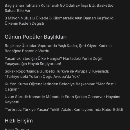
Bağışlanan Tahtaları Kullanarak 80 Odalı Ev İnşa Etti: Basketbol
Sahası Bile Var!
3 Milyon Nüfuslu Ülkede 6 Kilometrelik Altın Damarı Keşfedildi:
Ülkenin Kaderi Değişti
Günün Popüler Başlıkları
Beşiktaş-Üsküdar Vapurunda Yaşlı Kadın, Şort Giyen Kadının
Bacağına Bastonla Vurdu!
Yaşamak İstediğin Ülke Hangisi? Haritadaki Yerini Değil,
Yaşayacağın Hayatı Seçiyorsun!
Sokak Röportajında Gurbetçi Türkiye ile Avrupa'yı Kıyasladı:
"Türkiye’deki Yolların Çoğu Avrupa’da Yok"
Kur'an Kursu Öğrencilerinden Belediye Başkanına: "Manifest’i
Çağırın"
Uzun Süredir Kanserle Mücadele Eden Şarkıcı Cansever Hayatını
Kaybetti
‘Terörsüz Türkiye Yasası’ Teklifi Adalet Komisyonu'nda Kabul Edildi
Hızlı Erişim
Hava Durumu