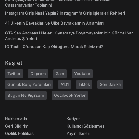
Çalışamayanlar Toplanın!
Instagram Giriş Nasıl Yapılır? Instagram'a Giriş İşlemleri Rehberi
41 Ülkenin Bayrakları ve Ülke Bayraklarının Anlamları
GTA San Andreas Hileleri! Oynamaya Doyamayanlar İçin Güncel San
Andreas Şifreleri
IQ Testi: IQ'unuzun Kaç Olduğunu Merak Ettiniz mi?
Keşfet
Twitter
Deprem
Zam
Youtube
Günlük Burç Yorumları
A101
Tiktok
Son Dakika
Bugün Ne Pişirsem
Gezilecek Yerler
Hakkımızda
Kariyer
Geri Bildirim
Kullanıcı Sözleşmesi
Gizlilik Politikası
Yayın İlkeleri