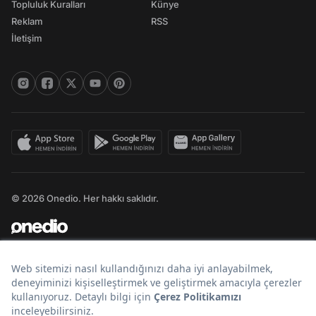
Topluluk Kuralları
Künye
Reklam
RSS
İletişim
© 2026 Onedio. Her hakkı saklıdır.
Bir
markasıdır.