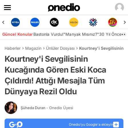
Güncel Konular
Bastonla Vurdu!
"Manyak Mısınız?"
30 Yıl Önce👀
Haberler
Magazin
Ünlüler Dosyası
Kourtney'i Sevgilisinin 
Kourtney'i Sevgilisinin
Kucağında Gören Eski Koca
Çıldırdı! Attığı Mesajla Tüm
Dünyaya Rezil Oldu
Şüheda Duran
- Onedio Üyesi
Onedio’yu Google'a ekleyin