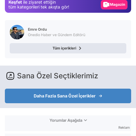
Keşfet
ile ziyaret ettiğin
Magazin
tüm kategorileri tek akışta gör!
Video
Test
Emre Ordu
Onedio Haber ve Gündem Editörü
Tüm içerikleri
Sana Özel Seçtiklerimiz
Daha Fazla Sana Özel İçerikler
Yorumlar Aşağıda
Reklam