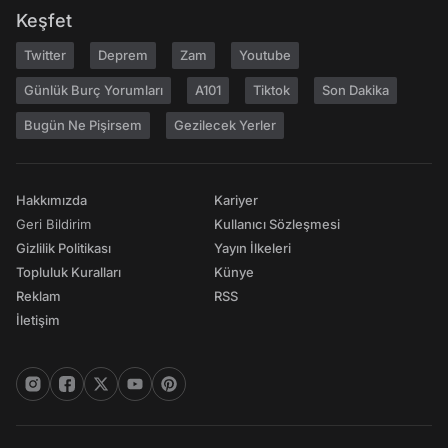
Keşfet
Twitter
Deprem
Zam
Youtube
Günlük Burç Yorumları
A101
Tiktok
Son Dakika
Bugün Ne Pişirsem
Gezilecek Yerler
Hakkımızda
Kariyer
Geri Bildirim
Kullanıcı Sözleşmesi
Gizlilik Politikası
Yayın İlkeleri
Topluluk Kuralları
Künye
Reklam
RSS
İletişim