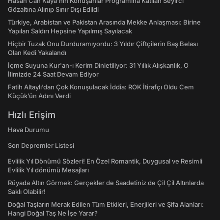
Hasan Can Kaya’nın Konuşanlar Programına Katılan Seyirci
Gözaltına Alınıp Sınır Dışı Edildi
Türkiye, Arabistan ve Pakistan Arasında Mekke Anlaşması: Birine
Yapılan Saldırı Hepsine Yapılmış Sayılacak
Hiçbir Tuzak Onu Durduramıyordu: 3 Yıldır Çiftçilerin Baş Belası
Olan Kedi Yakalandı
İçme Suyuna Kur'an-ı Kerim Dinletiliyor: 31 Yıllık Alışkanlık, O
İlimizde 24 Saat Devam Ediyor
Fatih Altaylı’dan Çok Konuşulacak İddia: ROK İtirafçı Oldu Cem
Küçük’ün Adını Verdi
Hızlı Erişim
Hava Durumu
Son Depremler Listesi
Evlilik Yıl Dönümü Sözleri! En Özel Romantik, Duygusal ve Resimli
Evlilik Yıl dönümü Mesajları
Rüyada Altın Görmek: Gerçekler de Saadetiniz de Çil Çil Altınlarda
Saklı Olabilir!
Doğal Taşların Merak Edilen Tüm Etkileri, Enerjileri ve Şifa Alanları:
Hangi Doğal Taş Ne İşe Yarar?