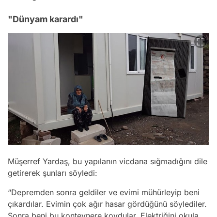
"Dünyam karardı"
Müşerref Yardaş, bu yapılanın vicdana sığmadığını dile
getirerek şunları söyledi:
“Depremden sonra geldiler ve evimi mühürleyip beni
çıkardılar. Evimin çok ağır hasar gördüğünü söylediler.
Sonra beni bu konteynere koydular. Elektriğini okula