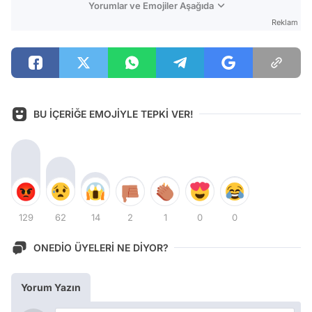
Yorumlar ve Emojiler Aşağıda
Reklam
BU İÇERİĞE EMOJİYLE TEPKİ VER!
129
62
14
2
1
0
0
ONEDİO ÜYELERİ NE DİYOR?
Yorum Yazın