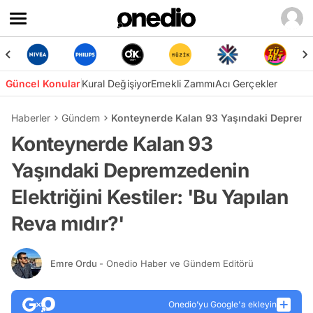
Güncel Konular
Kural Değişiyor
Emekli Zammı
Acı Gerçekler
Haberler
Gündem
Konteynerde Kalan 93 Yaşındaki Depremzed
Konteynerde Kalan 93
Yaşındaki Depremzedenin
Elektriğini Kestiler: 'Bu Yapılan
Reva mıdır?'
Emre Ordu
- Onedio Haber ve Gündem Editörü
Onedio’yu Google'a ekleyin